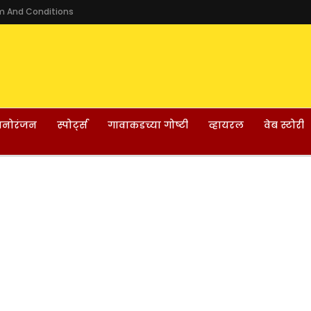
m And Conditions
नोरंजन
स्पोर्ट्स
गावाकडच्या गोष्टी
व्हायरल
वेब स्टोरी