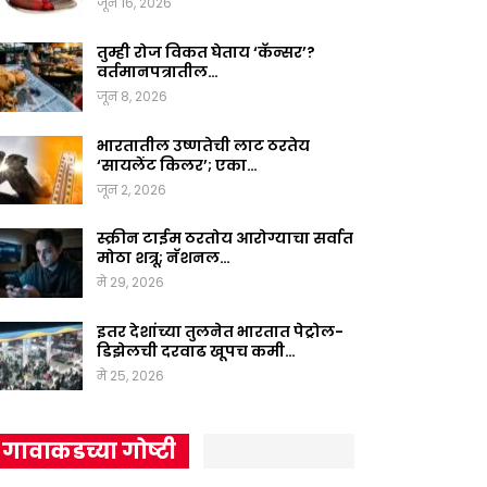
जून 16, 2026
तुम्ही रोज विकत घेताय ‘कॅन्सर’?
वर्तमानपत्रातील…
जून 8, 2026
भारतातील उष्णतेची लाट ठरतेय
‘सायलेंट किलर’; एका…
जून 2, 2026
स्क्रीन टाईम ठरतोय आरोग्याचा सर्वात
मोठा शत्रू; नॅशनल…
मे 29, 2026
इतर देशांच्या तुलनेत भारतात पेट्रोल-
डिझेलची दरवाढ खूपच कमी…
मे 25, 2026
गावाकडच्या गोष्टी