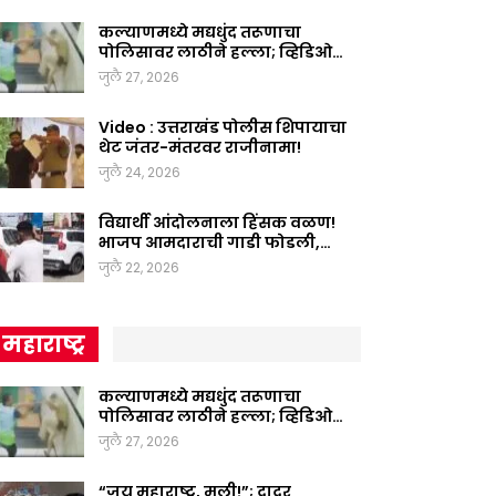
कल्याणमध्ये मद्यधुंद तरूणाचा
पोलिसावर लाठीने हल्ला; व्हिडिओ…
जुलै 27, 2026
Video : उत्तराखंड पोलीस शिपायाचा
थेट जंतर-मंतरवर राजीनामा!
जुलै 24, 2026
विद्यार्थी आंदोलनाला हिंसक वळण!
भाजप आमदाराची गाडी फोडली,…
जुलै 22, 2026
महाराष्ट्र
कल्याणमध्ये मद्यधुंद तरूणाचा
पोलिसावर लाठीने हल्ला; व्हिडिओ…
जुलै 27, 2026
“जय महाराष्ट्र, मुली!”; दादर