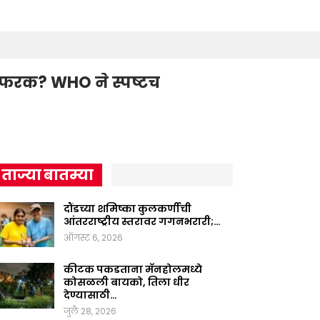
े फरक? WHO ने स्पष्टच
ताज्या बातम्या
दौंडच्या शमिष्का कुलकर्णीची
आंतरराष्ट्रीय स्तरावर गगनभरारी;…
ऑगस्ट 6, 2026
कीटक पकडताना मॅनहोलमध्ये
कोसळली बायको, तिला धीर
देण्यासाठी…
जुलै 28, 2026