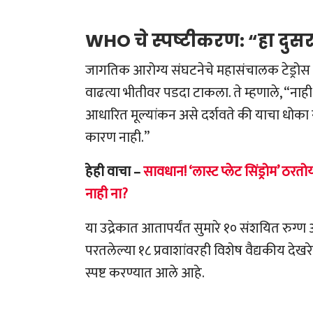
WHO चे स्पष्टीकरण: “हा दुस
जागतिक आरोग्य संघटनेचे महासंचालक टेड्रोस अ‍
वाढत्या भीतीवर पडदा टाकला. ते म्हणाले, “नाही, 
आधारित मूल्यांकन असे दर्शवते की याचा धोका स
कारण नाही.”
हेही वाचा –
सावधान! ‘लास्ट प्लेट सिंड्रोम’ ठरतो
नाही ना?
या उद्रेकात आतापर्यंत सुमारे १० संशयित रुग्
परतलेल्या १८ प्रवाशांवरही विशेष वैद्यकीय दे
स्पष्ट करण्यात आले आहे.