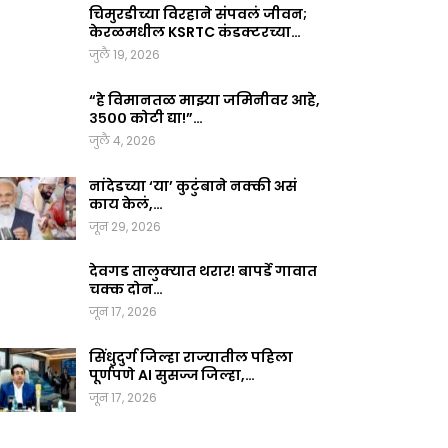
चिमुरडीच्या विरहाने संपवलं जीवन;
केरळमधील KSRTC कंडक्टरच्या…
जुलै 19, 2026
“हे विमानतळ माझ्या जमिनीवर आहे,
३५०० कोटी द्या!”…
जुलै 4, 2026
नांदेडच्या ‘या’ कुटुंबाने नक्की असं
काय केलं,…
जून 29, 2026
देवगड तालुक्यात थरार! बापर्डे गावात
चक्क दोन…
जून 17, 2026
सिंधुदुर्ग जिल्हा राज्यातील पहिला
पूर्णपणे AI सुसज्ज जिल्हा,…
जून 17, 2026