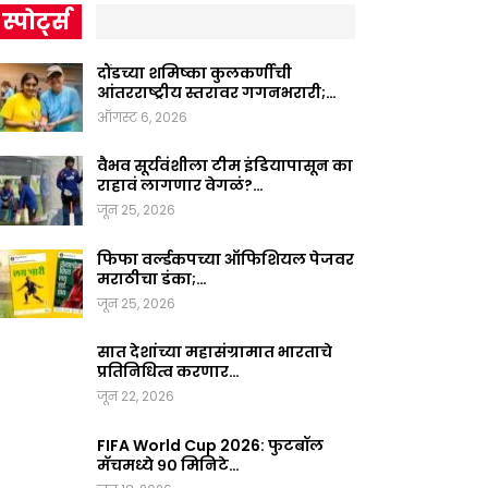
स्पोर्ट्स
दौंडच्या शमिष्का कुलकर्णीची
आंतरराष्ट्रीय स्तरावर गगनभरारी;…
ऑगस्ट 6, 2026
वैभव सूर्यवंशीला टीम इंडियापासून का
राहावं लागणार वेगळं?…
जून 25, 2026
फिफा वर्ल्डकपच्या ऑफिशियल पेजवर
मराठीचा डंका;…
जून 25, 2026
सात देशांच्या महासंग्रामात भारताचे
प्रतिनिधित्व करणार…
जून 22, 2026
FIFA World Cup 2026: फुटबॉल
मॅचमध्ये ९० मिनिटे…