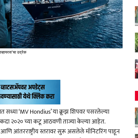
ताव्हायरस'चा उद्रेक
 सध्या ‘MV Hondius’ या क्रूझ शिपवर पसरलेल्या
हा एकदा २०२० च्या कटू आठवणी ताज्या केल्या आहेत.
णि आंतरराष्ट्रीय स्तरावर सुरू असलेले मॉनिटरिंग पाहून