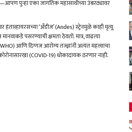
 आहे—आपण पुन्हा एका जागतिक महासाथीच्या उंबरठ्यावर
हंताव्हायरसच्या ‘अँडीज’ (Andes) स्ट्रेनमुळे काही मृत्यू
न मानवाकडे पसरण्याची क्षमता ठेवतो. मात्र, वाढत्या
(WHO) आणि दिग्गज आरोग्य तज्ज्ञांनी अत्यंत महत्त्वाचा
रस हा कोरोनासारखा (COVID-19) धोकादायक ठरणार नाही.