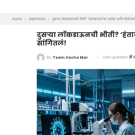
Home
लाइफस्टाइल
दुसऱ्या लॉकडाऊनची भीती? ‘हंताव्हायरस’चा उद्रेक आणि कोरोनाम
दुसऱ्या लॉकडाऊनची भीती? ‘हंता
सांगितलं!
Last updated
मे 
By
Team Vacha Marathi