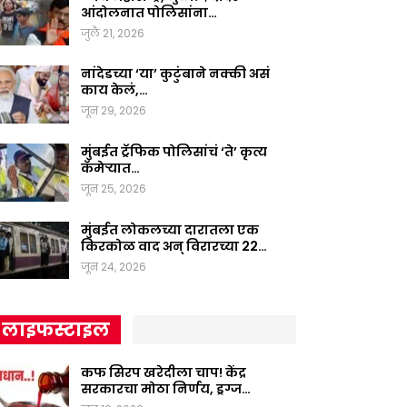
आंदोलनात पोलिसांना…
जुलै 21, 2026
नांदेडच्या ‘या’ कुटुंबाने नक्की असं
काय केलं,…
जून 29, 2026
मुंबईत ट्रॅफिक पोलिसांचं ‘ते’ कृत्य
कॅमेऱ्यात…
जून 25, 2026
मुंबईत लोकलच्या दारातला एक
किरकोळ वाद अन् विरारच्या 22…
जून 24, 2026
लाइफस्टाइल
कफ सिरप खरेदीला चाप! केंद्र
सरकारचा मोठा निर्णय, ड्रग्ज…