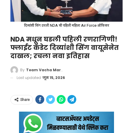
दिव्यांशी सिंग ठरली NDA ची पहिली महिला Air Force ऑफिसर
NDA मधून घडली पहिली रणरागिणी!
Pay attention to the man in the
फ्लाईट कॅडेट दिव्यांशी सिंग वायूसेनेत
yellow hat! People are beginning
दाखल; रचला नवा इतिहास
to wonder if the Hantavirus
By
Team Vacha Marathi
cruise ship is a giant psyop
Last updated
जून 15, 2026
pic.twitter.com/nDXLwC38Pz
— Matt Wallace
Share
(@MattWallace888)
May 8, 2026