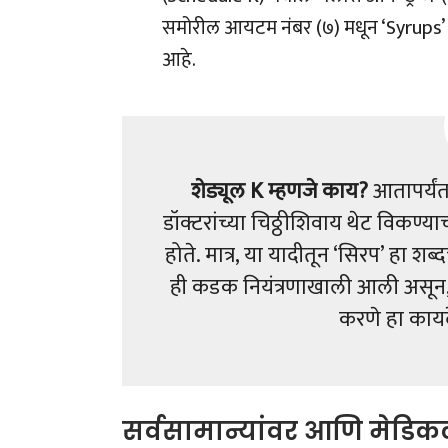
समोरील आयटम नंबर (७) मधून ‘Syrups’ 
आहे.
शेड्यूल K म्हणजे काय?
आतापर्यंत
डॉक्टरांच्या चिठ्ठीशिवाय थेट विकण्या
होते. मात्र, या यादीतून ‘सिरप’ हा श
ही कडक नियंत्रणाखाली आली असून, त्या
करणे हा कायद
सर्वसामान्यांवर आणि मेडिक