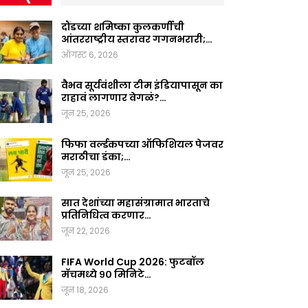
दौंडच्या शमिष्का कुलकर्णीची
आंतरराष्ट्रीय स्तरावर गगनभरारी;…
ऑगस्ट 6, 2026
वैभव सूर्यवंशीला टीम इंडियापासून का
राहावं लागणार वेगळं?…
जून 25, 2026
फिफा वर्ल्डकपच्या ऑफिशियल पेजवर
मराठीचा डंका;…
जून 25, 2026
सात देशांच्या महासंग्रामात भारताचे
प्रतिनिधित्व करणार…
जून 22, 2026
FIFA World Cup 2026: फुटबॉल
मॅचमध्ये ९० मिनिटे…
जून 18, 2026