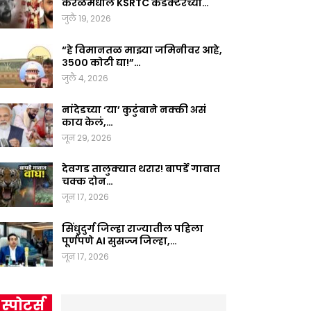
केरळमधील KSRTC कंडक्टरच्या…
जुलै 19, 2026
“हे विमानतळ माझ्या जमिनीवर आहे,
३५०० कोटी द्या!”…
जुलै 4, 2026
नांदेडच्या ‘या’ कुटुंबाने नक्की असं
काय केलं,…
जून 29, 2026
देवगड तालुक्यात थरार! बापर्डे गावात
चक्क दोन…
जून 17, 2026
सिंधुदुर्ग जिल्हा राज्यातील पहिला
पूर्णपणे AI सुसज्ज जिल्हा,…
जून 17, 2026
स्पोर्ट्स