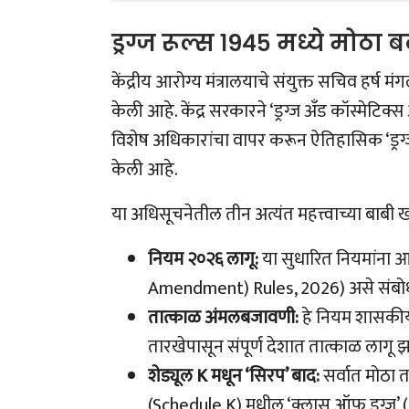
ड्रग्ज रूल्स १९४५ मध्ये मोठ
केंद्रीय आरोग्य मंत्रालयाचे संयुक्त सचिव हर्ष 
केली आहे. केंद्र सरकारने ‘ड्रग्ज अँड कॉस्मेटिक
विशेष अधिकारांचा वापर करून ऐतिहासिक ‘ड्रग्
केली आहे.
या अधिसूचनेतील तीन अत्यंत महत्त्वाच्या बाबी 
नियम २०२६ लागू:
या सुधारित नियमांना आ
Amendment) Rules, 2026) असे संबो
तात्काळ अंमलबजावणी:
हे नियम शासकीय र
तारखेपासून संपूर्ण देशात तात्काळ लागू 
शेड्यूल K मधून ‘सिरप’ बाद:
सर्वात मोठा ता
(Schedule K) मधील ‘क्लास ऑफ ड्रग्ज’ (औ