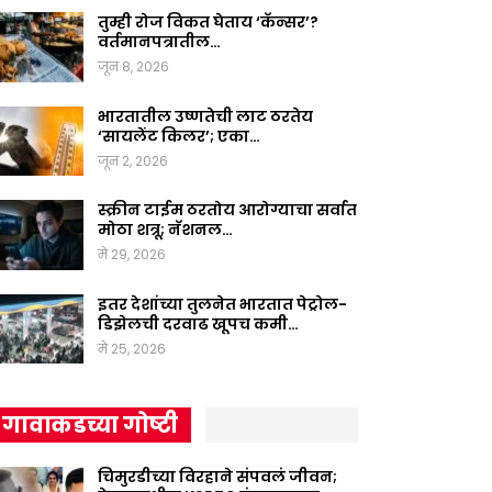
तुम्ही रोज विकत घेताय ‘कॅन्सर’?
वर्तमानपत्रातील…
जून 8, 2026
भारतातील उष्णतेची लाट ठरतेय
‘सायलेंट किलर’; एका…
जून 2, 2026
स्क्रीन टाईम ठरतोय आरोग्याचा सर्वात
मोठा शत्रू; नॅशनल…
मे 29, 2026
इतर देशांच्या तुलनेत भारतात पेट्रोल-
डिझेलची दरवाढ खूपच कमी…
मे 25, 2026
गावाकडच्या गोष्टी
चिमुरडीच्या विरहाने संपवलं जीवन;