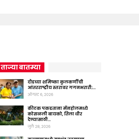
ताज्या बातम्या
दौंडच्या शमिष्का कुलकर्णीची
आंतरराष्ट्रीय स्तरावर गगनभरारी;…
ऑगस्ट 6, 2026
कीटक पकडताना मॅनहोलमध्ये
कोसळली बायको, तिला धीर
देण्यासाठी…
जुलै 28, 2026