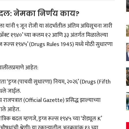
ा बदल: नेमका निर्णय काय?
मंगला यांनी ९ जून रोजी या संदर्भातील अंतिम अधिसूचना जारी
्स अ‍ॅक्ट १९४०’ च्या कलम १२ आणि ३३ अंतर्गत मिळालेल्या
ज रूल्स १९४५’ (Drugs Rules 1945) मध्ये मोठी सुधारणा
खालीलप्रमाणे आहेत:
ता ‘ड्रग्ज (पाचवी सुधारणा) नियम, २०२६’ (Drugs (Fifth
धले जाईल.
ाजपत्रात (Official Gazette) प्रसिद्ध झाल्याच्या
झाले आहेत.
ंत्रिक बदल म्हणजे, ड्रग्ज रूल्स १९४५ च्या ‘शेड्यूल K’
षधांची श्रेणी) या रकान्यातील अनुक्रमांक १३ च्या