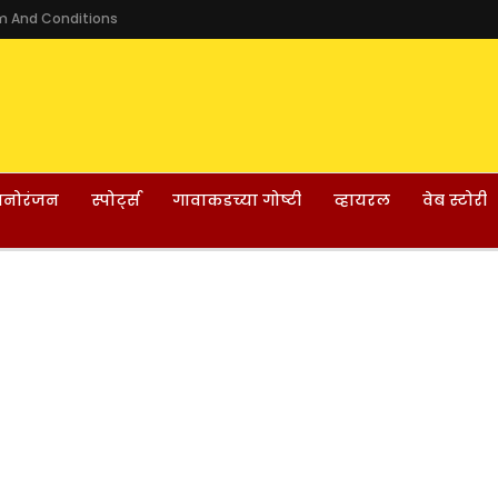
m And Conditions
नोरंजन
स्पोर्ट्स
गावाकडच्या गोष्टी
व्हायरल
वेब स्टोरी