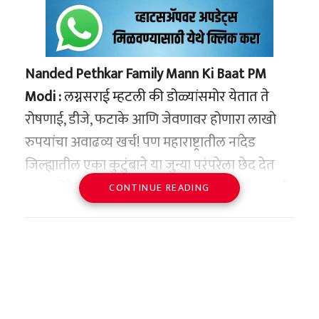
Nanded Pethkar Family Mann Ki Baat PM
Modi :
लग्नसराई म्हटली की डोळ्यांसमोर येतात ते
रोषणाई, डीजे, फटाके आणि जेवणावर होणारा लाखो
रुपयांचा अवाढव्य खर्च! पण महाराष्ट्रातील नांदेड
जिल्ह्यातील एका कुटुंबाने या जुन्या परंपरेला छेद देत
समाजसेवेचा एक असा आदर्श घालून दिला आहे, ज्याची
CONTINUE READING
दखल थेट देशाचे पंतप्रधान नरेंद्र मोदी यांना घ्यावी
लागली आहे. नांदेडच्या कंधार तालुक्यातील बहादरपुरा
गावातील पेठकर कुटुंबाने आपल्या मुलाच्या लग्नात
चक्क गावातील ३,५०० लोकांचा अपघात विमा उतरवला
आहे. त्यांच्या या अनोख्या आणि कौतुकास्पद उपक्रमाचा