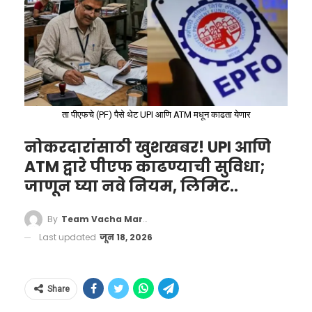
विमा उतरवला. प्रत्येक व्यक्तीला १ लाख रुपयांचे विमा
संरक्षण देण्यात आले आहे. या उपक्रमामागील त्यांची
भावना खरोखरच मन स्पर्शून जाणारी आहे. हे कुटुंब
समाजासाठी एक मोठी प्रेरणा बनले आहे.”
ता पीएफचे (PF) पैसे थेट UPI आणि ATM मधून काढता येणार
नोकरदारांसाठी खुशखबर! UPI आणि
ATM द्वारे पीएफ काढण्याची सुविधा;
जाणून घ्या नवे नियम, लिमिट..
By
Team Vacha Marathi
Last updated
जून 18, 2026
Share