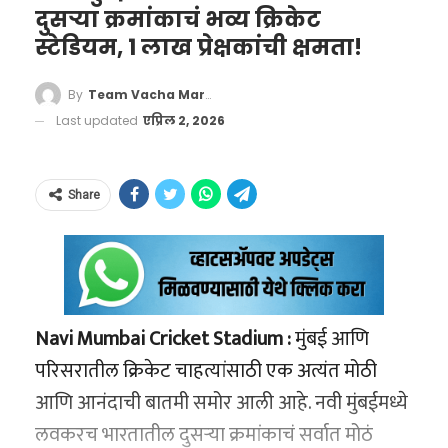
दुसऱ्या क्रमांकाचं भव्य क्रिकेट
‘वाचा मराठी’चे व्हॉट्सॲप चॅनेल येथे फॉलो करा!
लॉटरी पूर्ण झाल्यानंतर काही दिवसांतच अधिकृत
स्टेडियम, 1 लाख प्रेक्षकांची क्षमता!
पोर्टलवर निकाल जाहीर होणार आहे:
‘वाचा मराठी’चा व्हॉट्सअप ग्रुप जॉईन करण्यासाठी येथे
By
Team Vacha Marathi
क्लिक करा
Last updated
एप्रिल 2, 2026
वाचा मराठी’चा व्हॉट्सअप ग्रुप-3 जॉईन करण्यासाठी येथे
क्लिक करा!
Share
‘वाचा मराठी’चा व्हॉट्सअप ग्रुप-2 जॉईन करण्यासाठी येथे
क्लिक करा
Navi Mumbai Cricket Stadium :
मुंबई आणि
परिसरातील क्रिकेट चाहत्यांसाठी एक अत्यंत मोठी
student.maharashtra.gov.in
आणि आनंदाची बातमी समोर आली आहे. नवी मुंबईमध्ये
निवड झालेल्या विद्यार्थ्यांची यादी ऑनलाइन प्रकाशित
लवकरच भारतातील दुसऱ्या क्रमांकाचं सर्वात मोठं