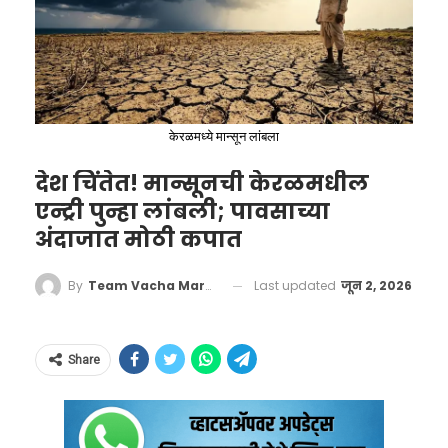
देण्यात आले आहेत.
केरळमध्ये मान्सून लांबला
देश चिंतेत! मान्सूनची केरळमधील
एन्ट्री पुन्हा लांबली; पावसाच्या
अंदाजात मोठी कपात
Last updated
जून 2, 2026
By
Team Vacha Marathi
मंत्र्यांचे परदेश दौरे रद्द:
Share
खर्चात मोठी बचत
जागतिक संकटाचे गांभीर्य ओळखून महाराष्ट्र