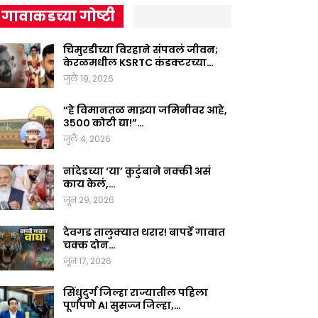
गावाकडच्या गोष्टी
चिमुरडीच्या विरहाने संपवलं जीवन;
केरळमधील KSRTC कंडक्टरच्या…
जुलै 19, 2026
“हे विमानतळ माझ्या जमिनीवर आहे,
३५०० कोटी द्या!”…
जुलै 4, 2026
नांदेडच्या ‘या’ कुटुंबाने नक्की असं
काय केलं,…
जून 29, 2026
देवगड तालुक्यात थरार! बापर्डे गावात
चक्क दोन…
जून 17, 2026
सिंधुदुर्ग जिल्हा राज्यातील पहिला
पूर्णपणे AI सुसज्ज जिल्हा,…