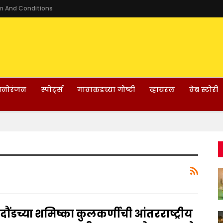
m And Conditions
नोरंजन
स्पोर्ट्स
गावाकडच्या गोष्टी
व्हायरल
वेब स्टोरी
दौंडच्या शमिष्का कुलकर्णीची आंतरराष्ट्रीय