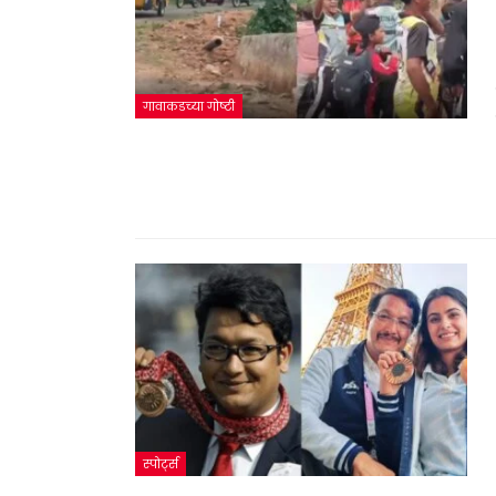
गावाकडच्या गोष्टी
स्पोर्ट्स