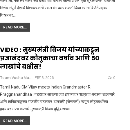
सेकंदाला, नव्हे तर सेकंदाच्या हजाराव्या भागाला महत्त्व असते. एक चुटकीसरशी घेतलेला
निर्णय संपूर्ण देशाचे विश्वचषकाचे स्वप्न भंग करू शकतो किंवा त्यांना विजेतेपदाच्या
शिखरावर
…
READ MORE...
VIDEO : मुख्यमंत्री विजय यांच्याकडून
प्रज्ञानंदवर कौतुकाचा वर्षाव आणि 50
लाखांचे बक्षीस!
Team Vacha Marathi
जून 8, 2026
0
Tamil Nadu CM Vijay meets Indian Grandmaster R
Praggnanandhaa : पडद्यावर आपल्या एका इशाऱ्यावर शत्रूचा थरकाप उडवणारे
आणि तामिळनाडूच्या राजकीय पटलावर 'थलपती' (सेनापती) म्हणून कोट्यवधींच्या
हृदयावर राज्य करणारे मुख्यमंत्री विजय बुद्धिबळाच्या
…
READ MORE...