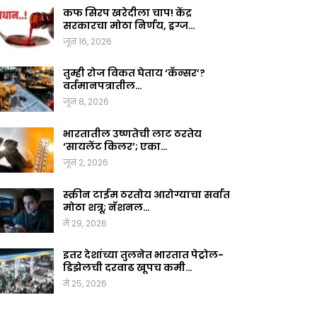
कफ सिरप खरेदीला चाप! केंद्र
सरकारचा मोठा निर्णय, ड्रग्ज…
जून 16, 2026
तुम्ही रोज विकत घेताय ‘कॅन्सर’?
वर्तमानपत्रातील…
जून 8, 2026
भारतातील उष्णतेची लाट ठरतेय
‘सायलेंट किलर’; एका…
जून 2, 2026
स्क्रीन टाईम ठरतोय आरोग्याचा सर्वात
मोठा शत्रू; नॅशनल…
मे 29, 2026
इतर देशांच्या तुलनेत भारतात पेट्रोल-
डिझेलची दरवाढ खूपच कमी…
मे 25, 2026