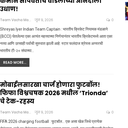
कमान सोपवताच वडिलांच्या आनंदाला
उधाण!
Team Vacha Marathi
जून 9, 2026
0
Shreyas Iyer Indian Team Captain : भारतीय क्रिकेट नियामक मंडळाने
(BCCI) घेतलेल्या एका अत्यंत महत्त्वाच्या निर्णयानंतर भारतीय क्रिकेटमध्ये आता एका
नव्या आणि उत्साही पर्वाची सुरुवात झाली आहे. स्टार फलंदाज श्रेयस अय्यरची
भारतीय टी-२० संघाच्या
…
READ MORE...
मोबाईलसारखा चार्ज होणारा फुटबॉल!
फिफा विश्वचषक 2026 मधील ‘Trionda’
चे टेक-रहस्य
Team Vacha Marathi
जून 9, 2026
0
FIFA 2026 charging football : फुटबॉल... एक असा खेळ जिथे प्रत्येक