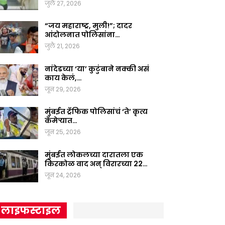
जुलै 27, 2026
“जय महाराष्ट्र, मुली!”; दादर
आंदोलनात पोलिसांना…
जुलै 21, 2026
नांदेडच्या ‘या’ कुटुंबाने नक्की असं
काय केलं,…
जून 29, 2026
मुंबईत ट्रॅफिक पोलिसांचं ‘ते’ कृत्य
कॅमेऱ्यात…
जून 25, 2026
मुंबईत लोकलच्या दारातला एक
किरकोळ वाद अन् विरारच्या 22…
जून 24, 2026
लाइफस्टाइल