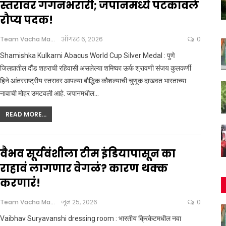
स्तरावर गगनभरारी; जपानमध्ये पटकावले
रौप्य पदक!
Team Vacha Marathi
ऑगस्ट 6, 2026
0
Shamishka Kulkarni Abacus World Cup Silver Medal : पुणे
जिल्ह्यातील दौंड शहराची रहिवासी असलेल्या शमिष्का ऊर्फ श्रावणी संजय कुलकर्णी
हिने आंतरराष्ट्रीय स्तरावर आपल्या बौद्धिक कौशल्याची चुणूक दाखवत भारताच्या
नावाची मोहर उमटवली आहे. जपानमधील
…
READ MORE...
वैभव सूर्यवंशीला टीम इंडियापासून का
राहावं लागणार वेगळं? कारण थक्क
करणारं!
Team Vacha Marathi
जून 25, 2026
0
Vaibhav Suryavanshi dressing room : भारतीय क्रिकेटमधील नवा