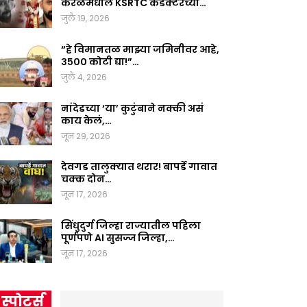
केरळमधील KSRTC कंडक्टरच्या…
जुलै 19, 2026
“हे विमानतळ माझ्या जमिनीवर आहे,
३५०० कोटी द्या!”…
जुलै 4, 2026
नांदेडच्या ‘या’ कुटुंबाने नक्की असं
काय केलं,…
जून 29, 2026
देवगड तालुक्यात थरार! बापर्डे गावात
चक्क दोन…
जून 17, 2026
सिंधुदुर्ग जिल्हा राज्यातील पहिला
पूर्णपणे AI सुसज्ज जिल्हा,…
जून 17, 2026
स्पोर्ट्स