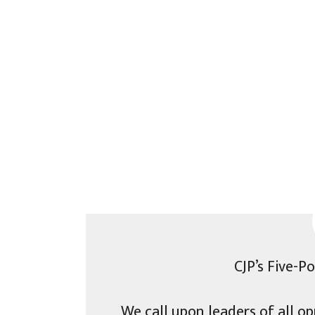
CJP’s Five-P
We call upon leaders of all op