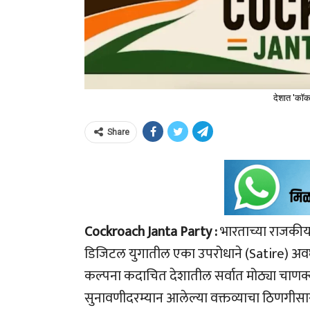
देशात 'कॉक
Share
Cockroach Janta Party :
भारताच्या राजकी
डिजिटल युगातील एका उपरोधाने (Satire) अवघ्
कल्पना कदाचित देशातील सर्वात मोठ्या चाणक्या
सुनावणीदरम्यान आलेल्या वक्तव्याचा ठिणगीस