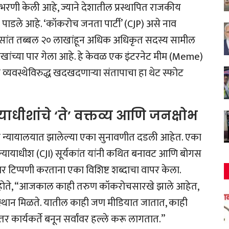
णी केली आहे, ज्याने देशातील प्रस्थापित राजकीय
 पाडले आहे. ‘कॉकरोच जनता पार्टी’ (CJP) असे नाव
ांत तब्बल २० लाखांहून अधिक अधिकृत सदस्य सामील
ंच्या पार गेला आहे. हे केवळ एक इंटरनेट मीम (Meme)
व्यवस्थेविरुद्ध खदखदणाऱ्या संतापाचा हा थेट स्फोट
धीशांचे ‘ते’ वक्तव्य आणि जनक्षोभ
्वोच्च न्यायालयात झालेल्या एका सुनावणीत दडली आहेत. एका
न्यायाधीश (CJI) सूर्यकांत यांनी कथित बनावट आणि बोगस
ांवर टिप्पणी करताना एका विशिष्ट शब्दाचा वापर केला.
ाले होते, “आजकाल काही तरुण कॉकरोचसारखे झाले आहेत,
ी स्थान मिळते. यातील काही जण मीडियात जातात, काही
र्यकर्ते बनून सर्वांवर हल्ले करू लागतात.”