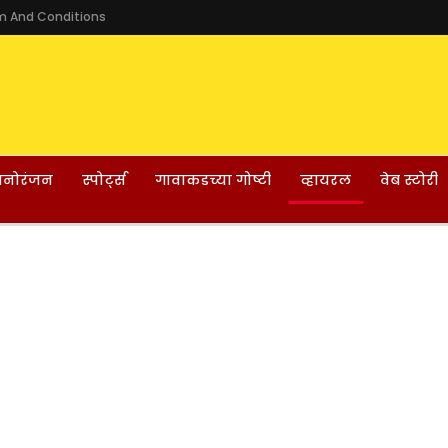
m And Conditions
नोरंजन
स्पोर्ट्स
गावाकडच्या गोष्टी
व्हायरल
वेब स्टोरी