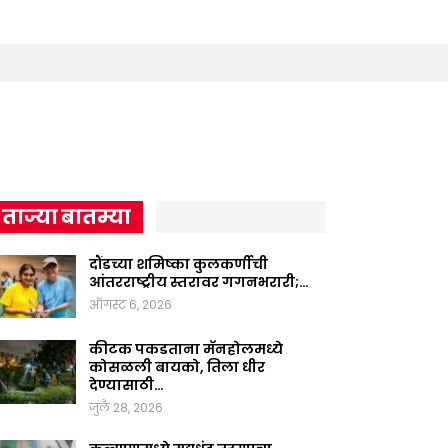
ताज्या बातम्या
दौंडच्या शमिष्का कुलकर्णीची
आंतरराष्ट्रीय स्तरावर गगनभरारी;…
ऑगस्ट 6, 2026
कीटक पकडताना मॅनहोलमध्ये
कोसळली बायको, तिला धीर
देण्यासाठी…
जुलै 28, 2026