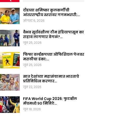
दौंडच्या शमिष्का कुलकर्णीची
आंतरराष्ट्रीय स्तरावर गगनभरारी;…
ऑगस्ट 6, 2026
वैभव सूर्यवंशीला टीम इंडियापासून का
राहावं लागणार वेगळं?…
जून 25, 2026
फिफा वर्ल्डकपच्या ऑफिशियल पेजवर
मराठीचा डंका;…
जून 25, 2026
सात देशांच्या महासंग्रामात भारताचे
प्रतिनिधित्व करणार…
जून 22, 2026
FIFA World Cup 2026: फुटबॉल
मॅचमध्ये ९० मिनिटे…
जून 18, 2026