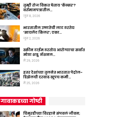
तुम्ही रोज विकत घेताय ‘कॅन्सर’?
वर्तमानपत्रातील…
जून 8, 2026
भारतातील उष्णतेची लाट ठरतेय
‘सायलेंट किलर’; एका…
जून 2, 2026
स्क्रीन टाईम ठरतोय आरोग्याचा सर्वात
मोठा शत्रू; नॅशनल…
मे 29, 2026
इतर देशांच्या तुलनेत भारतात पेट्रोल-
डिझेलची दरवाढ खूपच कमी…
मे 25, 2026
गावाकडच्या गोष्टी
चिमुरडीच्या विरहाने संपवलं जीवन;