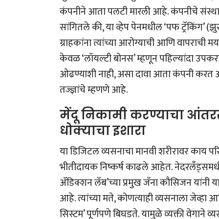
कंपनीने आता पलटी मारली आहे.
कंपनीचे संस्था
सांगितले की, या व्हेप पेनमधील ‘पफ ट्रॅकिंग’ (
ग्राहकांना त्यांच्या आरोग्याची आणि वापराची म
केवळ ‘लॉयल्टी बोनस’ म्हणून पहिल्यांदा उपकरण 
ओढण्याशी नाही, असा दावा आता कंपनी करत आहे.
तज्ज्ञांचे म्हणणे आहे.
मेंदू निकामी करण्याचा आंतररा
धोक्याचा इशारा
या डिजिटल व्यसनाचा मानवी शरीरावर काय परिण
भीतीदायक निष्कर्ष काढले आहेत. नेदरलँड्समधील
ॲडिक्शन लॅब’च्या प्रमुख जॅना कौसिजन यांन
आहे. त्यांच्या मते, कोणत्याही व्यसनाला जेव्हा आर
सिस्टम’ पूर्णपणे बिघडते. यामुळे व्यक्ती वेगाने 