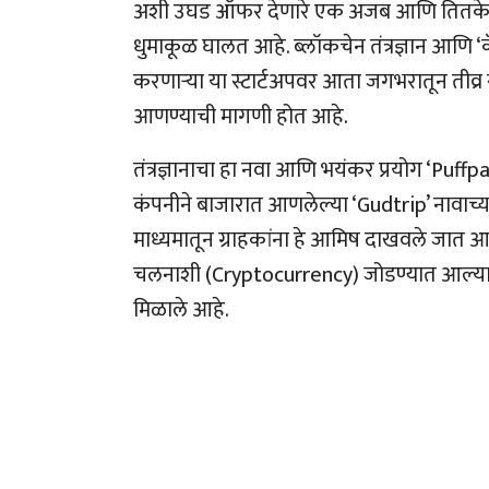
अशी उघड ऑफर देणारे एक अजब आणि तितके
धुमाकूळ घालत आहे. ब्लॉकचेन तंत्रज्ञान आणि ‘क
करणाऱ्या या स्टार्टअपवर आता जगभरातून तीव्र सं
आणण्याची मागणी होत आहे.
तंत्रज्ञानाचा हा नवा आणि भयंकर प्रयोग ‘Puffp
कंपनीने बाजारात आणलेल्या ‘Gudtrip’ नावाच्या 
माध्यमातून ग्राहकांना हे आमिष दाखवले जात आह
चलनाशी (Cryptocurrency) जोडण्यात आल्यामुळ
मिळाले आहे.