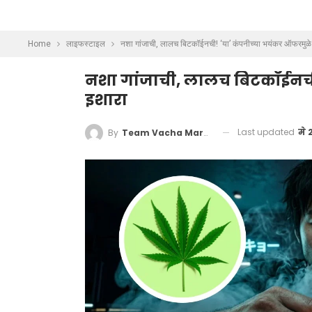
Home
लाइफस्टाइल
नशा गांजाची, लालच बिटकॉईनची! ‘या’ कंपनीच्या भयंकर ऑफरमुळे 
नशा गांजाची, लालच बिटकॉईनची!
इशारा
Last updated
मे 
By
Team Vacha Marathi