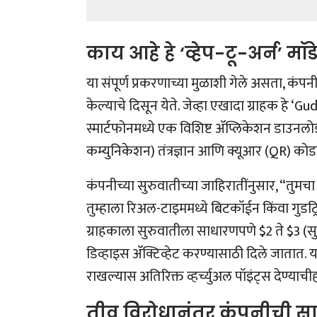
काय आहे हे ‘व्हेप-टू-अर्न’ 
या संपूर्ण प्रकरणाच्या मुळाशी गेले असता, कंपनी
केल्याचे दिसून येते.
जेव्हा एखादा ग्राहक हे ‘Gudtr
स्मार्टफोनमध्ये एक विशिष्ट ॲप्लिकेशन डाउनलो
कम्युनिकेशन) तंत्रज्ञान आणि क्यूआर (QR) कोड
कंपनीच्या सुरुवातीच्या जाहिरातींनुसार, “तुमच
तुम्हाला रिअल-टाइममध्ये बिटकॉईन किंवा गुडट्
ग्राहकाला सुरुवातीला साधारणपणे $2 ते $3 (
डिव्हाइस ॲक्टिव्हेट करण्यासाठी दिले जातात.
य
राखल्यास अतिरिक्त व्हर्च्युअल पॉइंट्स देण्य
तीव्र विरोधानंतर कंपनीची 