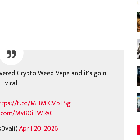
owered Crypto Weed Vape and it's goin
viral
ttps://t.co/MHMlCVbLSg
er.com/MvR0iTWRsC
0vali)
April 20, 2026