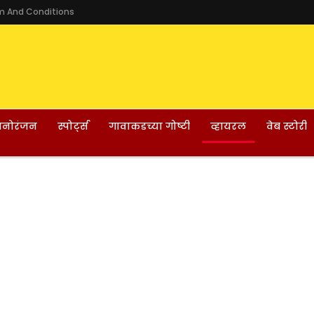
m And Conditions
नोरंजन
स्पोर्ट्स
गावाकडच्या गोष्टी
व्हायरल
वेब स्टोरी