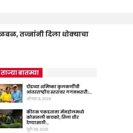
ळ, तज्ज्ञांनी दिला धोक्याचा
ताज्या बातम्या
दौंडच्या शमिष्का कुलकर्णीची
आंतरराष्ट्रीय स्तरावर गगनभरारी;…
ऑगस्ट 6, 2026
कीटक पकडताना मॅनहोलमध्ये
कोसळली बायको, तिला धीर
देण्यासाठी…
जुलै 28, 2026