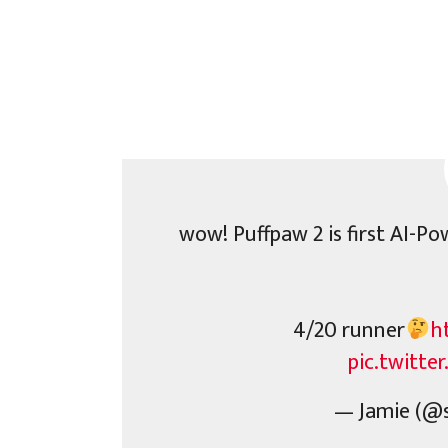
wow! Puffpaw 2 is first AI-P
4/20 runner
h
pic.twitt
— Jamie (@s