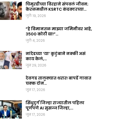
चिमुरडीच्या विरहाने संपवलं जीवन;
केरळमधील KSRTC कंडक्टरच्या…
जुलै 19, 2026
“हे विमानतळ माझ्या जमिनीवर आहे,
३५०० कोटी द्या!”…
जुलै 4, 2026
नांदेडच्या ‘या’ कुटुंबाने नक्की असं
काय केलं,…
जून 29, 2026
देवगड तालुक्यात थरार! बापर्डे गावात
चक्क दोन…
जून 17, 2026
सिंधुदुर्ग जिल्हा राज्यातील पहिला
पूर्णपणे AI सुसज्ज जिल्हा,…
जून 17, 2026