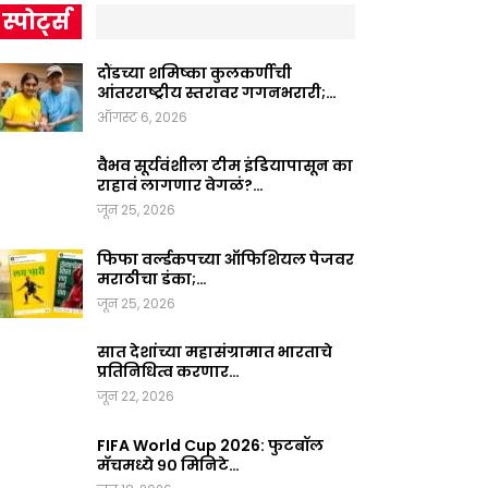
स्पोर्ट्स
दौंडच्या शमिष्का कुलकर्णीची
आंतरराष्ट्रीय स्तरावर गगनभरारी;…
ऑगस्ट 6, 2026
वैभव सूर्यवंशीला टीम इंडियापासून का
राहावं लागणार वेगळं?…
जून 25, 2026
फिफा वर्ल्डकपच्या ऑफिशियल पेजवर
मराठीचा डंका;…
जून 25, 2026
सात देशांच्या महासंग्रामात भारताचे
प्रतिनिधित्व करणार…
जून 22, 2026
FIFA World Cup 2026: फुटबॉल
मॅचमध्ये ९० मिनिटे…