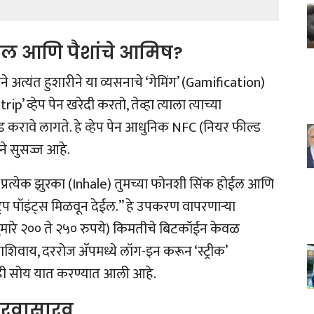
मॉडेल आणि पैशांचे आमिष?
ने अत्यंत हुशारीने या व्यसनाचे ‘गेमिंग’ (Gamification)
ip’ व्हेप पेन खरेदी करतो, तेव्हा त्याला त्याच्या
ड करावे लागते.
हे व्हेप पेन आधुनिक NFC (नियर फील्ड
ने सुसज्ज आहे.
ा प्रत्येक झुरका (Inhale) तुमच्या फोनशी सिंक होईल आणि
रिप पॉइंट्स मिळवून देईल.” हे उपकरण वापरणाऱ्या
सुमारे २०० ते २५० रुपये) किमतीचे बिटकॉईन केवळ
ाशिवाय, दररोज ॲपमध्ये लॉग-इन करून ‘स्ट्रीक’
ाचीही सोय यात करण्यात आली आहे.
सारवासारव