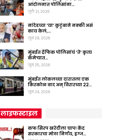
आंदोलनात पोलिसांना…
जुलै 21, 2026
नांदेडच्या ‘या’ कुटुंबाने नक्की असं
काय केलं,…
जून 29, 2026
मुंबईत ट्रॅफिक पोलिसांचं ‘ते’ कृत्य
कॅमेऱ्यात…
जून 25, 2026
मुंबईत लोकलच्या दारातला एक
किरकोळ वाद अन् विरारच्या 22…
जून 24, 2026
लाइफस्टाइल
कफ सिरप खरेदीला चाप! केंद्र
सरकारचा मोठा निर्णय, ड्रग्ज…