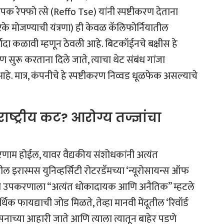
पक रेफ्फो त्से (Reffo Tse) यांनी स्पष्टीकरण देताना
झुरके मोजण्याची यंत्रणा) ही केवळ कॅलिफोर्नियातील
र्यादा कळावी म्हणून ठेवली आहे. बिटकॉईनचे बक्षीस हे
सुरू करताना दिले जाते, त्याचा थेट संबंध गांजा
 मात्र, कंपनीचे हे स्पष्टीकरण निव्वड धूळफेक असल्याचे
ष्ट्रीय कट? आरोग्य तज्ज्ञांचा
ाम होईल, यावर वैद्यकीय संशोधकांनी अत्यंत
 इरास्मस युनिव्हर्सिटी रोटरडॅमच्या ‘न्यूरोसायन्स ऑफ
ी या उपकरणाला “अत्यंत धोकादायक आणि अनैतिक” म्हटले
्थिक फायद्याची जोड मिळते, तेव्हा मानवी मेंदूतील ‘रिवॉर्ड
व्यसनाच्या आहारी जाते आणि त्याला त्यातून बाहेर पडणे