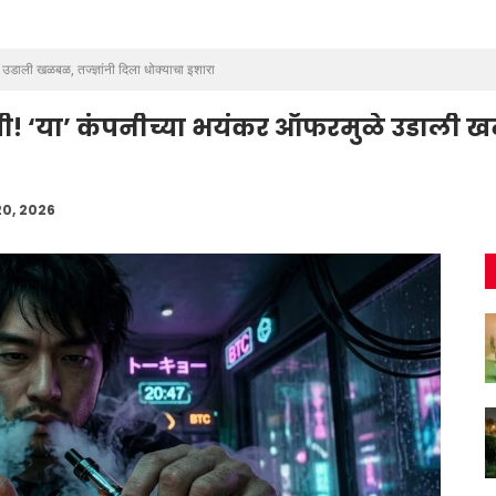
उडाली खळबळ, तज्ज्ञांनी दिला धोक्याचा इशारा
 ‘या’ कंपनीच्या भयंकर ऑफरमुळे उडाली खळब
20, 2026