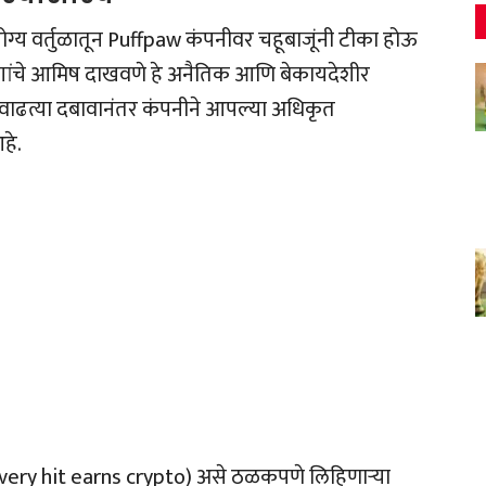
्य वर्तुळातून Puffpaw कंपनीवर चहूबाजूंनी टीका होऊ
पैशांचे आमिष दाखवणे हे अनैतिक आणि बेकायदेशीर
ाढत्या दबावानंतर कंपनीने आपल्या अधिकृत
हे.
ा” (Every hit earns crypto) असे ठळकपणे लिहिणाऱ्या