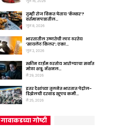
जून 16, 2026
तुम्ही रोज विकत घेताय ‘कॅन्सर’?
वर्तमानपत्रातील…
जून 8, 2026
भारतातील उष्णतेची लाट ठरतेय
‘सायलेंट किलर’; एका…
जून 2, 2026
स्क्रीन टाईम ठरतोय आरोग्याचा सर्वात
मोठा शत्रू; नॅशनल…
मे 29, 2026
इतर देशांच्या तुलनेत भारतात पेट्रोल-
डिझेलची दरवाढ खूपच कमी…
मे 25, 2026
गावाकडच्या गोष्टी