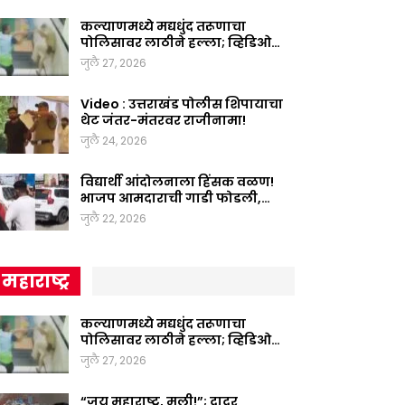
कल्याणमध्ये मद्यधुंद तरूणाचा
पोलिसावर लाठीने हल्ला; व्हिडिओ…
जुलै 27, 2026
Video : उत्तराखंड पोलीस शिपायाचा
थेट जंतर-मंतरवर राजीनामा!
जुलै 24, 2026
विद्यार्थी आंदोलनाला हिंसक वळण!
भाजप आमदाराची गाडी फोडली,…
जुलै 22, 2026
महाराष्ट्र
कल्याणमध्ये मद्यधुंद तरूणाचा
पोलिसावर लाठीने हल्ला; व्हिडिओ…
जुलै 27, 2026
“जय महाराष्ट्र, मुली!”; दादर