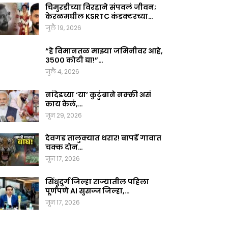
चिमुरडीच्या विरहाने संपवलं जीवन;
केरळमधील KSRTC कंडक्टरच्या…
जुलै 19, 2026
“हे विमानतळ माझ्या जमिनीवर आहे,
३५०० कोटी द्या!”…
जुलै 4, 2026
नांदेडच्या ‘या’ कुटुंबाने नक्की असं
काय केलं,…
जून 29, 2026
देवगड तालुक्यात थरार! बापर्डे गावात
चक्क दोन…
जून 17, 2026
सिंधुदुर्ग जिल्हा राज्यातील पहिला
पूर्णपणे AI सुसज्ज जिल्हा,…
जून 17, 2026