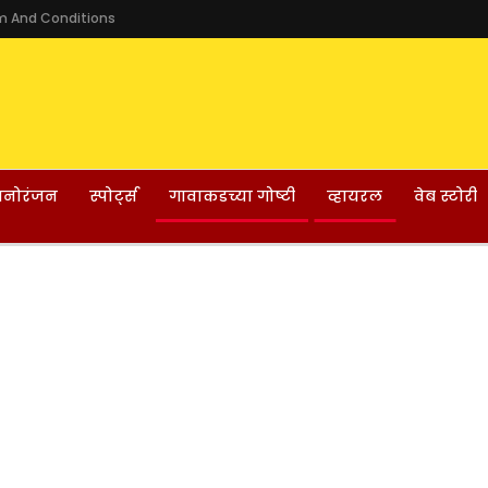
m And Conditions
नोरंजन
स्पोर्ट्स
गावाकडच्या गोष्टी
व्हायरल
वेब स्टोरी