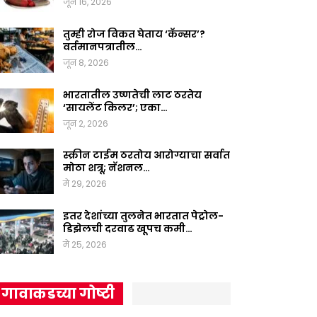
जून 16, 2026
तुम्ही रोज विकत घेताय ‘कॅन्सर’?
वर्तमानपत्रातील…
जून 8, 2026
भारतातील उष्णतेची लाट ठरतेय
‘सायलेंट किलर’; एका…
जून 2, 2026
स्क्रीन टाईम ठरतोय आरोग्याचा सर्वात
मोठा शत्रू; नॅशनल…
मे 29, 2026
इतर देशांच्या तुलनेत भारतात पेट्रोल-
डिझेलची दरवाढ खूपच कमी…
मे 25, 2026
गावाकडच्या गोष्टी