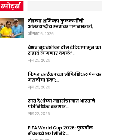
स्पोर्ट्स
दौंडच्या शमिष्का कुलकर्णीची
आंतरराष्ट्रीय स्तरावर गगनभरारी;…
ऑगस्ट 6, 2026
वैभव सूर्यवंशीला टीम इंडियापासून का
राहावं लागणार वेगळं?…
जून 25, 2026
फिफा वर्ल्डकपच्या ऑफिशियल पेजवर
मराठीचा डंका;…
जून 25, 2026
सात देशांच्या महासंग्रामात भारताचे
प्रतिनिधित्व करणार…
जून 22, 2026
FIFA World Cup 2026: फुटबॉल
मॅचमध्ये ९० मिनिटे…