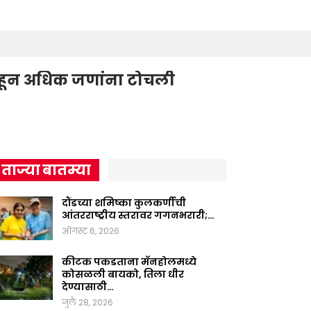
 हून अधिक जणांना टोचली
ताज्या बातम्या
दौंडच्या शमिष्का कुलकर्णीची
आंतरराष्ट्रीय स्तरावर गगनभरारी;…
ऑगस्ट 6, 2026
कीटक पकडताना मॅनहोलमध्ये
कोसळली बायको, तिला धीर
देण्यासाठी…
जुलै 28, 2026