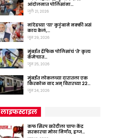
आंदोलनात पोलिसांना…
जुलै 21, 2026
नांदेडच्या ‘या’ कुटुंबाने नक्की असं
काय केलं,…
जून 29, 2026
मुंबईत ट्रॅफिक पोलिसांचं ‘ते’ कृत्य
कॅमेऱ्यात…
जून 25, 2026
मुंबईत लोकलच्या दारातला एक
किरकोळ वाद अन् विरारच्या 22…
जून 24, 2026
लाइफस्टाइल
कफ सिरप खरेदीला चाप! केंद्र
सरकारचा मोठा निर्णय, ड्रग्ज…