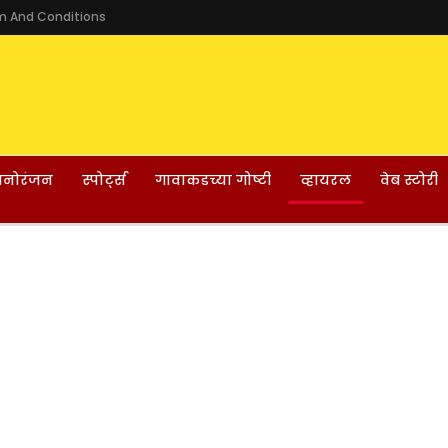
m And Conditions
नोरंजन
स्पोर्ट्स
गावाकडच्या गोष्टी
व्हायरल
वेब स्टोरी