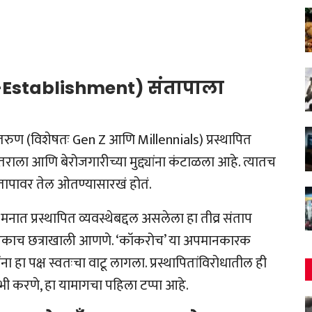
nti-Establishment) संतापाला
ण (विशेषतः Gen Z आणि Millennials) प्रस्थापित
तराला आणि बेरोजगारीच्या मुद्द्यांना कंटाळला आहे. त्यातच
ंतापावर तेल ओतण्यासारखं होतं.
नात प्रस्थापित व्यवस्थेबद्दल असलेला हा तीव्र संताप
ला एकाच छत्राखाली आणणे. ‘कॉकरोच’ या अपमानकारक
ांना हा पक्ष स्वतःचा वाटू लागला. प्रस्थापितांविरोधातील ही
ी करणे, हा यामागचा पहिला टप्पा आहे.