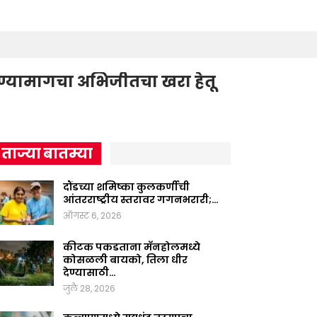
करण्यामागचा अभिजीतचा खरा हेतू
ताज्या बातम्या
दौंडच्या शमिष्का कुलकर्णीची
आंतरराष्ट्रीय स्तरावर गगनभरारी;…
ऑगस्ट 6, 2026
कीटक पकडताना मॅनहोलमध्ये
कोसळली बायको, तिला धीर
देण्यासाठी…
जुलै 28, 2026