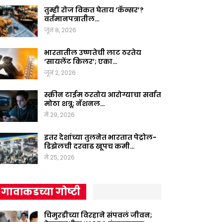
तुम्ही रोज विकत घेताय ‘कॅन्सर’?
वर्तमानपत्रातील…
जून 8, 2026
भारतातील उष्णतेची लाट ठरतेय
‘सायलेंट किलर’; एका…
जून 2, 2026
स्क्रीन टाईम ठरतोय आरोग्याचा सर्वात
मोठा शत्रू; नॅशनल…
मे 29, 2026
इतर देशांच्या तुलनेत भारतात पेट्रोल-
डिझेलची दरवाढ खूपच कमी…
मे 25, 2026
गावाकडच्या गोष्टी
चिमुरडीच्या विरहाने संपवलं जीवन;