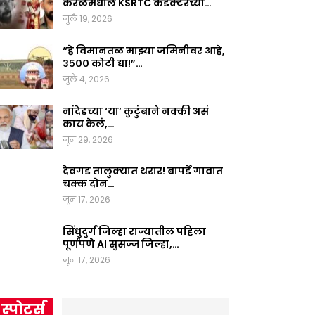
केरळमधील KSRTC कंडक्टरच्या…
जुलै 19, 2026
“हे विमानतळ माझ्या जमिनीवर आहे,
३५०० कोटी द्या!”…
जुलै 4, 2026
नांदेडच्या ‘या’ कुटुंबाने नक्की असं
काय केलं,…
जून 29, 2026
देवगड तालुक्यात थरार! बापर्डे गावात
चक्क दोन…
जून 17, 2026
सिंधुदुर्ग जिल्हा राज्यातील पहिला
पूर्णपणे AI सुसज्ज जिल्हा,…
जून 17, 2026
स्पोर्ट्स