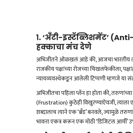
१. ‘अँटी-इस्टॅब्लिशमेंट’ (A
हक्काचा मंच देणे
अभिजीतने ओळखलं आहे की, आजचा भारतीय तरु
राजकीय पक्षांच्या रोजच्या चिखलफेकीला, पक्षां
न्यायव्यवस्थेकडून आलेली टिप्पणी म्हणजे या स
अभिजीतचा पहिला प्लॅन हा होता की, तरुणांच्या म
(Frustration) कुठेही विखुरण्याऐवजी, त्या
शब्दालाच त्याने एक ‘ब्रँड’ बनवले, ज्यामुळे तरुण
भावना एकत्र करून एक मोठी ‘डिजिटल आर्मी’ उभ