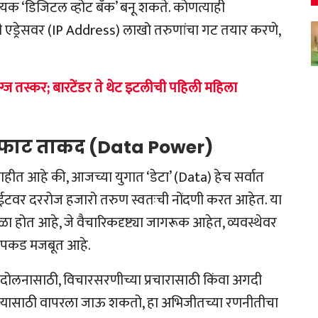
यक ‘डिजिटल व्होट बँक’ बनू शकते. कोणत्याही
 एड्रेसवर (IP Address) लाखो तरुणांचा गट तयार करणे,
्ज तस्कर; बारटेंडर ते थेट इटलीची पहिली महिला
ी अफाट ताकद (Data Power)
त आहे की, आजच्या युगात ‘डेटा’ (Data) हेच सर्वात
बसाईटवर दररोज हजारो तरुण स्वतःची नोंदणी करत आहेत. या
 होत आहे, जे वैचारिकदृष्ट्या जागरूक आहेत, व्यवस्थेवर
 पकड मजबूत आहे.
ंदोलनासाठी, विचारसरणीच्या प्रचारासाठी किंवा अगदी
ठरण्यासाठी वापरला जाऊ शकतो, हा अभिजीतच्या रणनीतीचा