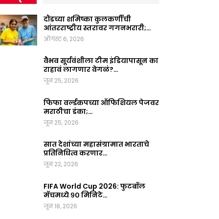
दौंडच्या शमिष्का कुलकर्णीची
आंतरराष्ट्रीय स्तरावर गगनभरारी;…
ऑगस्ट 6, 2026
वैभव सूर्यवंशीला टीम इंडियापासून का
राहावं लागणार वेगळं?…
जून 25, 2026
फिफा वर्ल्डकपच्या ऑफिशियल पेजवर
मराठीचा डंका;…
जून 25, 2026
सात देशांच्या महासंग्रामात भारताचे
प्रतिनिधित्व करणार…
जून 22, 2026
FIFA World Cup 2026: फुटबॉल
मॅचमध्ये ९० मिनिटे…
जून 18, 2026