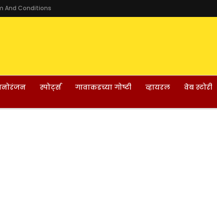
m And Conditions
नोरंजन
स्पोर्ट्स
गावाकडच्या गोष्टी
व्हायरल
वेब स्टोरी