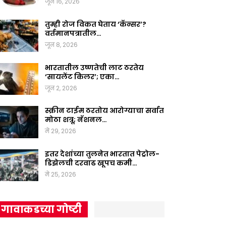
जून 16, 2026
तुम्ही रोज विकत घेताय ‘कॅन्सर’?
वर्तमानपत्रातील…
जून 8, 2026
भारतातील उष्णतेची लाट ठरतेय
‘सायलेंट किलर’; एका…
जून 2, 2026
स्क्रीन टाईम ठरतोय आरोग्याचा सर्वात
मोठा शत्रू; नॅशनल…
मे 29, 2026
इतर देशांच्या तुलनेत भारतात पेट्रोल-
डिझेलची दरवाढ खूपच कमी…
मे 25, 2026
गावाकडच्या गोष्टी