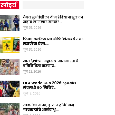
स्पोर्ट्स
वैभव सूर्यवंशीला टीम इंडियापासून का
राहावं लागणार वेगळं?…
जून 25, 2026
फिफा वर्ल्डकपच्या ऑफिशियल पेजवर
मराठीचा डंका;…
जून 25, 2026
सात देशांच्या महासंग्रामात भारताचे
प्रतिनिधित्व करणार…
जून 22, 2026
FIFA World Cup 2026: फुटबॉल
मॅचमध्ये ९० मिनिटे…
जून 18, 2026
गाड्यांचा ताफा, हातात ट्रॉफी अन्
गावकऱ्यांचे आनंदाश्रू;…