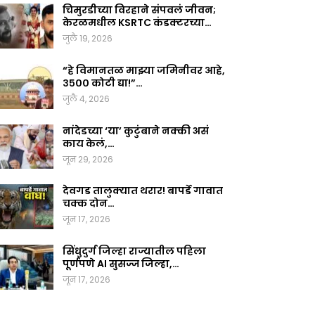
चिमुरडीच्या विरहाने संपवलं जीवन;
केरळमधील KSRTC कंडक्टरच्या…
जुलै 19, 2026
“हे विमानतळ माझ्या जमिनीवर आहे,
३५०० कोटी द्या!”…
जुलै 4, 2026
नांदेडच्या ‘या’ कुटुंबाने नक्की असं
काय केलं,…
जून 29, 2026
देवगड तालुक्यात थरार! बापर्डे गावात
चक्क दोन…
जून 17, 2026
सिंधुदुर्ग जिल्हा राज्यातील पहिला
पूर्णपणे AI सुसज्ज जिल्हा,…
जून 17, 2026