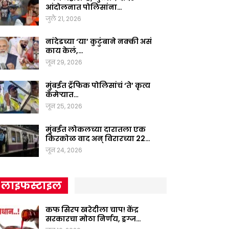
आंदोलनात पोलिसांना…
जुलै 21, 2026
नांदेडच्या ‘या’ कुटुंबाने नक्की असं
काय केलं,…
जून 29, 2026
मुंबईत ट्रॅफिक पोलिसांचं ‘ते’ कृत्य
कॅमेऱ्यात…
जून 25, 2026
मुंबईत लोकलच्या दारातला एक
किरकोळ वाद अन् विरारच्या 22…
जून 24, 2026
लाइफस्टाइल
कफ सिरप खरेदीला चाप! केंद्र
सरकारचा मोठा निर्णय, ड्रग्ज…