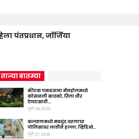
ला पंतप्रधान, जॉर्जिया
ताज्या बातम्या
कीटक पकडताना मॅनहोलमध्ये
कोसळली बायको, तिला धीर
देण्यासाठी…
जुलै 28, 2026
कल्याणमध्ये मद्यधुंद तरूणाचा
पोलिसावर लाठीने हल्ला; व्हिडिओ…
जुलै 27, 2026