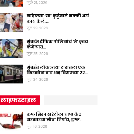
जुलै 21, 2026
नांदेडच्या ‘या’ कुटुंबाने नक्की असं
काय केलं,…
जून 29, 2026
मुंबईत ट्रॅफिक पोलिसांचं ‘ते’ कृत्य
कॅमेऱ्यात…
जून 25, 2026
मुंबईत लोकलच्या दारातला एक
किरकोळ वाद अन् विरारच्या 22…
जून 24, 2026
लाइफस्टाइल
कफ सिरप खरेदीला चाप! केंद्र
सरकारचा मोठा निर्णय, ड्रग्ज…
जून 16, 2026