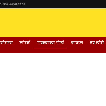
m And Conditions
नोरंजन
स्पोर्ट्स
गावाकडच्या गोष्टी
व्हायरल
वेब स्टोरी