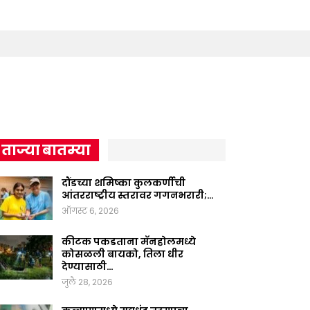
ताज्या बातम्या
दौंडच्या शमिष्का कुलकर्णीची
आंतरराष्ट्रीय स्तरावर गगनभरारी;…
ऑगस्ट 6, 2026
कीटक पकडताना मॅनहोलमध्ये
कोसळली बायको, तिला धीर
देण्यासाठी…
जुलै 28, 2026