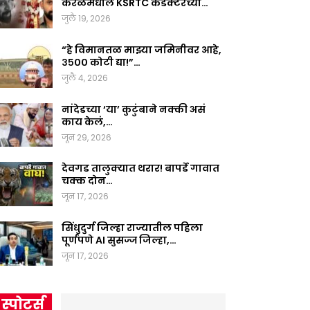
केरळमधील KSRTC कंडक्टरच्या…
जुलै 19, 2026
“हे विमानतळ माझ्या जमिनीवर आहे,
३५०० कोटी द्या!”…
जुलै 4, 2026
नांदेडच्या ‘या’ कुटुंबाने नक्की असं
काय केलं,…
जून 29, 2026
देवगड तालुक्यात थरार! बापर्डे गावात
चक्क दोन…
जून 17, 2026
सिंधुदुर्ग जिल्हा राज्यातील पहिला
पूर्णपणे AI सुसज्ज जिल्हा,…
जून 17, 2026
स्पोर्ट्स