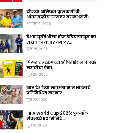
दौंडच्या शमिष्का कुलकर्णीची
आंतरराष्ट्रीय स्तरावर गगनभरारी;…
ऑगस्ट 6, 2026
वैभव सूर्यवंशीला टीम इंडियापासून का
राहावं लागणार वेगळं?…
जून 25, 2026
फिफा वर्ल्डकपच्या ऑफिशियल पेजवर
मराठीचा डंका;…
जून 25, 2026
सात देशांच्या महासंग्रामात भारताचे
प्रतिनिधित्व करणार…
जून 22, 2026
FIFA World Cup 2026: फुटबॉल
मॅचमध्ये ९० मिनिटे…
जून 18, 2026