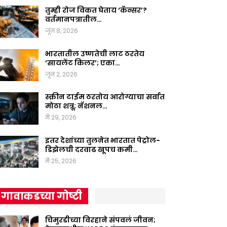
तुम्ही रोज विकत घेताय ‘कॅन्सर’?
वर्तमानपत्रातील…
जून 8, 2026
भारतातील उष्णतेची लाट ठरतेय
‘सायलेंट किलर’; एका…
जून 2, 2026
स्क्रीन टाईम ठरतोय आरोग्याचा सर्वात
मोठा शत्रू; नॅशनल…
मे 29, 2026
इतर देशांच्या तुलनेत भारतात पेट्रोल-
डिझेलची दरवाढ खूपच कमी…
मे 25, 2026
गावाकडच्या गोष्टी
चिमुरडीच्या विरहाने संपवलं जीवन;