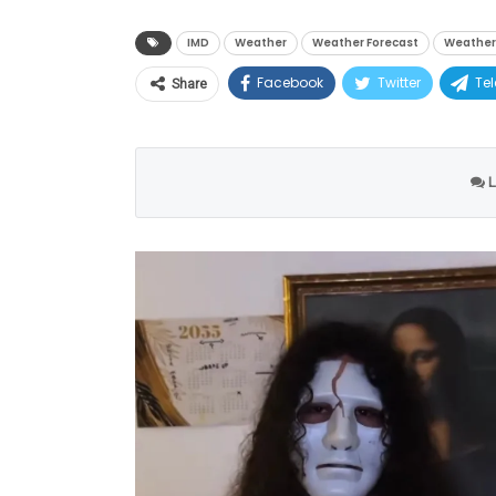
IMD
Weather
Weather Forecast
Weather
Facebook
Twitter
Te
Share
L