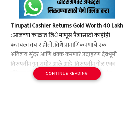
अजित पवार:
“ते ठीक आहे. पण सुपे गटातून मी माळी समाजातील
Tirupati Cashier Returns Gold Worth 40 Lakh
उमेदवाराला जिल्हा परिषदेचे तिकीट दिले. ती जागा
:
आजच्या काळात जिथे माणूस पैशासाठी काहीही
इतर मागासवर्गीय प्रवर्गासाठी आरक्षित होती आणि
करायला तयार होतो, तिथे प्रामाणिकपणाचे एक
तरीही मी त्यांनाच संधी दिली. इतर कोणीही असे केले
अतिशय सुंदर आणि थक्क करणारे उदाहरण देवभूमी
नाही. इतर पक्षांनी ती जागा दुसऱ्यांनाच दिली.”
तिरुपतीमधून समोर आले आहे. तिरुपतीमधील एका
हॉटेलमध्ये मुक्कामास आलेल्या कुटुंबाने घाईघाईत
CONTINUE READING
चक्क ४० लाख रुपये किमतीचे सोन्याचे दागिने
असलेली बॅग खोलीतच विसरली. मात्र, त्या हॉटेलमध्ये
कार्यरत असलेल्या ‘शशी’ नावाच्या महिला कॅशियरने
प्रचंड प्रामाणिकपणा दाखवत ही ४० लाखांची सोन्याची
बॅग पोलिसांच्या उपस्थितीत मूळ मालकाकडे सुपूर्द केली
आहे.