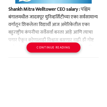
विमानाच्या भीषण अपघातात राष्ट्रवादी काँग्रेस पक्षाचे
प्रमुख अजित पवार यांचे बुधवारी सकाळी निधन झाले.
Shankh Mitra Welltower CEO salary :
पश्चिम
In the presence of Tirupati
66 वर्षीय अजित पवार हे ज्येष्ठ नेते आणि राष्ट्रवादी
बंगालमधील जादवपूर युनिव्हर्सिटीच्या एका सर्वसामान्य
District SP L Subbarayudu, the
काँग्रेसचे संस्थापक शरद पवार यांचे पुतणे होते. तसेच
वर्गातून शिकलेला विद्यार्थी आज अमेरिकेतील एका
gold jewellery was formally
खासदार सुप्रिया सुळे यांचे ते चुलत बंधू होते.
बहुराष्ट्रीय कंपनीचा सर्वेसर्वा बनला आहे आणि त्याचा
handed over to family by cashier
पगार ऐकून कोणालाही विश्वास बसणार नाही. ही गोष्ट
Shashi.
अजित पवार हे महाराष्ट्राचे सर्वाधिक काळ
आहे शंख मित्रा यांची, ज्यांनी आपल्या मेहनतीने आणि
CONTINUE READING
उपमुख्यमंत्रीपद भूषवणारे नेते होते. त्यांनी वेगवेगळ्या
बुद्धिमत्तेने जगभरातील कॉर्पोरेट क्षेत्रात भारताचे नाव
Appreciating her honesty, SP
सरकारांमध्ये सहा वेळा उपमुख्यमंत्री म्हणून काम केले.
उंचावले आहे.
felicitated Shashi…
पृथ्वीराज चव्हाण, देवेंद्र फडणवीस, उद्धव ठाकरे आणि
pic.twitter.com/Cbm4UFTaiZ
एकनाथ शिंदे यांच्या मंत्रिमंडळात त्यांनी उपमुख्यमंत्री
कोण आहेत शंख मित्रा?
म्हणून जबाबदारी सांभाळली होती.
— News Arena India
(@NewsArenaIndia)
June 26,
‘वाचा मराठी’चे व्हॉट्सॲप चॅनेल येथे फॉलो करा!
2026
‘वाचा मराठी’चा व्हॉट्सअप ग्रुप जॉईन करण्यासाठी येथे