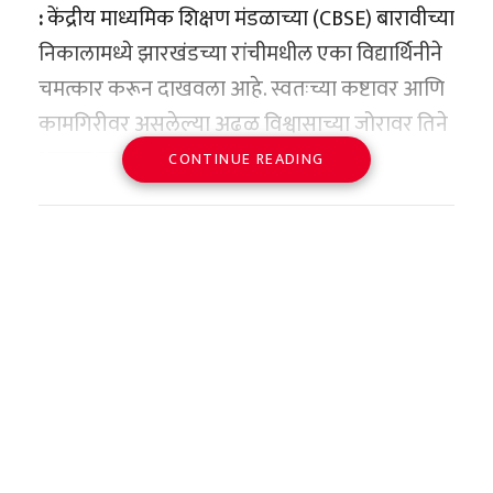
आणि हायवेजला बसला आहे. धावपट्ट्यांवर मोठ्या भेगा
:
केंद्रीय माध्यमिक शिक्षण मंडळाच्या (CBSE) बारावीच्या
पडल्या असून विमानतळाच्या इमारतींचे छत
निकालामध्ये झारखंडच्या रांचीमधील एका विद्यार्थिनीने
कोसळल्यामुळे हवाई वाहतूक तात्काळ थांबवावी
चमत्कार करून दाखवला आहे. स्वतःच्या कष्टावर आणि
कामावरून घरी परतताना
लागली आहे. यामुळे आंतरराष्ट्रीय पातळीवरून येणारी
कामगिरीवर असलेल्या अढळ विश्वासाच्या जोरावर तिने
काळाचा घाला
तातडीची वैद्यकीय आणि बचाव पथकांची मदत
अशक्य वाटणारी गोष्ट शक्य करून दाखवली.
CONTINUE READING
पोहोचण्यात अडथळे निर्माण होत आहेत. रस्ते
निकालानंतर मिळालेल्या गुणांवर समाधान न मानता,
मृत्यूमुखी पडलेला २२ वर्षीय तरुण मयांक लोहार हा
दुभंगल्यामुळे मुख्य शहरांचा संपर्क तुटला असून, दुर्गम
पुनर्मूल्यांकनाचा (Re-evaluation) धाडसी निर्णय
विरारचा रहिवासी होता. तो अंधेरीतील एका खाजगी
भागात नेमकी किती हानी झाली आहे, याचा अंदाज घेणे
घेणाऱ्या अवनी केजरीवाल हिने तब्बल २४ अतिरिक्त गुण
कंपनीत सेल्समन म्हणून काम करत होता. नेहमीप्रमाणे
कठीण झाले आहे.
मिळवत ५०० पैकी ५०० गुणांसह देशात अव्वल येण्याचा
आपले काम संपवून तो रात्री घराकडे जाण्यासाठी
बहुमान मिळवला आहे. तिच्या या ऐतिहासिक
निघाला होता. घरी त्याचे आई-वडील, एक बहीण आणि
कामगिरीमुळे केवळ तिचे कुटुंबच नाही, तर संपूर्ण
तीन भाऊ त्याची वाट पाहत होते. मयांक अंधेरी स्टेशनवर
झारखंड राज्य आणि तिची शाळा अभिमानाने आनंदून
आला आणि त्याने चर्चगेट-नालासोपारा फास्ट लोकल
गेले आहे.
(ट्रेन नंबर ९०६६३) चा फर्स्ट क्लासचा डबा गाठला. हा
डबा त्याच्यासाठी मृत्यूचा सापळा ठरेल, अशी पुसटशी