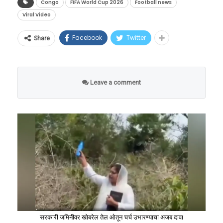
Congo
FIFA World Cup 2026
Football news
Viral Video
५२ वर्षांच्या प्रदीर्घ प्रतीक्षेनंतर कॉंगोचा संघ FIFA
World Cup 2026 च्या मुख्य स्पर्धेत परतला आहे.
Facebook
Twitter
Share
संपूर्ण देशात उत्सवाचे वातावरण असताना,
तुम्ही किती पैसे काढू शकता?
उझबेकिस्तान आणि पोर्तुगालविरुद्धच्या सामन्यात
सर्वांच्या नजरा मैदानातील खेळाडूंपेक्षा प्रेक्षक गॅलरीत
Leave a comment
या नव्या सुविधेचा लाभ घेताना कर्मचाऱ्यांना काही
उभ्या असणाऱ्या या ‘जिवंत पुतळ्यावर’ खिळल्या आहेत.
आर्थिक नियमांचे पालन करावे लागणार आहे.
पण मबोलाडिंगा असे का करतो? ९० मिनिटे एकाच
७५% पर्यंत तात्काळ उचल:
कर्मचारी आपल्या
स्थितीत उभे राहण्यामागे नक्की कोणते गुपित दडले
एकूण पात्र पीएफ शिलकी पैकी ७५
आहे? हा इतिहास समजून घेण्यासाठी आपल्याला
टक्क्यांपर्यंतची रक्कम UPI किंवा एटीएमच्या
कॉंगोच्या भूतकाळात डोकावावे लागेल.
माध्यमातून थेट बँक खात्यात ट्रान्सफर करू
शकतील.
२५% लॉक-इन कालावधी:
पीएफ हा मुळात
सरकारी जमिनीवर खोबरेल तेल ओतून चर्च उभारण्याचा अजब दावा