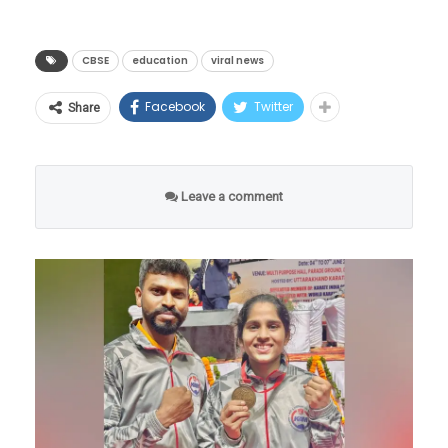
रांची येथील ‘दिल्ली पब्लिक स्कूल’ (DPS – SAIL
शंकाही त्याच्या मनात नसेल.
Township, Dhurwa) ची कॉमर्स शाखेची विद्यार्थिनी
असलेल्या अवनीने जेव्हा १३ मे रोजी जाहीर झालेला
CBSE
education
viral news
त्या रात्री मुंबईत मुसळधार पाऊस सुरू होता. वेगवान
सीबीएसई बारावीचा निकाल पाहिला, तेव्हा तिला ९५.२
लोकल धावत असताना पावसाचे पाणी थेट फर्स्ट
Facebook
Twitter
Share
स्थानिक प्रशासनाने दिलेल्या प्राथमिक अंदाजानुसार,
टक्के गुण मिळाले होते. कोणत्याही सर्वसामान्य
क्लासच्या डब्यात आत येत होते. यामुळे मयांकने डब्यात
ढिगाऱ्यांखाली अद्याप हजारो लोक अडकलेले असण्याची
विद्यार्थ्यासाठी आणि कुटुंबासाठी ९५ टक्क्यांहून अधिक
आधीपासूनच प्रवास करणाऱ्या एका सहप्रवाशाला
शक्यता आहे. आपत्कालीन बचाव यंत्रणा, लष्कर आणि
गुण मिळणे ही अत्यंत आनंदाची आणि समाधानाची बाब
दरवाजा बंद करण्यास सांगितले. हीच साधी आणि
Leave a comment
स्थानिक स्वयंसेवक युद्धपातळीवर रेस्क्यू ऑपरेशन
असते. अवनीच्या घरातही आनंदाचे वातावरण होते, परंतु
सामान्य गोष्ट त्या आरोपीच्या एवढी जिव्हारी लागली की,
राबवत आहेत. मात्र, वीजपुरवठा खंडित झाल्यामुळे आणि
अवनीचे मन या गुणांवर समाधानी नव्हते. वर्षभर घेतलेली
त्यांच्यात जोरदार वाद सुरू झाला. वाद इतका टोकाला
इंटरनेट सेवा ठप्प झाल्यामुळे मदतकार्यात मोठे अडथळे
मेहनत आणि पेपरमध्ये लिहिलेली अचूक उत्तरे यावर
गेला की, त्या नराधमाने आपल्याजवळील धारदार शस्त्र
येत आहेत.
तिचा प्रचंड विश्वास होता. आपल्या गुणांची कुठेतरी
काढले आणि थेट मयांकच्या पोटात भोसकले. मयांक
पुनर्रचना होणे गरजेचे आहे, या विचाराने तिने
रक्ताच्या थारोळ्यात कोसळला, डब्यातील इतर प्रवासी
तज्ज्ञांचे विश्लेषण आणि
उत्तरपत्रिकांच्या फेरतपासणीसाठी अर्ज करण्याचा मोठा
भयभीत झाले आणि आरोपीने बोरीवली स्टेशन येताच
भविष्यातील धोके
निर्णय घेतला.
तिथून पळ काढला.
भौगोलिक तज्ज्ञांच्या मते, कॅरिबियन प्लेट आणि दक्षिण