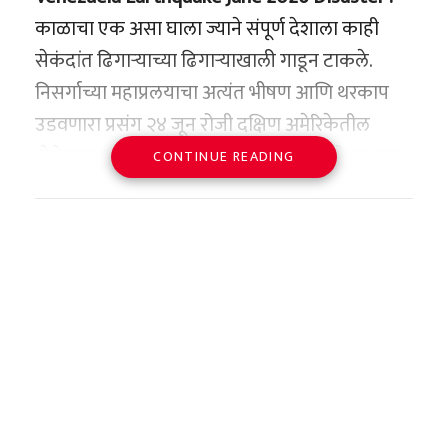
बिझनेस स्कूलमधून अप्लाइड व्हॅल्यू इन्व्हेस्टिंगमध्ये
काळाचा एक असा घाला ज्याने संपूर्ण देशाला काही
MBA पूर्ण केले.
सेकंदांत ढिगाऱ्याच्या ढिगाऱ्याखाली गाडून टाकले.
OP : This gentleman was about
त्यांच्या करिअरची सुरुवात साध्या पद्धतीने झाली. त्यांनी
निसर्गाच्या महाप्रलयाचा अत्यंत भीषण आणि थरकाप
to take a bribe of Rs 2000 but
आपल्या व्यावसायिक कारकिर्दीची सुरुवात
उडवणारा प्रसंग २४ जून रोजी दक्षिण अमेरिकेतील
when I provided complete video
PricewaterhouseCoopers येथून केली, त्यानंतर ते
व्हेनेझुएला या देशात ओढवला आहे. एकापाठोपाठ एक
proof, he started releasing me,
CONTINUE READING
इन्व्हेस्टमेंट मॅनेजमेंट क्षेत्रात वळले. त्यानंतरच्या काळात
आलेल्या दोन अत्यंत शक्तिशाली भूकंपांनी संपूर्ण देशाला
even though I had my passport,
त्यांनी फिडेलिटी इन्व्हेस्टमेंट्स, सिटाडेल इन्व्हेस्टमेंट ग्रुप
एका रात्रीत उद्ध्वस्त करून सोडले असून, यामध्ये तब्बल
visa and duty free bill.
आणि मिलेनियम पार्टनर्स यांसारख्या मोठ्या कंपन्यांमध्ये
१ लाख लोकांचा मृत्यू झाल्याची भीती वर्तवण्यात येत
काम केले, जिथे त्यांनी रिअल इस्टेट सिक्युरिटीज आणि
आहे. या भीषण नैसर्गिक आपत्तीत शेकडो गगनचुंबी
Dhundrawdi check post Mumbai
पोर्टफोलिओ व्यवस्थापनावर लक्ष केंद्रित केले.
इमारती पत्त्यांसारख्या कोलमडून पडल्या असून,
pic.twitter.com/GDglCZEbXY
आंतरराष्ट्रीय विमानतळ आणि पायाभूत सुविधांचे
खऱ्या अर्थाने त्यांच्या कारकिर्दीला कलाटणी मिळाली ती
— copwatchbharat
अतोनात नुकसान झाले आहे. या घटनेचे समोर आलेले
वेलटॉवरमध्ये प्रवेश केल्यानंतर. २०१६ मध्ये ते
(@copwatchbharat)
June 25,
व्हिडिओ पाहून संपूर्ण जग सुन्न झाले आहे.
वेलटॉवरमध्ये फायनान्स आणि इन्व्हेस्टमेंट्सचे सीनियर
2026