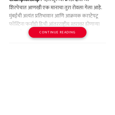
सर्वांनाच आश्चर्याचा धक्का दिला. अवनीच्या एकूण
शिरपेचात आणखी एक मानाचा तुरा रोवला गेला आहे.
‘वाचा मराठी’चा व्हॉट्सअप ग्रुप जॉईन करण्यासाठी येथे
गुणात तब्बल २४ गुणांची घसघशीत वाढ झाली होती. या
रात्री १०:०५ वाजता:
चर्चगेट स्टेशनवरून
मुंबईची अत्यंत प्रतिभावान आणि आक्रमक कराटेपटू
क्लिक करा
सुधारित निकालामुळे तिचा एकूण स्कोअर ९५.२
नालासोपारा फास्ट लोकल ट्रेन क्रमांक ९०६६३
फॉस्टिना फर्नांडो हिची आंतरराष्ट्रीय स्तरावर होणाऱ्या
टक्क्यांवरून थेट १०० टक्के म्हणजेच ५०० पैकी ५००
आपल्या नियोजित वेळेत सुटली.
आगामी १० व्या दक्षिण आशियाई कराटे
CONTINUE READING
असा झाला.
रात्री १०:४२ वाजता:
लोकल अंधेरी स्टेशनवर
चॅम्पियनशिपसाठी भारतीय संघात अधिकृत निवड झाली
पोहोचली. याच ठिकाणी मयांक लोहार याने फर्स्ट
तिने कॉमर्स शाखेच्या पाचही मुख्य विषयांमध्ये १०० पैकी
आहे. ‘कराटे इंडिया ऑर्गनायझेशन’ आणि ‘ए.जे.के.ए.
क्लास डब्यात प्रवेश केला. आरोपी आधीपासूनच
१०० गुण मिळवून एक नवा विक्रम प्रस्थापित केला. यात
इंटरनॅशनल इंडिया’च्या संयुक्त विद्यमाने घेण्यात
त्याच डब्यातून प्रवास करत होता.
इंग्लिश कोअर, अकाउंटन्सी, बिझनेस स्टडीज,
आलेल्या कठोर निवड चाचणीत उत्कृष्ट कामगिरीचे
अंधेरी ते बोरीवली दरम्यान:
पाऊस वेगाने येत
इकॉनॉमिक्स आणि अप्लाइड मॅथेमॅटिक्स या कठीण
प्रदर्शन करत फॉस्टिनाने राष्ट्रीय संघात आपले स्थान
असल्यामुळे मयांक आणि आरोपीमध्ये दरवाजा बंद
समजल्या जाणाऱ्या विषयांचा समावेश आहे. इतकेच नव्हे
निश्चित केले आहे.
करण्यावरून वाद सुरू झाला. शाब्दिक चकमकीचे
तर, तिने आपल्या अतिरिक्त विषय असलेल्या
बांग्लादेश कराटे फेडरेशनच्या यजमानपदाखाली ही
रूपांतर हाणामारीत झाले आणि आरोपीने
ग्राफिक्समध्येही ९९ गुण मिळवून आपली अष्टपैलू प्रतिभा
प्रतिष्ठेची आंतरराष्ट्रीय स्पर्धा १५ ते १९ जुलै दरम्यान ढाका
मयांकच्या पोटात गंभीर वार केले. मयांक गंभीर
सिद्ध केली.
येथील आंतरराष्ट्रीय क्रीडा संकुलात पार पडणार आहे. या
जखमी होऊन डब्यातच कोसळला.