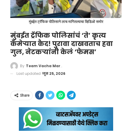
मुंबईत ट्रॅफिक पोलिसाने लाच मागितल्याचा व्हिडिओ समोर
मुंबईत ट्रॅफिक पोलिसांचं ‘ते’ कृत्य
हेही वाचा –
वैभव सूर्यवंशीला टीम इंडियापासून का
कॅमेऱ्यात कैद! पुरावा दाखवताच हवा
राहावं लागणार वेगळं? कारण थक्क करणारं!
गुल, नेटकऱ्यांनी केलं ‘फेमस’
महिला कॅशियरने जपली माणुसकी
By
Team Vacha Marathi
Last updated
जून 25, 2026
भरत यांनी पोलिसांना माहिती देण्यापूर्वीच, हॉटेलची
किती आहे शंख मित्रा यांचा पगार?
महिला कॅशियर शशी हिला खोलीची स्वच्छता करताना
आकडा वाचूनच डोळे विस्फारतील. शंख मित्रा यांना ८२१
ती बॅग सापडली होती. बॅग उघडून पाहताच त्यात ४०
Share
दशलक्ष डॉलर्स म्हणजे जवळपास ७,०६१ कोटी रुपयांचे
लाख रुपयांचे मौल्यवान सोन्याचे दागिने असल्याचे
वेतन पॅकेज मिळाले आहे. या यादीत ते टेस्लाचे प्रमुख
तिच्या निदर्शनास आले. एवढी मोठी रक्कम आणि सोने
इलॉन मस्क यांच्यानंतर दुसऱ्या स्थानावर आहेत, ज्यांचे
समोर असूनही शशी यांचे मन विचलित झाले नाही. त्यांनी