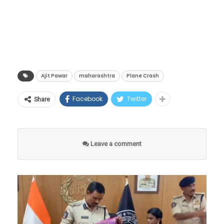
सकाळी 8.37 वाजता त्यांचा आणि अजित पवार यांचा
सुमारे एक मिनिटांचा फोन संवाद झाला होता. त्यानंतर
अवघ्या आठ मिनिटांत, म्हणजेच सकाळी 8.45 वाजता
विमानाचा अपघात झाला. “अजितदादांनी आपल्या
शेवटच्या क्षणांपर्यंत सर्व समाजघटकांना सोबत घेऊन
Ajit Pawar
maharashtra
Plane Crash
जाण्याची भूमिका कायम ठेवली होती, हे लोकांना कळावे
Facebook
Twitter
Share
म्हणून ही ध्वनिमुद्रिका जाहीर करण्याचा निर्णय घेतला,”
असे श्रीजित पवार यांनी स्पष्ट केले.
Leave a comment