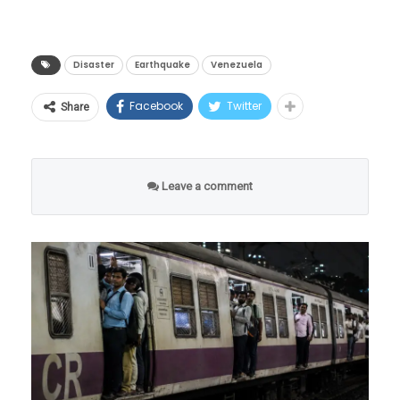
व्हाईस प्रेसिडेंट म्हणून रुजू झाले. त्यानंतर त्यांनी हेड
यू.एस. जिओलॉजिकल सर्व्हेच्या (USGS)
ऑफ इन्व्हेस्टमेंट्स, चीफ ऑपरेटिंग ऑफिसर आणि
अहवालानुसार, व्हेनेझुएलाच्या वेळेनुसार रात्रीच्या
चीफ इन्व्हेस्टमेंट ऑफिसर अशा विविध जबाबदाऱ्या
सुमारास भूकंपाचा पहिला धक्का बसला, ज्याची तीव्रता
Disaster
Earthquake
Venezuela
सर्व कागदपत्रे कायदेशीर आणि योग्य असतानाही, या
सांभाळल्या, आणि अखेर ऑक्टोबर २०२० मध्ये त्यांची
७.१ रिश्टर स्केल इतकी मोजली गेली. पण धक्कादायक
Facebook
Twitter
ट्रॅफिक पोलीस कर्मचाऱ्याने प्रवाशाकडे २,००० रुपयांची
Share
मुख्य कार्यकारी अधिकारी म्हणून नियुक्ती झाली.
बाब म्हणजे, या पहिल्या धक्क्यातून नागरिक सावरत
लाच मागितली, असे या व्हिडिओत प्रवाशाने सांगितले.
नाहीत तोच, अवघ्या एक मिनिटाच्या आत दुसरा आणि
केवळ चार वर्षांच्या आत, एका सामान्य पदावरून
प्रवाशाने तात्काळ आपला मोबाईल काढून या संपूर्ण
त्याहूनही अधिक तीव्रतेचा ७.५ रिश्टर स्केलचा भूकंप
Leave a comment
सर्वोच्च पदापर्यंतचा हा प्रवास त्यांच्या नेतृत्वक्षमतेची
संभाषणाचे आणि लाचखोरीचे व्हिडिओ रेकॉर्डिंग सुरू
धडकला. या जुळ्या भूकंपांनी देशाची राजधानी
आणि व्यावसायिक कौशल्याची साक्ष देतो.
केले.
कराकससह अनेक राज्यांना अक्षरशः मुळापासून हलवून
निकेश अरोरा यांचाही या यादीत समावेश
सोडले.
व्हिडिओ पुरावा पाहताच
घाबरला पोलीस
शंख मित्रा एकटेच नाहीत. या प्रतिष्ठित यादीत आणखी
एका भारतीय वंशाच्या अधिकाऱ्याने आपले स्थान निर्माण
व्हायरल होत असलेल्या पोस्टमध्ये प्रवाशाने लिहिले आहे
केले आहे. पालो आल्टो नेटवर्क्सचे CEO निकेश अरोरा हे
की, “हा गृहस्थ माझ्याकडून २,००० रुपयांची लाच
या यादीत आठव्या क्रमांकावर आहेत, ज्यांचे एकूण वेतन