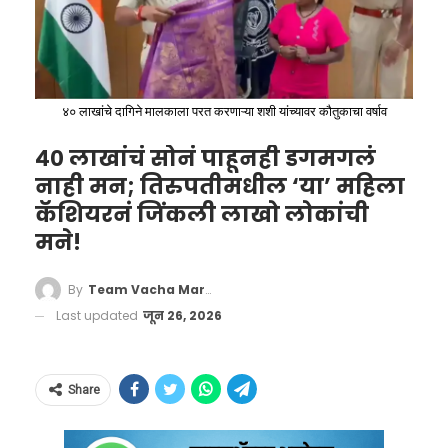
४० लाखांचे दागिने मालकाला परत करणाऱ्या शशी यांच्यावर कौतुकाचा वर्षाव
शेवटच्या फोन संभाषणाचा
४० लाखांचं सोनं पाहूनही डगमगलं
मजकूर
नाही मन; तिरुपतीमधील ‘या’ महिला
अजित पवार:
कॅशियरनं जिंकली लाखो लोकांची
मने!
“बाबा, मी अनेक वर्षे माळी समाजातील व्यक्तीला जिल्हा
बँकेचे अध्यक्षपद दिले आहे. तुला सगळ्या गोष्टी माहिती
By
Team Vacha Marathi
नसतील. आम्ही जात-पात, धर्म न पाहता सर्वांना सोबत
Last updated
जून 26, 2026
घेऊन पुढे जातो.”
श्रीजित पवार:
Share
“दादा, मला जे वाटले ते मी तुम्हाला स्पष्टपणे सांगितले.”