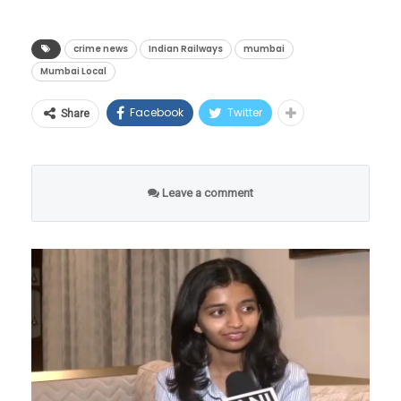
जाणवले. मोठमोठ्या इमारती डावीकडून उजवीकडे डोलू
संतापाचे वातावरण निर्माण केले आहे.
500 मध्ये येत नाही.
परंतु, हे प्रकरण इथेच थांबले नाही. रेकॉर्डिंग होत
लागल्या आणि काही क्षणातच सिमेंट-काँक्रीटच्या भिंती
हा केवळ दोन प्रवाशांमधील किरकोळ वाद नव्हता, तर
असल्याचे पाहून संबंधित ट्रॅफिक पोलिसाने प्रवाशाला
crime news
Indian Railways
mumbai
भारतीयांसाठी अभिमानाचा क्षण
कोसळू लागल्या.
Mumbai Local
धावत्या ट्रेनमध्ये सहप्रवाशाच्या हातात थेट धारदार शस्त्र
धमकावण्यास सुरुवात केली आणि मोबाईलमधील
शंख मित्रा आणि निकेश अरोरा यांची ही यशोगाथा हे
असणे आणि अत्यंत क्रूरपणे एका तरुणाचा जीव घेणे, हे
व्हिडिओ डिलीट कर, अन्यथा गंभीर परिणाम होतील
Facebook
Twitter
Share
सिद्ध करते की भारतीय शिक्षण व्यवस्थेतून घडलेले
मुंबई रेल्वेच्या सुरक्षेचे वाभाडे काढणारे आहे. अंधेरी ते
अशी धमकी दिली. प्रवाशाने पोलिसाच्या या धमकीला न
विद्यार्थी जागतिक स्तरावर सर्वोच्च स्थान मिळवण्यास
बोरीवली या प्रवासादरम्यान झालेल्या या थरारक
जुमानता तो व्हिडिओ सोशल मीडियावर अपलोड केला.
#Venezuela
में आए भूकंप से
सक्षम आहेत. जादवपूर युनिव्हर्सिटी आणि बनारस हिंदू
हत्याकांडाने मुंबई लोकलच्या प्रवाशांमध्ये सुरक्षेबाबत
Leave a comment
एयरपोर्ट पर पैनिक और तबाही का मंजर
सोशल मीडियावर संतापाची
विद्यापीठ यांसारख्या भारतीय संस्थांमधून शिक्षण
मोठे प्रश्नचिन्ह उभे केले आहे.
pic.twitter.com/VfpgQ3qeMh
घेतलेल्या या व्यक्तींनी अमेरिकेतील कॉर्पोरेट जगतात
लाट
; कारवाईची मागणी
स्वतःचे स्थान निर्माण केले आहे, हे भारतातील आजच्या
— Madhurendra kumar मधुरेन्द्र
हा व्हिडिओ ट्विटर (X) आणि फेसबुकवर वाऱ्यासारखा
तरुण पिढीसाठी एक मोठी प्रेरणा आहे.
कुमार (@Madhurendra13)
June 25,
व्हायरल झाला असून, काही तासांतच याला हजारो व्ह्यूज
2026
जगातील सर्वात मोठ्या कंपन्यांचे नेतृत्व करणाऱ्या या
आणि शेअर्स मिळाले आहेत. नेटकऱ्यांनी मुंबई
भारतीय वंशाच्या अधिकाऱ्यांची कहाणी हे दर्शवते की
पोलिसांच्या अधिकृत हँडलला टॅग करून या भ्रष्ट