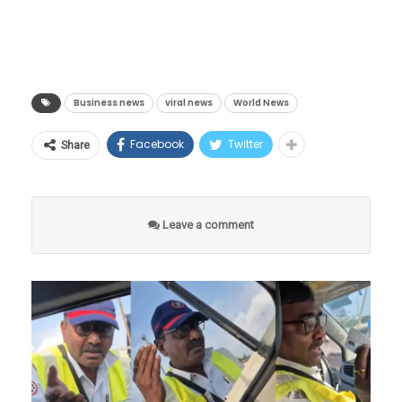
क्लिक करा
वाचा मराठी’चा व्हॉट्सअप ग्रुप-3 जॉईन करण्यासाठी येथे
“आम्ही जेव्हा तिरुपतीवरून थेट कर्नाटकची राजधानी
क्लिक करा!
बंगळुरूला पोहोचलो, तेव्हा अचानक आम्हाला जाणीव
Business news
viral news
World News
झाली की सोन्याची मुख्य बॅग तर हॉटेलमध्येच सुटली
‘वाचा मराठी’चा व्हॉट्सअप ग्रुप-2 जॉईन करण्यासाठी येथे
Facebook
Twitter
शंख मित्रा हे अमेरिकेतील वेलटॉवर या रिअल इस्टेट
Share
आहे. हे समजताच आमचे हात-पाय गळाले आणि संपूर्ण
क्लिक करा
इन्व्हेस्टमेंट ट्रस्ट कंपनीचे मुख्य कार्यकारी अधिकारी
कुटुंबाच्या काळजाचा ठोका चुकला. आम्ही तातडीने
म्हणजे CEO आहेत. ही कंपनी वृद्धांसाठीच्या निवासी
तिरुपती पोलिसांशी संपर्क साधून या घटनेची माहिती
Leave a comment
सुविधा आणि आरोग्यसेवा क्षेत्रावर केंद्रित आहे.
दिली,” असे भरत यांनी सांगितले.
अलीकडेच वॉल स्ट्रीट जर्नलने प्रसिद्ध केलेल्या जगातील
सर्वाधिक पगार घेणाऱ्या CEO च्या यादीत त्यांचे नाव
दुसऱ्या क्रमांकावर झळकले, आणि यामुळे संपूर्ण
भारतीय समुदायात आनंदाची आणि अभिमानाची लाट
उसळली.