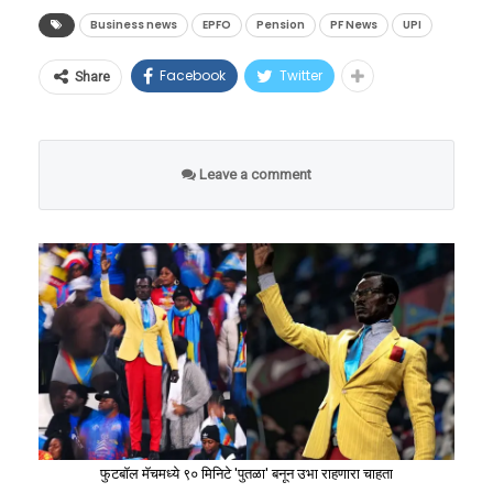
आहे.
फर्स्ट क्लासचे तिकीट किंवा पास महाग असतो, प्रवासी
झाली आहे. नॅशनल पेमेंट्स कॉर्पोरेशन ऑफ इंडिया
Business news
EPFO
Pension
PF News
UPI
शांतता आणि सुरक्षेसाठी जादा पैसे मोजतात. परंतु,
(NPCI) च्या सहकार्याने ही प्रणाली विकसित करण्यात
पुनर्मूल्यांकनानंतर
Facebook
Twitter
Share
विषयाचे नाव
रात्रीच्या वेळी या डब्यांमध्ये कोणतीही सुरक्षा नसते का,
आली आहे.
देशातील ७ कोटींपेक्षा जास्त संघटित
मिळालेले गुण
असा संतप्त सवाल आता प्रवासी विचारत आहेत. धावत्या
क्षेत्रातील कर्मचाऱ्यांना या सुविधेचा थेट फायदा होणार
इंग्लिश कोअर (English
ट्रेनमध्ये आरोपी धारदार शस्त्र घेऊन कसा फिरत होता?
आहे.
१०० / १००
Leave a comment
Core)
मेटल डिटेक्टर आणि स्टेशनवरील सुरक्षा यंत्रणा फक्त
नावालाच आहेत का?
सात देशांचे आव्हान आणि पदकाची
अकाउंटन्सी
१०० / १००
आशा
(Accountancy)
बोरीवली गव्हर्नमेंट रेल्वे पोलीस (GRP) यांनी या प्रकरणी
या स्पर्धेत संपूर्ण दक्षिण आशियातील तगडे आव्हान
खुनाचा गुन्हा दाखल केला आहे. रेल्वे स्थानकांवरील
बिझनेस स्टडीज
१०० / १००
असणार आहे. पाकिस्तान, श्रीलंका आणि यजमान
सीसीटीव्ही (CCTV) फुटेज तपासले जात असून,
(Business Studies)
बांग्लादेश या देशांचे खेळाडू कराटेमध्ये अत्यंत आक्रमक
आरोपीचा माग काढण्यासाठी पोलिसांची अनेक पथके
अर्थशास्त्र (Economics)
१०० / १००
मानले जातात. अशा परिस्थितीत फॉस्टिना फर्नांडो हिच्या
तैनात करण्यात आली आहेत. घटना घडली त्या डब्यात
खांद्यावर भारतीय तिरंगा उंचावण्याची मोठी जबाबदारी
उपस्थित असलेल्या इतर प्रवाशांचे जबाब नोंदवण्याचे
अप्लाइड मॅथेमॅटिक्स
फुटबॉल मॅचमध्ये ९० मिनिटे 'पुतळा' बनून उभा राहणारा चाहता
१०० / १००