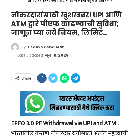
ता पीएफचे (PF) पैसे थेट UPI आणि ATM मधून काढता येणार
रात्री ११:१२ वाजता:
मयांकला अत्यंत
नोकरदारांसाठी खुशखबर! UPI आणि
काळजीपूर्वक डब्यातून बाहेर काढण्यात आले
खडतर प्रवास आणि प्रशिक्षकांचे
ATM द्वारे पीएफ काढण्याची सुविधा;
आणि तात्काळ उपचारासाठी हलवण्यात आले.
जाणून घ्या नवे नियम, लिमिट..
मोलाचे मार्गदर्शन
रात्री ११:२२ वाजता:
मयांकला बोरीवली
स्टेशनवरील आणीबाणीच्या वैद्यकीय कक्षात
आंतरराष्ट्रीय स्तरावर देशाचे प्रतिनिधित्व करण्याचे स्वप्न
By
Team Vacha Marathi
(Emergency Medical Room – EMR) आणले
उराशी बाळगून फॉस्टिनाने गेली अनेक वर्षे मॅटवर घाम
Last updated
जून 18, 2026
गेले, जिथे डॉक्टरांनी त्याची प्राथमिक तपासणी
गाळला आहे. तिच्या या यशामागे तिची कठोर मेहनत,
याशिवाय तिने आजच्या तरुण पिढीला सोशल
केली.
सातत्य आणि तिच्या पाठीशी खंबीरपणे उभे राहिलेले
Share
मीडियाच्या वापराबाबत एक मोलाचा सल्ला दिला आहे.
रात्री ११:२२ ते ११:४२ वाजता:
मयांकची प्रकृती
तिचे मार्गदर्शक यांचे मोठे योगदान आहे. ए.जे.के.ए.
सोशल मीडियाचा वापर पूर्णपणे बंद न करता, तो अत्यंत
अत्यंत चिंताजनक असल्याने रेल्वे अधिकारी आणि
इंटरनॅशनल इंडियाचे राष्ट्रीय प्रतिनिधी आणि महाराष्ट्र
जबाबदारीने आणि मर्यादित स्वरूपात केला पाहिजे,
पोलिसांनी त्याला मोठ्या रुग्णालयात
राज्याचे अधिकृत कोच योगेश कांबळी तसेच नामवंत
जेणेकरून आपल्या शैक्षणिक उद्दिष्टांमध्ये कोणताही
हलवण्यासाठी वेगाने हालचाली सुरू केल्या.
प्रशिक्षक लालचंद यादव यांचे तिला दर्जेदार मार्गदर्शन
EPFO 3.0 PF Withdrawal via UPI and ATM :
अडथळा येणार नाही, असे अवनीने आवर्जून सांगितले.
रात्री ११:४२ वाजता:
ईएमआर डॉक्टरांच्या
लाभले आहे.
भारतातील करोडो नोकरदार वर्गासाठी अत्यंत महत्त्वाची
तिने आपल्या या यशाचे श्रेय तिचे आई-वडील, शिक्षक
सल्ल्यानुसार, मयांकला (MH-02-CE-9996) या