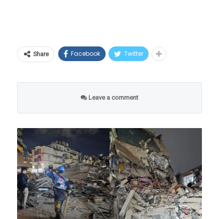
पोलिसाने धमकी दिल्याचा दावाही या पोस्टमध्ये
राहणे ही खूप मोठी गोष्ट आहे. पोलीस अधीक्षक एल.
करण्यात आला आहे. हा व्हिडिओ समोर आल्यानंतर
पगाराचे गणित: रोख रक्कम नाही, तर शेअर्सच शेअर्स
सुब्बारायडू यांनी शशी यांच्या या प्रामाणिकपणाला
मुंबई पोलीस दलात एकच खळबळ उडाली असून
ही रक्कम ऐकून वाटेल की मित्रा यांच्या बँक खात्यात
कडक सॅल्युट ठोकला. त्यांनी शशी यांना सन्मानपूर्वक
नेटकऱ्यांकडून तीव्र संताप व्यक्त केला जात आहे.
Facebook
Twitter
रोख रक्कम जमा झाली असेल, पण वास्तव वेगळे आहे.
शाल परिधान केली आणि “असे प्रामाणिक कर्मचारी हे
Share
त्यांच्या एकूण पॅकेजपैकी जवळपास ९९ टक्के रक्कम
समाजासाठी आदर्श आहेत,” अशा शब्दांत गौरव केला.
स्टॉक ग्रँट्सच्या स्वरूपात आहे, ज्यामध्ये ऑक्टोबर
या घटनेचा व्हिडिओ आणि फोटो सध्या सोशल
Leave a comment
महिन्यात देण्यात आलेल्या ७८९ दशलक्ष डॉलर्स
मीडियावर तुफान व्हायरल होत असून, संपूर्ण देशातून
मूल्याच्या शेअर्सचा समावेश आहे.
महिला कॅशियर शशी यांच्यावर कौतुकाचा आणि
अभिनंदनाचा वर्षाव होत आहे.
मात्र हे शेअर्स लगेच विकता येणार नाहीत. या शेअर्सना
दीर्घकालीन कामगिरीच्या अटी जोडलेल्या आहेत. निम्मे
‘वाचा मराठी’चा व्हॉट्सअप ग्रुप जॉईन करण्यासाठी येथे
शेअर्स २०३१ मध्ये तेव्हाच मिळतील जेव्हा मित्रा
क्लिक करा
कंपनीतच कार्यरत राहतील, तर उर्वरित शेअर्स
नेमकं काय घडलं
? ‘ऑन-
मिळण्यासाठी वेलटॉवरचे बाजारमूल्य पाच वर्षांत ४५