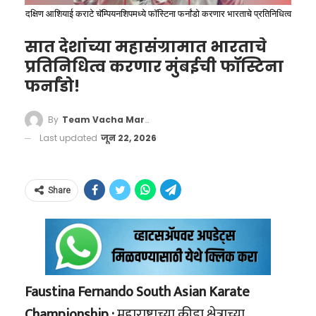
मिनिटा-मिनिटाचा थरारक
अमेरिकन प्लेट यांच्यातील अंतर्गत हालचालींमुळे हा
दक्षिण आशियाई कराटे चॅम्पियनशिपमध्ये फॉस्टिना फर्नांडो करणार भारताचे प्रतिनिधित्व
घटनाक्रम (The Crime
भूकंप झाला आहे. एका मिनिटाच्या अंतराने दोन मोठे
सात देशांच्या महासंग्रामात भारताचे
Timeline)
धक्के बसणे अत्यंत दुर्मिळ आणि भयानक मानले जाते,
प्रतिनिधित्व करणार मुंबईची फॉस्टिना
कारण पहिल्या धक्क्याने कमकुवत झालेल्या इमारती
फर्नांडो!
रेल्वे पोलिसांनी दिलेल्या माहितीनुसार, या संपूर्ण
दुसऱ्या धक्क्याने पूर्णपणे कोसळतात. या भूकंपात नेमके
घटनेचा थरारक आणि काळजाचा ठोका चुकवणारा
By
Team Vacha Marathi
हेच घडले आणि त्यामुळे जीवितहानीचा आकडा प्रचंड
घटनाक्रम खालीलप्रमाणे समोर आला आहे:
Last updated
जून 22, 2026
वाढण्याची शक्यता निर्माण झाली आहे.
या महाविनाशामुळे व्हेनेझुएलामध्ये अभूतपूर्व मानवी
Share
फेरतपासणी ठरली टर्निंग पॉईंट; ५
संकट निर्माण झाले असून, आंतरराष्ट्रीय समुदायाकडून
विषयांत पैकीच्या पैकी गुण
तातडीने मदत पाठवण्याची मागणी केली जात आहे.
अवनीने घेतलेला हा निर्णय तिच्या आयुष्याला कलाटणी
ढिगाऱ्याखालून जास्तीत जास्त लोकांना जिवंत बाहेर
देणारा ठरला. सीबीएसईकडून पुनर्मूल्यांकनाची प्रक्रिया
काढणे हे सध्या बचाव पथकांसमोरील सर्वात मोठे
Faustina Fernando South Asian Karate
पूर्ण झाल्यानंतर जो सुधारित निकाल समोर आला, त्याने
आव्हान आहे.
Championship :
महाराष्ट्राच्या क्रीडा क्षेत्राच्या