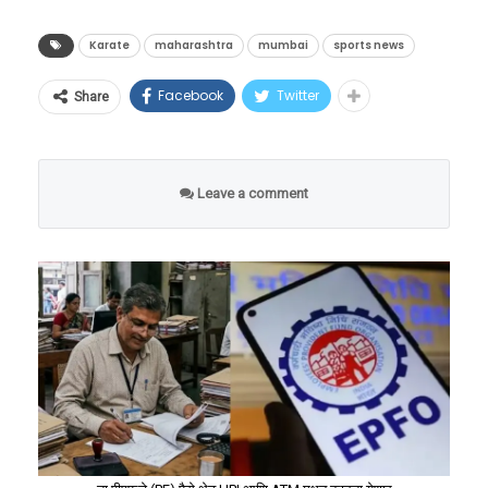
अभ्यासाचे तास मोजले नाहीत,
स्पर्धेत दक्षिण आशियाई क्षेत्रातील भारत, बांग्लादेश,
रात्री ११:०४ वाजता:
ट्रेन बोरीवली स्टेशनच्या
‘डेली टार्गेट’वर दिला भर
श्रीलंका, पाकिस्तान, नेपाळ, भूतान आणि मालदीव या
Karate
maharashtra
mumbai
sports news
प्लॅटफॉर्म क्रमांक ६ वर पोहोचली. पण ट्रेन पूर्णपणे
सात प्रमुख देशांमधील सर्वोत्तम मार्शल आर्ट्सपटू
थांबण्यापूर्वीच, आरोपीने चालत्या ट्रेनमधून
आपल्या या अद्भूत यशाबद्दल बोलताना अवनीने
Facebook
Twitter
Share
एकमेकांसमोर उभे ठाकणार आहेत. या महासंग्रामात
प्लॅटफॉर्मवर उडी मारली आणि स्टेशन परिसरातून
आपल्या अभ्यासाची एक वेगळी आणि अत्यंत प्रभावी
महाराष्ट्रातून एकूण ११ खेळाडू भारताचे प्रतिनिधित्व
गायब झाला.
रणनीती जाहीर केली, जी आजच्या सर्वच विद्यार्थ्यांसाठी
करणार असून, मुंबई उपनगरातून फॉस्टिना फर्नांडो ही
रात्री ११:०७ वाजता:
घटनेची माहिती मिळताच
दिशादर्शक ठरणारी आहे. अवनी म्हणाली, “मी कधीही
Leave a comment
एकमेव मानकरी ठरली आहे.
बोरीवली जीआरपी (GRP) आणि आरपीएफ
घड्याळ लावून किंवा अभ्यासाचे तास मोजून अभ्यास
(RPF) चे जवान तातडीने त्या फर्स्ट क्लास डब्यात
केला नाही. त्याऐवजी मी रोजचे एक टार्गेट (Target-
पोहोचले. त्यांनी रक्ताच्या थारोळ्यात पडलेल्या
based study) निश्चित करायचे. दिवसातून २ किंवा ३
मयांकची पाहणी केली.
मोठे टॉपिक पूर्ण करायचेच, असा माझा नियम होता. ते
रात्री ११:१० वाजता:
रेल्वे प्रशासनाने त्वरित
टॉपिक संपवण्यासाठी मला कितीही वेळ लागला तरी मी
आपत्कालीन यंत्रणा कार्यान्वित केली. स्ट्रेचर,
ते पूर्ण केल्याशिवाय थांबत नव्हते.”
हमाल आणि वैद्यकीय मदत पथक डब्यापाशी हजर
झाले.