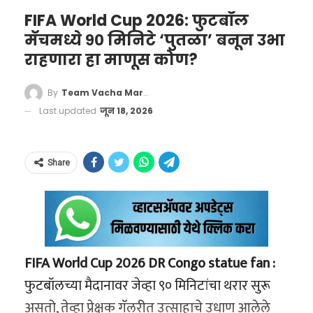
असणार आहे. सध्या ती राष्ट्रीय पातळीवरील सराव
कामही सुरू आहे.
(Applied Maths)
कागदपत्रांचा खच आणि प्रदीर्घ
FIFA World Cup 2026: फुटबॉल
शिबिरात दिवसातील अनेक तास सराव करत असून,
वर्षातील दुसरी धक्कादायक
प्रतिक्षा संपणार
मॅचमध्ये ९० मिनिटे ‘पुतळा’ बनून उभा
ग्राफिक्स (अतिरिक्त विषय)
९९ / १००
आशियाई स्तरावरील प्रतिस्पर्ध्यांचा गेम प्लॅन समजून
राहणारा हा माणूस कोण?
घटना
घेण्यावर तिने भर दिला आहे.
सध्याच्या घडीला पीएफ खात्यातून पैसे काढायचे
एकूण गुण
५०० / ५०० (१००%)
मुंबईच्या पश्चिम रेल्वे मार्गावर धावत्या लोकलमध्ये
असल्यास कर्मचाऱ्यांना ‘फॉर्म ३१’ भरावा लागतो,
By
Team Vacha Marathi
‘वाचा मराठी’चा व्हॉट्सअप ग्रुप जॉईन करण्यासाठी येथे
प्रवाशावर चाकू हल्ला होण्याची या वर्षातील ही दुसरी
नियोक्त्याची (Employer) मंजुरी घ्यावी लागते आणि
Last updated
जून 18, 2026
संपूर्ण राज्यातून कौतुकाचा वर्षाव;
क्लिक करा
घटना आहे. यापूर्वी, फेब्रुवारी महिन्यात विलेपार्ले येथील
त्यानंतर ईपीएफओच्या पडताळणी प्रक्रियेतून जावे
शाळेचा वाढवला मान
एका कॉलेजचे ३२ वर्षीय प्राध्यापक आलोक सिंग
लागते.
या सर्व प्रक्रियेत अनेकदा ७ ते २० दिवसांचा
Share
डीपीएस रांचीच्या प्राचार्या डॉ. जया चौहान यांनी
यांच्यावर मालाड स्टेशनवर ट्रेनमधून उतरताना झालेल्या
कालावधी लागत होता. काही वेळा कागदपत्रांमधील
अवनीच्या या अभूतपूर्व यशाबद्दल तिचे तोंडभरून कौतुक
वादातून चाकूने हल्ला करण्यात आला होता. त्या
त्रुटींमुळे किंवा स्वाक्षरी जुळत नसल्याने क्लेम रिजेक्ट
केले आहे. पीटीआयशी बोलताना त्यांनी सांगितले की,
प्रकरणात पोलिसांनी ओमकार शिंदे नावाच्या आरोपीला
होण्याचे प्रमाणही मोठे होते.
“अवनीचे हे यश म्हणजे तिची जिद्द, प्रचंड एकाग्रता
अटक केली होती.
हेही वाचा –
FIFA World Cup 2026: फुटबॉल
FIFA World Cup 2026 DR Congo statue fan :
आणि शिक्षकांच्या योग्य मार्गदर्शनाचा परिपाक आहे.
परंतु, अवघ्या काही महिन्यांतच दुसरी अशीच घटना
मॅचमध्ये ९० मिनिटे ‘पुतळा’ बनून उभा राहणारा हा माणूस
फुटबॉलच्या मैदानावर जेव्हा ९० मिनिटांचा थरार सुरू
तिच्या या यशामुळे केवळ आमच्या डीपीएस रांची शाळेचे
घडल्यामुळे मुंबईकरांची मानसिकता आणि वाढती
कोण?
असतो, तेव्हा प्रेक्षक गॅलरीत उत्साहाचे उधाण आलेले
नाव उज्ज्वल झाले नाही, तर देशातील आणि राज्यातील