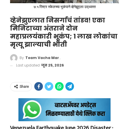
टक्क्यांनी वाढणे आणि अनेक प्रमुख स्टॉक मार्केट
कॅमेरा’ पोलखोल!
७.५ रिश्टर स्केलच्या भूकंपाने व्हेनेझुएला उद्ध्वस्त
इंडेक्सेसपेक्षा चांगली कामगिरी करणे आवश्यक आहे.
सोशल मीडियावर ‘मुंबई पोलीस’ यांना टॅग करत युझरने
व्हेनेझुएलात निसर्गाचं तांडव! एका
या अटी किती कठीण आहेत, हे लक्षात घेतल्यास मित्रा
हा धक्कादायक अनुभव शेअर केला आहे. महेंद्र कुमार
मिनिटाच्या अंतराने दोन
यांच्यावरील जबाबदारीची कल्पना येते. विशेष म्हणजे,
नावाच्या पीडित प्रवाशाने दिलेल्या माहितीनुसार, तो
महाप्रलयंकारी भूकंप; 1 लाख लोकांचा
या शेअर्सचे सध्याचे मूल्य आधीच १ अब्ज डॉलर्सच्या पुढे
मृत्यू झाल्याची भीती
आपल्या आंतरराष्ट्रीय प्रवासावरून कायदेशीर
गेले आहे.
कागदपत्रांसह परतत होता. धुंद्रवाडी चेक पोस्टवर तैनात
By
Team Vacha Marathi
जादवपूरपासून सुरू झालेला प्रवास
असलेल्या एका ट्रॅफिक पोलीस कर्मचाऱ्याने त्याची गाडी
Last updated
जून 25, 2026
अडवली. प्रवाशाने त्याचे ओरिजिनल पासपोर्ट, व्हिसा
शंख मित्रा यांची कहाणी ही केवळ आकड्यांची नाही, ती
आणि विमानतळावरील ड्युटी फ्रीचे अधिकृत बिल
जिद्दीची आणि मेहनतीची आहे. भारतात जन्मलेल्या
Share
दाखवले.
आणि शिक्षण घेतलेल्या मित्रा यांनी कोलकाताच्या
जादवपूर युनिव्हर्सिटीमधून इन्स्ट्रुमेंटेशन आणि
इलेक्ट्रॉनिक्स इंजिनिअरिंगमध्ये पदवी पूर्ण केली,
त्यानंतर ते अमेरिकेत गेले जिथे त्यांनी कोलंबिया
Venezuela Earthquake June 2026 Disaster :
Mumbai Police!