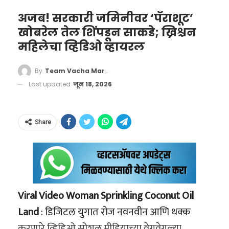
निवृत्तीनंतरचा सामाजिक सुरक्षेचा निधी असल्याने,
किमान २५ टक्के रक्कम खात्यात कायम राखणे
अजब! सरकारी जमिनीवर ‘पॅराशूट’
खोबरेल तेल शिंपडून साकडे; ख्रिश्चन
बंधनकारक असेल, जेणेकरून कर्मचाऱ्यांचे
महिलेचा व्हिडिओ व्हायरल
दीर्घकालीन आर्थिक नुकसान होणार नाही.
नोकरी सुटल्यास मोठा आधार:
जर एखाद्या
By
Team Vacha Marathi
कर्मचाऱ्याची नोकरी सुटली, तर तो एका
Last updated
जून 18, 2026
महिन्यानंतर ७५% रक्कम काढू शकेल आणि दोन
महिन्यांहून अधिक काळ बेरोजगार राहिल्यास
Share
उर्वरित रक्कमही काढता येईल.
This Congo supporter who
ऑटो-सेटलमेंट मर्यादेत तब्बल ५
poses like a statue and doesn’t
पटीने वाढ
move for the whole 90 minutes
will be at the World Cup game
Viral Video Woman Sprinkling Coconut Oil
नवीन नियमांनुसार, केंद्र सरकारने ऑटो-सेटलमेंटची
against Portugal
Land
: डिजिटल युगात रोज नवनवीन आणि थक्क
(स्वयंचलित क्लेम मंजुरी) मर्यादा
१ लाख रुपयांवरून
pic.twitter.com/BSEGoGy4EJ
करणारे व्हिडिओ सोशल मीडियाच्या वेगवेगळ्या
थेट ५ लाख रुपये
केली आहे.
याचा अर्थ असा की, ५