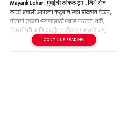
ऑफिसर या पदापर्यंत पोहोचले.
Mayank Lohar :
मुंबईची लोकल ट्रेन… जिथे रोज
लाखो प्रवासी आपल्या कुटुंबाचे स्वप्न डोळ्यात घेऊन,
— Baba Banaras™
इतर कोण आहेत या यादीत?
Mumbai Police !
पोटाची खळगी भरण्यासाठी प्रवास करतात. गर्दी,
(@RealBababanaras)
June 25,
या यादीत केवळ भारतीय वंशाचे अधिकारीच नाहीत, तर
चेंगराचेंगरी आणि वाद हे या लोकल प्रवासाचे जणू
2026
This traffic police threatened to
जागतिक कॉर्पोरेट क्षेत्रातील अनेक मोठी नावे आहेत.
रोजचेच भाग बनले आहेत. पण याच प्रवासादरम्यान
CONTINUE READING
delete the video, please watch
क्राऊडस्ट्राईक होल्डिंग्सचे जॉर्ज कर्ट्झ, ब्रॉडकॉमचे हॉक
अवघ्या एका क्षणाचा राग एखाद्याचा जीव घेण्याइतका
this video and make him popular
टॅन, वॉर्नर ब्रदर्स डिस्कव्हरीचे डेव्हिड झास्लाव,
क्रूर ठरू शकतो, याचा भयंकर प्रत्यय नुकताच
https://t.co/qispcVUQm0
प्रत्यक्षदर्शींनी सांगितला थरार
ब्लॅकस्टोनचे स्टीफन श्वार्झमन आणि गोल्डमन सॅक्सचे
मुंबईकरांना आला आहे. चर्चगेटहून नालासोपाऱ्याकडे
pic.twitter.com/bjJCpymqrC
डेव्हिड सॉलोमन यांचाही या उच्च पगार घेणाऱ्या CEO
भूकंपाचा केंद्रबिंदू कराकसच्या पश्चिमेला असलेल्या
जाणाऱ्या एका वेगवान लोकलच्या फर्स्ट क्लास डब्यात,
च्या यादीत समावेश आहे.
कॅरिबियन किनारपट्टीच्या भागात होता. किनारपट्टीच्या
केवळ पावसाचे पाणी आत येऊ नये म्हणून लोकलचा
— copwatchbharat
भागात केंद्र असल्याने भूकंपाच्या लहरी अतिशय वेगाने
दरवाजा बंद करण्यावरून झालेल्या वादातून २२ वर्षांच्या
(@copwatchbharat)
June 25,
एक रंजक तपशील म्हणजे, सर्वाधिक पगाराच्या यादीत
मुख्य शहरांपर्यंत पसरल्या. राजधानी कराकसमध्ये जेव्हा
मयांक लोहार या निष्पाप तरुणाची धावत्या ट्रेनमध्ये
2026
एका मोठ्या नावाची अनुपस्थिती. फिग्माचे CEO डिलन
हे धक्के बसले, तेव्हा रात्रीच्या शांततेत अचानक जमीन
चाकू भोसकून हत्या करण्यात आली. या घटनेने संपूर्ण
फील्ड यांचे ८६४ दशलक्ष डॉलर्सचे पॅकेज या यादीत
एखाद्या पाळण्यासारखी हलत असल्याचे नागरिकांना
मुंबई आणि रेल्वे प्रवासी वर्तुळात प्रचंड भीतीचे आणि
समाविष्ट करण्यात आले नाही, कारण ही कंपनी S&P