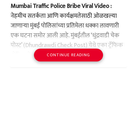
वेतन पॅकेज १५८.४ अब्ज डॉलर्स इतके प्रचंड आहे.
तातडीने ती बॅग सुरक्षित ठिकाणी ठेवून व्यवस्थापनाला
Mumbai Traffic Police Bribe Viral Video :
आणि पोलिसांना याची माहिती दिली.
नेहमीच सतर्कता आणि कार्यक्षमतेसाठी ओळखल्या
जाणाऱ्या मुंबई पोलिसांच्या प्रतिमेला धक्का लावणारी
तिरुपती जिल्ह्याचे पोलीस अधीक्षक (SP) एल.
एक घटना समोर आली आहे. मुंबईतील ‘धुंद्रवाडी चेक
सुब्बारायडू यांच्या मुख्य उपस्थितीत पोलीस कार्यालयात
पोस्ट’ (Dhundrawdi Check Post) येथे एका ट्रॅफिक
एक छोटेखानी कार्यक्रम घेण्यात आला. या ठिकाणी
पोलिसाने प्रवाशाकडे चक्क २,००० रुपयांची लाच
कॅशियर शशी यांनी अधिकृतपणे ती ४० लाखांची
CONTINUE READING
मागितल्याचा व्हिडिओ सोशल मीडियावर प्रचंड व्हायरल
सोन्याची बॅग भरत यांच्या कुटुंबीयांच्या स्वाधीन केली.
होत आहे. संबंधित प्रवाशाकडे पासपोर्ट, व्हिसा आणि
आपले हरवलेले सोने सुखरूप हाती आल्यानंतर भरत
ड्युटी फ्री खरेदीचे अधिकृत बिल असतानाही त्याला
यांच्या डोळ्यात आनंदाश्रू आले. त्यांनी “शशी यांनी आमचे
अडवून पैशांची मागणी करण्यात आल्याचा आरोप
ही आकडेवारी एकट्या मित्रा यांच्यापुरती मर्यादित नाही.
दागिने सुरक्षित ठेवले, मी त्यांचा आयुष्यभर ऋणी
करण्यात आला आहे.
वॉल स्ट्रीट जर्नलच्या या वार्षिक सर्वेक्षणानुसार, २०२५
राहीन,” अशा शब्दांत कृतज्ञता व्यक्त केली.
मध्ये कार्यकारी अधिकाऱ्यांचे वेतन मोठ्या प्रमाणात
हा संपूर्ण प्रकार प्रवाशाने आपल्या मोबाईल कॅमेऱ्यात
खाकीने केला सॅल्युट!
वाढले असून, २०२१ नंतर प्रथमच इतक्या मोठ्या संख्येने
कैद केला असून, व्हिडिओ डिलीट करण्यासाठी ट्रॅफिक
CEO नी १० कोटी डॉलर्सचा टप्पा ओलांडला आहे.
सध्याच्या युगात ४० लाख रुपयांचे सोने पाहून प्रामाणिक