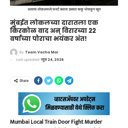
घेणारच होता, परंतु जेव्हा मी त्याला माझ्या
पॅकेज १० कोटी डॉलर्स इतके आहे.
धावत्या लोकलमध्ये फर्स्ट क्लास डब्यात चाकू भोसकून खून
मोबाईलमधील संपूर्ण व्हिडिओ पुरावा दाखवला, तेव्हा
त्याचे धाबे दणाणले. पुरावा पाहताच त्याने मला तातडीने
निकेश अरोरा यांचीही शैक्षणिक पार्श्वभूमी प्रेरणादायी
मुंबईत लोकलच्या दारातला एक
किरकोळ वाद अन् विरारच्या 22
सोडून दिले आणि तिथून जाण्यास सांगितले.”
आहे. त्यांनी बनारस हिंदू विद्यापीठाच्या इन्स्टिट्यूट ऑफ
वर्षाच्या पोराचा भयंकर अंत!
टेक्नॉलॉजीमधून इलेक्ट्रिकल इंजिनिअरिंगमध्ये बी.टेक
पूर्ण केले, त्यानंतर अमेरिकेत नॉर्थईस्टर्न युनिव्हर्सिटीमधून
By
Team Vacha Marathi
बिझनेस अॅडमिनिस्ट्रेशनमध्ये एम.एस. आणि बोस्टन
Last updated
जून 24, 2026
कॉलेजमधून फायनान्समध्ये एम.एस. पूर्ण केले.
Over 100000 people lost their
lives in Catastrophic earthquake
त्यांच्या कारकिर्दीतही अनेक महत्त्वाचे टप्पे आहेत. पालो
Share
in Venezuela
आल्टो नेटवर्क्समध्ये रुजू होण्यापूर्वी त्यांनी सॉफ्टबँक
ग्रुपचे अध्यक्ष आणि मुख्य कार्यकारी अधिकारी म्हणून
One of the biggest natural
काम केले, तसेच जवळपास एक दशक गुगलमध्ये काम
disaster in human history.
करत सीनियर व्हाईस प्रेसिडेंट आणि चीफ बिझनेस
Mumbai Local Train Door Fight Murder
pic.twitter.com/Hjdz5fRiQx