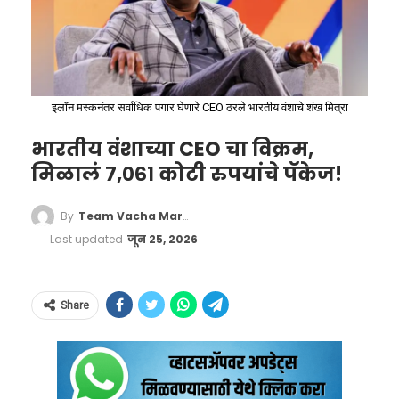
जिल्हा परिषदेसाठी विचार करण्याची सूचना होती.
दागिन्यांचे मूळ मालक ‘भरत’ यांनी या संपूर्ण घटनेबद्दल
माहिती देताना सांगितले की, ते आपल्या कुटुंबासह
“विमान बारामतीमध्ये उतरण्याच्या स्थितीत असतानाच
तिरुपती येथे आले होते आणि एका हॉटेलमध्ये
अजितदादांना तो संदेश मिळाला आणि त्यांनी लगेचच
इलॉन मस्कनंतर सर्वाधिक पगार घेणारे CEO ठरले भारतीय वंशाचे शंख मित्रा
मुक्कामास होते. तिथून निघताना घाईघाईत त्यांची
फोन करून आपली भूमिका स्पष्ट केली,” असेही श्रीजित
भारतीय वंशाच्या CEO चा विक्रम,
सोन्याचे दागिने असलेली बॅग हॉटेलच्या खोलीतच
पवार यांनी सांगितले.
मिळालं ७,०६१ कोटी रुपयांचे पॅकेज!
राहिली.
अजित पवार शेवटच्या क्षणांपर्यंत प्रत्येक जात आणि
By
Team Vacha Marathi
समाजघटकाला सोबत घेऊन चालण्यास कटिबद्ध होते,
Last updated
जून 25, 2026
हे लोकांच्या लक्षात यावे म्हणून ही ध्वनिमुद्रिका जाहीर
केल्याचे श्रीजित पवार यांनी स्पष्ट केले.
Tirupati hotel staffer returns
Share
gold jewellery worth ₹40 lakh to
अजित पवार यांचे निधन
owner who had left it in the
मुंबईहून बारामतीकडे प्रवास करत असताना चार्टर
room.