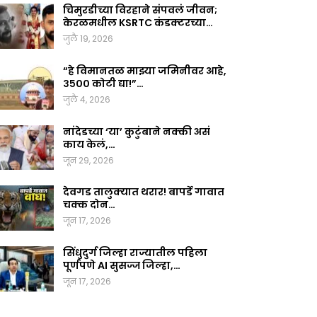
चिमुरडीच्या विरहाने संपवलं जीवन;
केरळमधील KSRTC कंडक्टरच्या…
जुलै 19, 2026
“हे विमानतळ माझ्या जमिनीवर आहे,
३५०० कोटी द्या!”…
जुलै 4, 2026
नांदेडच्या ‘या’ कुटुंबाने नक्की असं
काय केलं,…
जून 29, 2026
देवगड तालुक्यात थरार! बापर्डे गावात
चक्क दोन…
जून 17, 2026
सिंधुदुर्ग जिल्हा राज्यातील पहिला
पूर्णपणे AI सुसज्ज जिल्हा,…
जून 17, 2026