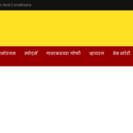
m And Conditions
नोरंजन
स्पोर्ट्स
गावाकडच्या गोष्टी
व्हायरल
वेब स्टोरी