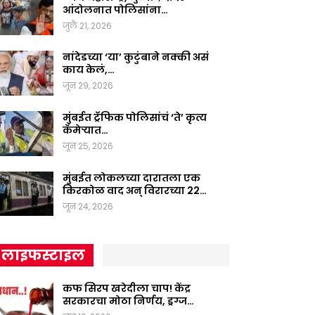
आंदोलनात पोलिसांना…
जुलै 21, 2026
नांदेडच्या ‘या’ कुटुंबाने नक्की असं
काय केलं,…
जून 29, 2026
मुंबईत ट्रॅफिक पोलिसांचं ‘ते’ कृत्य
कॅमेऱ्यात…
जून 25, 2026
मुंबईत लोकलच्या दारातला एक
किरकोळ वाद अन् विरारच्या 22…
जून 24, 2026
लाइफस्टाइल
कफ सिरप खरेदीला चाप! केंद्र
सरकारचा मोठा निर्णय, ड्रग्ज…