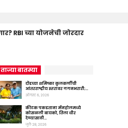
ार? RBI च्या योजनेची जोरदार
ताज्या बातम्या
दौंडच्या शमिष्का कुलकर्णीची
आंतरराष्ट्रीय स्तरावर गगनभरारी;…
ऑगस्ट 6, 2026
कीटक पकडताना मॅनहोलमध्ये
कोसळली बायको, तिला धीर
देण्यासाठी…
जुलै 28, 2026