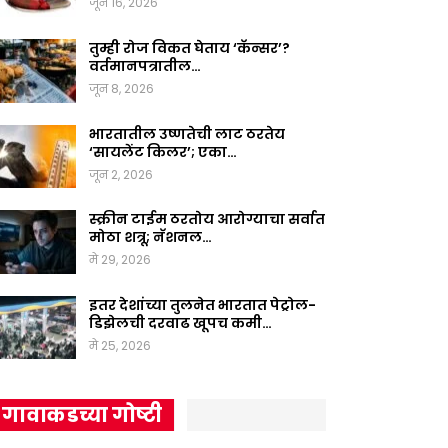
जून 16, 2026
तुम्ही रोज विकत घेताय ‘कॅन्सर’?
वर्तमानपत्रातील…
जून 8, 2026
भारतातील उष्णतेची लाट ठरतेय
‘सायलेंट किलर’; एका…
जून 2, 2026
स्क्रीन टाईम ठरतोय आरोग्याचा सर्वात
मोठा शत्रू; नॅशनल…
मे 29, 2026
इतर देशांच्या तुलनेत भारतात पेट्रोल-
डिझेलची दरवाढ खूपच कमी…
मे 25, 2026
गावाकडच्या गोष्टी