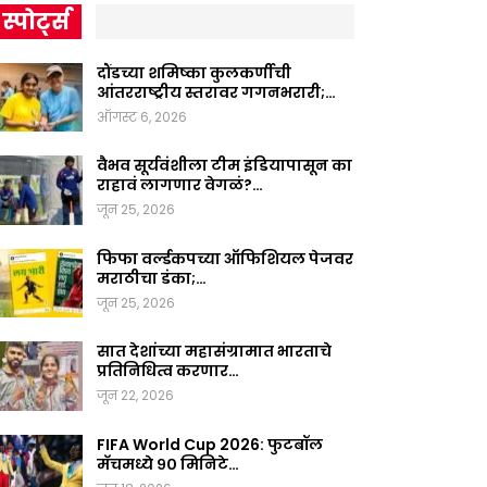
स्पोर्ट्स
दौंडच्या शमिष्का कुलकर्णीची
आंतरराष्ट्रीय स्तरावर गगनभरारी;…
ऑगस्ट 6, 2026
वैभव सूर्यवंशीला टीम इंडियापासून का
राहावं लागणार वेगळं?…
जून 25, 2026
फिफा वर्ल्डकपच्या ऑफिशियल पेजवर
मराठीचा डंका;…
जून 25, 2026
सात देशांच्या महासंग्रामात भारताचे
प्रतिनिधित्व करणार…
जून 22, 2026
FIFA World Cup 2026: फुटबॉल
मॅचमध्ये ९० मिनिटे…