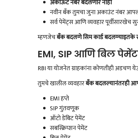
अकाऊंट
नंबर बदलणार नाही
नवीन बँक तुमचा जुना अकाउंट नंबर आपल्
सर्व पेमेंट्स आणि व्यवहार पूर्वीसारखेच स
म्हणजेच
बँक बदलणे सिम कार्ड बदलण्याइतके 
EMI, SIP आणि बिल पेमें
RBI या योजनेत ग्राहकांना कोणतीही अडचण येऊ
तुमचे खालील व्यवहार
बँक बदलल्यानंतरही आ
EMI हप्ते
SIP गुंतवणूक
ऑटो डेबिट पेमेंट
सबस्क्रिप्शन पेमेंट
बिल पेमेंट