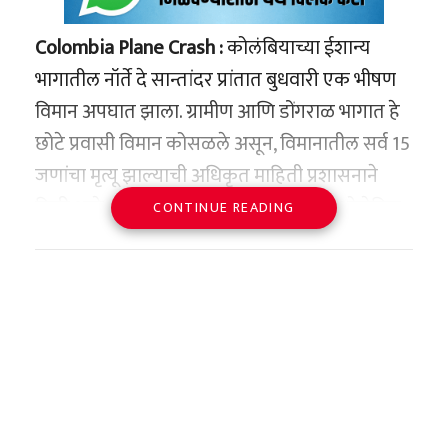
Colombia Plane Crash :
कोलंबियाच्या ईशान्य
भागातील नॉर्ते दे सान्तांदर प्रांतात बुधवारी एक भीषण
विमान अपघात झाला. ग्रामीण आणि डोंगराळ भागात हे
छोटे प्रवासी विमान कोसळले असून, विमानातील सर्व 15
जणांचा मृत्यू झाल्याची अधिकृत माहिती प्रशासनाने
दिली आहे. मृतांमध्ये कोलंबियाचे खासदार दिओजेनिस
CONTINUE READING
क्विंतेरो यांचाही समावेश आहे. या दुर्घटनेनंतर संपूर्ण
देशात शोककळा पसरली आहे.
ही दुर्घटना राज्य मालकीच्या साटेना (Satena) या
विमानसेवेच्या विमानाशी संबंधित आहे. विमान
कोसळल्यानंतर कुरासिका या गावातील स्थानिक
अधिकाऱ्यांनी प्रशासनाला अपघातस्थळाची माहिती