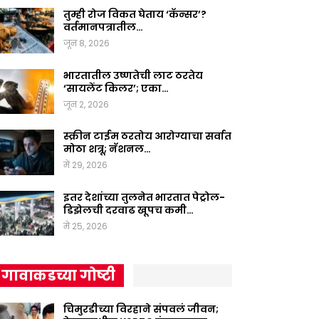
तुम्ही रोज विकत घेताय ‘कॅन्सर’?
वर्तमानपत्रातील…
जून 8, 2026
भारतातील उष्णतेची लाट ठरतेय
‘सायलेंट किलर’; एका…
जून 2, 2026
स्क्रीन टाईम ठरतोय आरोग्याचा सर्वात
मोठा शत्रू; नॅशनल…
मे 29, 2026
इतर देशांच्या तुलनेत भारतात पेट्रोल-
डिझेलची दरवाढ खूपच कमी…
मे 25, 2026
गावाकडच्या गोष्टी
चिमुरडीच्या विरहाने संपवलं जीवन;