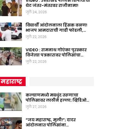
Video : उत्तराखंड पोलीस शिपायाचा
थेट जंतर-मंतरवर राजीनामा!
जुलै 24, 2026
विद्यार्थी आंदोलनाला हिंसक वळण!
भाजप आमदाराची गाडी फोडली,…
जुलै 22, 2026
VIDEO : रामनाथ गोएंका पुरस्कार
विजेत्या पत्रकारावर पोलिसांचा…
जुलै 22, 2026
महाराष्ट्र
कल्याणमध्ये मद्यधुंद तरूणाचा
पोलिसावर लाठीने हल्ला; व्हिडिओ…
जुलै 27, 2026
“जय महाराष्ट्र, मुली!”; दादर
आंदोलनात पोलिसांना…