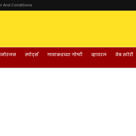
m And Conditions
नोरंजन
स्पोर्ट्स
गावाकडच्या गोष्टी
व्हायरल
वेब स्टोरी