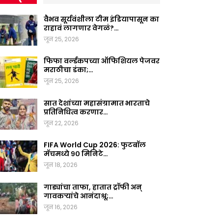
वैभव सूर्यवंशीला टीम इंडियापासून का
राहावं लागणार वेगळं?…
जून 25, 2026
फिफा वर्ल्डकपच्या ऑफिशियल पेजवर
मराठीचा डंका;…
जून 25, 2026
सात देशांच्या महासंग्रामात भारताचे
प्रतिनिधित्व करणार…
जून 22, 2026
FIFA World Cup 2026: फुटबॉल
मॅचमध्ये ९० मिनिटे…
जून 18, 2026
गाड्यांचा ताफा, हातात ट्रॉफी अन्
गावकऱ्यांचे आनंदाश्रू;…
जून 16, 2026