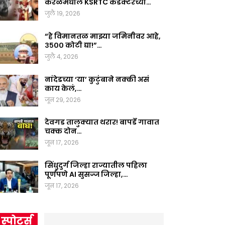
केरळमधील KSRTC कंडक्टरच्या…
जुलै 19, 2026
“हे विमानतळ माझ्या जमिनीवर आहे,
३५०० कोटी द्या!”…
जुलै 4, 2026
नांदेडच्या ‘या’ कुटुंबाने नक्की असं
काय केलं,…
जून 29, 2026
देवगड तालुक्यात थरार! बापर्डे गावात
चक्क दोन…
जून 17, 2026
सिंधुदुर्ग जिल्हा राज्यातील पहिला
पूर्णपणे AI सुसज्ज जिल्हा,…
जून 17, 2026
स्पोर्ट्स