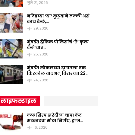
जुलै 21, 2026
नांदेडच्या ‘या’ कुटुंबाने नक्की असं
काय केलं,…
जून 29, 2026
मुंबईत ट्रॅफिक पोलिसांचं ‘ते’ कृत्य
कॅमेऱ्यात…
जून 25, 2026
मुंबईत लोकलच्या दारातला एक
किरकोळ वाद अन् विरारच्या 22…
जून 24, 2026
लाइफस्टाइल
कफ सिरप खरेदीला चाप! केंद्र
सरकारचा मोठा निर्णय, ड्रग्ज…
जून 16, 2026