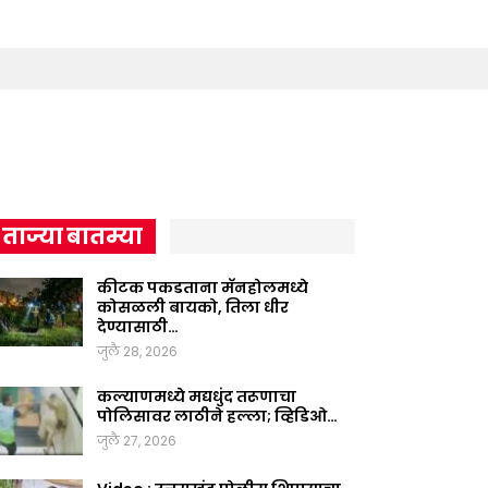
ताज्या बातम्या
कीटक पकडताना मॅनहोलमध्ये
कोसळली बायको, तिला धीर
देण्यासाठी…
जुलै 28, 2026
कल्याणमध्ये मद्यधुंद तरूणाचा
पोलिसावर लाठीने हल्ला; व्हिडिओ…
जुलै 27, 2026