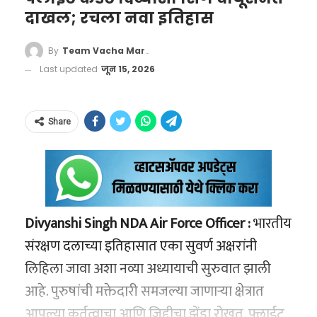
क्लिक करा!
दाखल; रचला नवा इतिहास
वाचा मराठी’चा व्हॉट्सअप ग्रुप-3 जॉईन करण्यासाठी येथे
By
Team Vacha Marathi
क्लिक करा!
Last updated
जून 15, 2026
‘वाचा मराठी’चा व्हॉट्सअप ग्रुप-2 जॉईन करण्यासाठी येथे
क्लिक करा!
Share
Divyanshi Singh NDA Air Force Officer :
भारतीय
Govt Tightens Cough Syrup
संरक्षण दलाच्या इतिहासात एका सुवर्ण अक्षरांनी
Rules, Prescription Needed for
लिहिला जावा अशा नव्या अध्यायाची सुरुवात झाली
More
आहे. पुरुषांची मक्तेदारी समजल्या जाणाऱ्या क्षेत्रात
Formulations
#CoughSyrupRules
आपल्या कर्तृत्वाचा आणि जिद्दीचा झेंडा रोखत, फ्लाईट