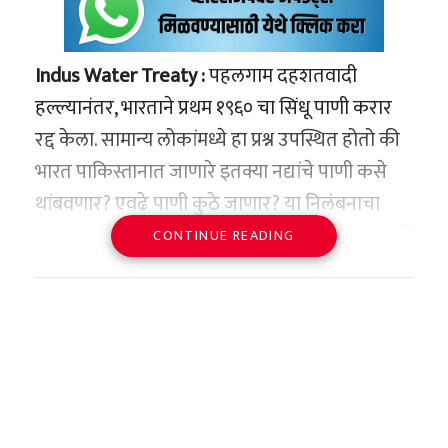
Indus Water Treaty :
पहलगाम दहशतवादी
हल्ल्यानंतर, भारताने प्रथम १९६० चा सिंधू पाणी करार
रद्द केला. सामान्य लोकांमध्ये हा प्रश्न उपस्थित होतो की
भारत पाकिस्तानात जाणारे इतक्या नद्यांचे पाणी कसे
थांबवणार? एवढे पाणी कुठे जाणार? या निलंबनाचा
भारताला कसा फायदा होईल? भारताने या प्रकल्पासाठी
CONTINUE READING
आधीच तयारी केली आहे. याबद्दल क्वचितच कोणाला
माहिती असेल. भारताने असे ५ प्रकल्प तयार केले
आहेत, जे एकदा सुरू झाले की पाकिस्तानचे पाणी बंद
होईल. हो, भारतात असे ५ प्रकल्प आहेत ज्याद्वारे या
नद्यांचे पाणी वळवता येते.
मंगळवार २२ एप्रिल रोजी पहलगाम येथे झालेल्या