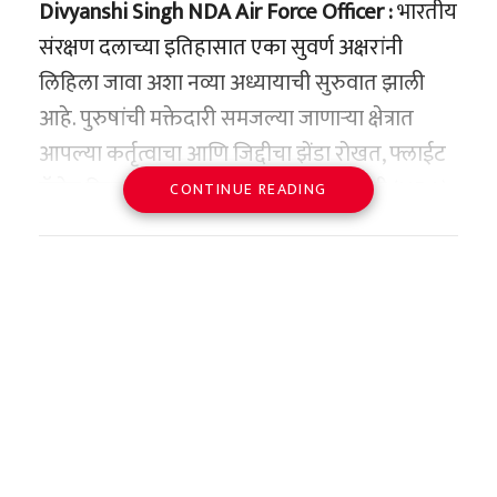
Divyanshi Singh NDA Air Force Officer :
भारतीय
#PrescriptionMedicine
संरक्षण दलाच्या इतिहासात एका सुवर्ण अक्षरांनी
वाचा मराठी’चे व्हॉट्सॲप चॅनेल येथे फॉलो करा!
#DrugRegulation
#HealthNews
लिहिला जावा अशा नव्या अध्यायाची सुरुवात झाली
pic.twitter.com/mEc5ZsTcrx
‘वाचा मराठी’चा व्हॉट्सअप ग्रुप जॉईन करण्यासाठी येथे
आहे. पुरुषांची मक्तेदारी समजल्या जाणाऱ्या क्षेत्रात
क्लिक करा!
आपल्या कर्तृत्वाचा आणि जिद्दीचा झेंडा रोखत, फ्लाईट
— Business Today
कॅडेट दिव्यांशी सिंग ही राष्ट्रीय संरक्षण प्रबोधनी (NDA)
(@business_today)
June 16, 2026
CONTINUE READING
वाचा मराठी’चा व्हॉट्सअप ग्रुप-3 जॉईन करण्यासाठी येथे
मधून प्रशिक्षण पूर्ण करून भारतीय वायूसेनेत (IAF)
क्लिक करा!
कमिशन्ड होणारी देशातील पहिली महिला अधिकारी
‘वाचा मराठी’चा व्हॉट्सअप ग्रुप-2 जॉईन करण्यासाठी येथे
ठरली आहे. हैदराबादजवळील दुन्दिगल येथील एअर
ड्रग्ज रूल्स १९४५ मध्ये मोठा बदल:
क्लिक करा!
फोर्स अकॅडमीमध्ये (AFA) पार पडलेल्या २१७ व्या
नेमका निर्णय काय?
कोर्सच्या कंबाइंड ग्रॅज्युएशन परेडमध्ये हा ऐतिहासिक
केंद्रीय आरोग्य मंत्रालयाचे संयुक्त सचिव हर्ष मंगला यांनी
क्षण देशाने अनुभवला. दिव्यांशीच्या या यशाने केवळ
९ जून रोजी या संदर्भातील अंतिम अधिसूचना जारी केली
तिच्या कुटुंबाचीच नव्हे, तर संपूर्ण देशाची मान
आहे. केंद्र सरकारने ‘ड्रग्ज अँड कॉस्मेटिक्स अ‍ॅक्ट १९४०’
अभिमानाने उंचावली आहे.