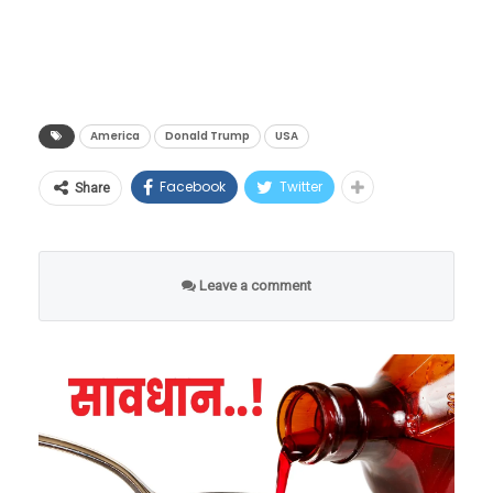
वडील युगांडामध्ये राहत होते. ते 1970 च्या दशकात
अमेरिकेत आले.
America
Donald Trump
USA
Facebook
Twitter
Share
Leave a comment
कश्यप पटेल यांचा जन्म न्यूयॉर्कमधील गार्डन सिटी येथे
झाला. त्यांनी पेस विद्यापीठातून कायद्याची पदवी घेतली
आहे. 9 वर्षे वकील म्हणून प्रॅक्टिस केल्यानंतर ते
अमेरिकेच्या न्याय विभागात रुजू झाले. सन 2017 मध्ये,