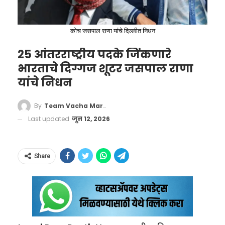
कोरले आहे.
क्षेत्राच्या प्रतिमेला मोठा धक्का बसला होता.
पुरवठ्याची जीवनवाहिनी मानला जातो.
संपूर्ण जगातील
एकूण तेल व्यापाराचा तब्बल २० टक्के (सुमारे एक
‘वाचा मराठी’चा व्हॉट्सअप ग्रुप जॉईन करण्यासाठी येथे
या जागतिक बदनामीची दखल घेत केंद्र सरकारने
कोच जसपाल राणा यांचे दिल्लीत निधन
पंचमांश) भाग याच मार्गावरून प्रवास करतो.
क्लिक करा
यापूर्वी सिरपच्या निर्यातीसाठी सरकारी प्रयोगशाळेतून
25 आंतरराष्ट्रीय पदके जिंकणारे
तपासणी बंधनकारक केली होती. आता देशांतर्गत
इराणने हॉर्मुझची कोंडी केल्यामुळे आणि अमेरिकेने
भारताचे दिग्गज शूटर जसपाल राणा
बाजारपेठेतही सिरपचा गैरवापर रोखण्यासाठी आणि
इराणच्या बंदरांना नौदलाच्या मदतीने वेढा घातल्यामुळे
यांचे निधन
लहान मुलांचे आरोग्य सुरक्षित ठेवण्यासाठी विक्रीच्या
जागतिक बाजारात कच्च्या तेलाच्या किमती भडकल्या
#WATCH
| Nalasopara,
नियमात हा अंतर्गत बदल करण्यात आला आहे.
By
Team Vacha Marathi
होत्या. मालवाहतुकीचा खर्च आणि विम्याचे दर गगनाला
Maharashtra | API Vinod Bagh of
Last updated
जून 12, 2026
बऱ्याचदा नागरिक स्वतःच्या मनाने किंवा मेडिकल
भिडल्याने जगभरात महागाईचा भडका उडाला होता.
Achole Police Station says, "A
चालकाच्या सल्ल्याने कफ सिरप घेतात, ज्याचे
आता नव्या मसुद्यानुसार, इराण हा मार्ग व्यावसायिक
case has been reported in the
ओव्हरडोज झाल्यास यकृत (Liver) आणि मूत्रपिंडावर
जहाजांसाठी सुरक्षित आणि खुला करेल, तर अमेरिका
Share
jurisdiction of Acholi Police
(Kidneys) गंभीर परिणाम होऊ शकतात. नव्या
इराणच्या बंदरांवरील सर्व निर्बंध हटवेल.
यामुळे ऊर्जा
Station. Miss Sanchita Ugale, 22,
नियमांमुळे या स्व-औषधोपचाराच्या (Self-
बाजारातील अनिश्चितता संपली असून तेल पुरवठा
died by suicide by hanging
Medication) घातक सवयीला आळा बसेल, अशी
पूर्ववत होण्याचा मार्ग मोकळा झाला आहे.
herself in her own home… The
सरकारला अपेक्षा आहे.