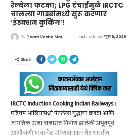
खेळात ‘विश्वगुरू’ बनवणाऱ्या या द्रोणाचार्याला संपूर्ण
रेल्वेला फटका; LPG टंचाईमुळे IRCTC
चाबूक: ग्राहक मंचाची एकतर्फी
देशाकडून आणि क्रीडा प्रेमींकडून साश्रू नयनांनी भावपूर्ण
चालत्या गाड्यांमध्ये सुरू करणार
प्रजनन दर घटण्यामागे नक्की
कारवाई
श्रद्धांजली वाहिली जात आहे.
‘इंडक्शन कुकिंग’!
कारणे काय?
पलक्कड ग्राहक न्यायालयाने शेतकऱ्याची तक्रार अत्यंत
#WATCH
| Mumbai: Regarding
‘वाचा मराठी’चा व्हॉट्सअप ग्रुप जॉईन करण्यासाठी येथे
एक काळ असा होता, जेव्हा २००० च्या दशकात
Last updated
जून 9, 2026
By
Team Vacha Marathi
गांभीर्याने घेतली आणि या प्रकरणाची दखल घेत एअर
his meeting with Maharashtra
क्लिक करा
भारताचा प्रजनन दर ३.३ इतका उच्च होता. १९७० च्या
आशिया कंपनीला आपले स्पष्टीकरण सादर
CM Devendra Fadnavis, Consul
दशकापासून प्रत्येक सरकारने लोकसंख्या
करण्यासाठी अधिकृत नोटीस बजावली. मात्र, कॉर्पोरेट
General of Israel to Mumbai,
Share
नियंत्रणासाठी अनेक सक्तीच्या आणि ऐच्छिक मोहिमा
जगतातील नेहमीच्या उद्दामपणाचे प्रदर्शन करत विमान
Yaniv Revach, says, "…we
राबवल्या. अगदी २०१९ मध्येही पंतप्रधान नरेंद्र मोदी यांनी
कंपनीचा कोणताही प्रतिनिधी न्यायालयात हजर झाला
understand exactly what the
लाल किल्ल्यावरून ‘लोकसंख्या विस्फोटा’बाबत चिंता
नाही, ना त्यांनी या नोटिसीला कोणतेही लेखी उत्तर दिले.
influence is and how important
गेल्या तीन वर्षांत चीनने या क्षेत्रातील अधिग्रहणावर ६.५
व्यक्त केली होती. परंतु, आता परिस्थिती पूर्णपणे उलट
Chhatrapati Shivaji Maharaj is to
अब्ज डॉलर्सपेक्षा जास्त खर्च केला आहे. यामध्ये
IRCTC Induction Cooking Indian Railways :
विमान कंपनीच्या या उदासीन आणि पळपुट्या
झाली आहे. तज्ज्ञांच्या मते, हा बदल अचानक झालेला
India… the idea was to build the
अर्जेंटिनाची २ अब्ज डॉलर्सची लिथियम खाण आणि
पश्‍चिम आशियामध्ये पेटलेला युद्धाचा वणवा आणि
भूमिकेनंतर ग्राहक मंचाने या प्रकरणाची एकतर्फी (Ex-
नाही, तर त्यामागे सामाजिक आणि आर्थिक सुबत्ता ही
big statue…
बोत्सवाना देशातील १.७३ अब्ज डॉलर्सची तांब्याची खाण
जागतिक ऊर्जा बाजारात निर्माण झालेली अभूतपूर्व
parte) सुनावणी घेण्याचा निर्णय घेतला. शेतकऱ्याने
मुख्य कारणे आहेत:
pic.twitter.com/yLTw8K4LIO
खरेदी करण्याचा समावेश आहे. याचा थेट अर्थ असा की,
आणीबाणी याचा थेट परिणाम आता थेट भारतीय
आपल्या दाव्याच्या समर्थनार्थ विमानाची तिकिटे, हॉटेल