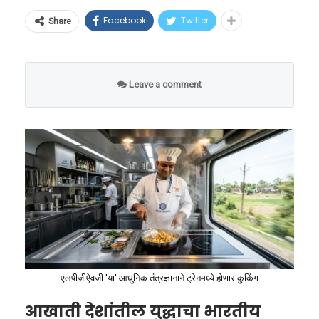
“भारतात मी जिथे कुठे प्रवास करतो, तिथे
रोपटे पूर्णपणे सुकले होते, ते मृत पावले होते. एका
हा अहवाल देशाच्या धोरणकर्त्यांसाठी अत्यंत चिंतेचा
खेळाप्रती असलेले त्यांचे समर्पण पाहून फेब्रुवारी २०२५
जागतिक उत्पादनाचा अर्धा हिस्सा
Facebook
Twitter
Share
मला इस्रायल आणि आमच्या राष्ट्रीय
संशोधकाचा आंतरराष्ट्रीय प्रवास, त्यासाठी लागलेला
विषय ठरला आहे. यामुळे भविष्यात निर्माण होणारी
मध्ये नॅशनल रायफल असोसिएशन ऑफ इंडियाने
चीनच्या खिशात
नायकांबद्दल प्रचंड आदर दिसतो. आता
प्रचंड पैसा, शारीरिक श्रम आणि मुख्य म्हणजे त्या
तरुण कामगारांची टंचाई, वेगाने म्हातारा होत जाणारा
(NRAI) त्यांची २५ मीटर पिस्तूल प्रकारासाठी भारताचे
आफ्रिका सेंटर फॉर स्ट्रेटेजिक स्टडीजच्या अत्यंत
आमचीही ही जबाबदारी आहे की, आम्ही
संशोधनामागील उद्देश एका फटक्यात मातीमोल झाला
समाज आणि देशाच्या अर्थव्यवस्थेवर पडणारा अतिरिक्त
‘हाय परफॉर्मन्स कोच’ म्हणून नियुक्ती केली होती.
Leave a comment
चिंताजनक अहवालानुसार, बीजिंग सध्या जागतिक
इस्रायलमधील नागरिकांना छत्रपती
होता.
ताण, अशा अनेक आव्हानांची मालिका आता
मृत्यूपूर्वाच्या शेवटच्या क्षणापर्यंत ते भारतीय शूटिंगच्या
पातळीवरील महत्त्वपूर्ण खनिजांच्या एकूण उत्पादनाच्या
शिवाजी महाराजांच्या महान
भारतासमोर उभी राहिली आहे.
मुख्य प्रवाहाशी जोडलेले होते आणि देशातील सर्वोत्तम
५० टक्क्यांहून अधिक भागावर थेट नियंत्रण ठेवते.
या प्रकारामुळे शेतकऱ्याला केवळ आर्थिक नुकसान
जीवनकार्याची ओळख करून दिली
शूटर्सना ऑलिम्पिक आणि जागतिक स्पर्धांसाठी तयार
यामध्ये सर्वात थरारक बाब म्हणजे, ‘रेयर अर्थ एलिमेंट्स’
सोसावे लागले नाही, तर त्यांना प्रचंड मानसिक त्रासाला
पाहिजे. हा पुतळा केवळ एक स्मारक
करत होते.
(REE) मधील तब्बल ७० टक्के वाटा आणि या
सामोरे जावे लागले. या अन्यायाविरुद्ध शांत न बसता,
नसेल, तर तो आमच्यातील चिरंतन
खनिजांच्या प्रक्रियेचे व शुद्धीकरणाचे जगातील तब्बल
त्यांनी विमान कंपनीला धडा शिकवण्याचा निर्णय घेतला
म्युनिक वर्ल्ड कप २०२६ वरून परतल्यानंतर अचानक
मैत्रीचा जिवंत पुरावा असेल,” असे
८७ टक्के नियंत्रण एकट्या चीनकडे आहे.
आणि पलक्कड येथील जिल्हा ग्राहक वाद निवारण
उद्भवलेल्या प्रकृतीच्या समस्येने अवघ्या ४९ व्या वर्षी या
भावनिक उद्गार यानिव रेवाच यांनी
आयोगाकडे (District Consumer Disputes
महान मार्गदर्शकाला आपल्यातून हिरावून नेले आहे.
काढले.
हेही वाचा –
हम दो, हमारा एक! देशाचा प्रजनन दर
Redressal Commission) रीतसर दाद मागितलेली.
जसपाल राणा यांच्या जाण्याने भारतीय क्रीडा क्षेत्रातील
एलपीजीऐवजी 'या' आधुनिक तंत्रज्ञानाने ट्रेनमध्ये होणार कुकिंग
‘रिप्लेसमेंट लेव्हल’च्या खाली; भविष्यात तरुणांची
एका युगाचा अंत झाला आहे. भारताला नेमबाजीच्या
कमतरता भासणार?
कॉर्पोरेट अरेरावी विरुद्ध कायदेशीर
आखाती देशांतील युद्धाचा भारतीय