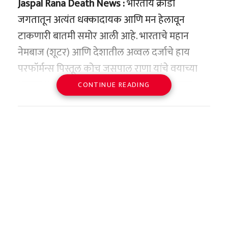
reason for the death will be
Jaspal Rana Death News :
भारतीय क्रीडा
determined in…
जगतातून अत्यंत धक्कादायक आणि मन हेलावून
भविष्यातील परिणाम आणि
https://t.co/L7JusjMW1g
टाकणारी बातमी समोर आली आहे. भारताचे महान
आव्हाने
pic.twitter.com/o0AESRpPDO
नेमबाज (शूटर) आणि देशातील अव्वल दर्जाचे हाय
या निर्णयामुळे देशातील आरोग्य व्यवस्था अधिक
परफॉर्मन्स पिस्तूल कोच जसपाल राणा यांचे वयाच्या
— ANI (@ANI)
June 15, 2026
पारदर्शक आणि सुरक्षित होणार असली, तरी ग्रामीण
अवघ्या ४९ व्या वर्षी दुखाद निधन झाले आहे. अचूक
CONTINUE READING
भागात याची अंमलबजावणी करणे हे सरकारसमोरील
निशाणा, अद्भूत एकाग्रता आणि भारतीय नेमबाजीला
मोठे आव्हान असणार आहे. ग्रामीण भागात डॉक्टरांची
जागतिक नकाशावर मानाचे स्थान मिळवून देणारा एक
संख्या कमी असल्याने नागरिक बऱ्याचदा मेडिकल
‘कुंकुम भाग्य’ ते ‘छावा’: यशाची
सुवर्णकाळ आज संपला आहे. १२ जून रोजी दिल्लीतील
स्टोअरवर अवलंबून असतात. अशा ठिकाणी रुग्णांची
भारतासाठी याचे महत्त्व काय?
चढती कमान
साकेत येथील मॅक्स रुग्णालयात त्यांनी अखेरचा श्वास
गैरसोय होऊ नये म्हणून प्रशासनाला विशेष काळजी
पेट्रोल-डिझेल स्वस्त होणार?
घेतला. नॅशनल रायफल असोसिएशन ऑफ इंडियाने
संचिताच्या अभिनय प्रवासात ‘कुंकुम भाग्य’ या झी
घ्यावी लागेल.
(NRAI) त्यांच्या निधानाच्या वृत्ताला अधिकृत दुजोरा
टीव्हीवरील लोकप्रिय मालिकेचा मोठा वाटा होता. या
भारतासारख्या देशासाठी, जो आपल्या गरजेच्या ८५
दिला असून, या बातमीने संपूर्ण क्रीडा विश्वावर शोककळा
तसेच, औषध कंपन्यांना आता आपल्या सिरपच्या
मालिकेत तिने ‘दिया टंडन’ ही भूमिका साकारली होती.
टक्क्यांहून अधिक कच्चे तेल आयात करतो, ही बातमी
पसरली आहे.
पॅकेजिंगवर आणि वितरणावर अधिक नियंत्रण ठेवावे
एका मुलाखतीत तिने स्वतः सांगितले होते की, या
अत्यंत दिलासादायक आहे. हॉर्मुझची सामुद्रधुनी बंद