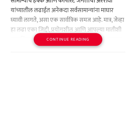
सामान्यांचे हक्क आणि कॉर्पोरेट जगताची अरेरावी
युरेनियमच्या साठ्याबाबत (Stockpile) नव्याने
नाही. या कल्पनेची पाळेमुळे थेट महाराष्ट्राच्या कोकण
यांच्यातील लढाईत अनेकदा सर्वसामान्यांना माघार
वाटाघाटी करणे.
किनारपट्टीशी आणि ‘बेने इस्रायल’ (Bene Israel)
घ्यावी लागते, असा एक सार्वत्रिक समज आहे. मात्र, जेव्हा
समुदायाच्या आगमनाशी जोडलेली आहेत.
१२. आशियाई क्षेत्रातील तणाव कमी करण्यासाठी दोन्ही
हा लढा एका जिद्दी, प्रयोगशील आणि आपल्या मातीशी
इतिहासकारांच्या मते, शेकडो वर्षांपूर्वी ज्यू बांधवांचे एक
देशांनी प्रादेशिक पातळीवर उपाययोजना करणे.
प्रामाणिक असणाऱ्या शेतकऱ्याचा असतो, तेव्हा बलाढ्य
CONTINUE READING
जहाज अरबी समुद्रातून प्रवास करत असताना
आंतरराष्ट्रीय कंपन्यांनाही गुडघे टेकावे लागतात.
१३. इराणच्या अर्थव्यवस्थेच्या पुनर्रचनेसाठी आणि
महाराष्ट्रातील कोकण किनारपट्टीजवळ, विशेषतः नवगाव
केरळमधील पलक्कड जिल्ह्यातील एका कृषी संशोधक
गुंतवणुकीसाठी आंतरराष्ट्रीय पातळीवर चर्चा करणे.
(अलिबाग नजीक) येथे एका भीषण अपघाताचा बळी
शेतकऱ्याने ग्राहक न्यायालयाच्या माध्यमातून प्रस्थापित
आठ आशियाई पदके आणि
ठरले. या जहाजावरील काही ज्यू नागरिक जीव वाचवून
१४. कायमस्वरूपी आणि अंतिम शांतता करारासाठी
विमान वाहतूक क्षेत्रातील नामांकित कंपनी ‘एअर
विश्वविक्रमाची बरोबरी
कोकणात आले आणि त्यांनी याच मातीला आपले घर
(Final Comprehensive Treaty) दोन्ही देशांनी
आशिया’ला (Air Asia) असाच एक ऐतिहासिक दणका
मानले.
जसपाल राणा यांच्या वैयक्तिक कारकिर्दीचा आलेख
कटिबद्ध राहणे.
दिला आहे. विमानाला झालेल्या विलंबामुळे एका अत्यंत
थक्क करणारा आहे. त्यांनी आपल्या कारकिर्दीत
महाराष्ट्राच्या संस्कृतीने या परदेशी पाहुण्यांना इतके
दुर्मिळ आणि हायब्रिड फणसाचे रोपटे खराब
अणू वाटाघाटींचा पुनश्च
आंतरराष्ट्रीय स्तरावर जवळपास २५ पदकांची कमाई
आपलेसे केले की, काही पिढ्यांमध्येच हे ज्यू बांधव
झाल्याप्रकरणी, ग्राहक न्यायालयाने विमान कंपनीला
केली. आशियाई खेळांमध्ये (Asian Games) त्यांनी
हरिओम: सर्वात संवेदनशील
स्थानिक मराठी संस्कृतीत पूर्णपणे एकरूप झाले. त्यांनी
सेवांमधील त्रुटींबद्दल दोषी धरत तब्बल ९०,७५०
एकूण ८ पदके देशाच्या झोळीत टाकली. यामध्ये १९९४
मराठी भाषा आत्मसात केली, मराठी चालीरिती