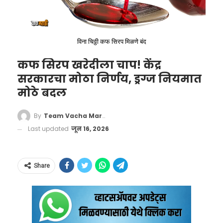
ते गुप्तचर विषयक सदन संसदीय निवड समितीचे
सदस्य बनले. पटेल हे रिपब्लिकन पक्षाशी संबंधित
असून ते ट्रम्प यांच्या अत्यंत जवळचे मानले जातात.
विना चिठ्ठी कफ सिरप मिळणे बंद
कफ सिरप खरेदीला चाप! केंद्र
सरकारचा मोठा निर्णय, ड्रग्ज नियमात
मोठे बदल
Indian-origin Kashyap Patel is
By
Team Vacha Marathi
likely to be the deputy director
Last updated
जून 16, 2026
of the CIA in the USA. (reports)
pic.twitter.com/gDBnR1WhFG
Share
— Indian Tech & Infra
(@IndianTechGuide)
November
7, 2024