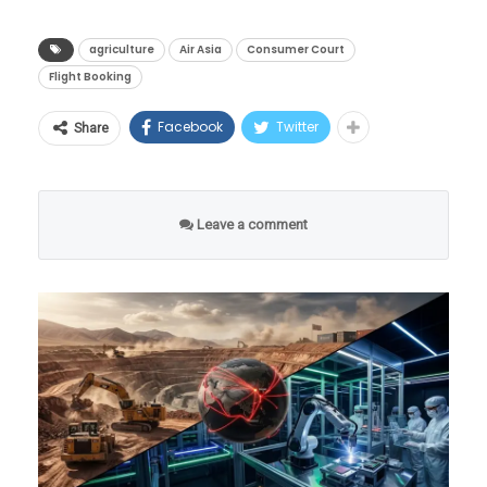
वळण
रुपयांची भरपाई देण्याचे आदेश दिले आहेत. हा निकाल
च्या हिरोशिमा आशियाई खेळांमधील ऐतिहासिक
स्वीकारल्या आणि त्यांचे आडनावही स्थानिक गावांवरून
केवळ एका रोपट्याची किंमत ठरवणारा नसून,
या संपूर्ण कराराचे भविष्य एकाच गोष्टीवर अवलंबून
agriculture
Air Asia
Consumer Court
सुवर्णपदकाचा समावेश होता, ज्याने त्यांना स्टार बनवले.
(उदा. केळकर, पेनकर, अष्टमकर) पडले. असे असूनही
ग्राहकांच्या हक्कांचे रक्षण करणारा एक मैलाचा दगड
Flight Booking
आहे, ती म्हणजे इराणचा अणू कार्यक्रम. इराणचा अणू
त्यानंतर २००६ च्या दोहा आशियाई खेळांमध्ये त्यांनी
त्यांनी आपली मूळ ज्यू धार्मिक ओळख अतिशय
ठरला आहे.
कार्यक्रम हा केवळ नागरी आणि ऊर्जेच्या वापरासाठी
तब्बल तीन सुवर्णपदके जिंकून नवा इतिहास रचला.
Facebook
Twitter
अभिमानाने जिवंत ठेवली. आज या समुदायाला ‘बेने
Share
असल्याचा दावा तेहरान नेहमीच करत आला आहे. मात्र,
एका दुर्मिळ रोपट्यासाठी
याच दोहा स्पर्धेत त्यांनी २५ मीटर सेंटर फायर पिस्तूल
इस्रायल’ म्हणून ओळखले जाते, ज्यांचे वंशज आज
अमेरिका आणि इस्रायलचा असा आरोप आहे की, इराण
इंडोनेशियाची वारी: कृषी
प्रकारात जागतिक विक्रमाची बरोबरी केली होती.
इस्रायलच्या आधुनिक जडणघडणीत आणि अर्थव्यवस्थेत
अत्यंत उच्च पातळीवर युरेनियम समृद्ध करत असून ते
संशोधनाचा खडतर प्रवास
Leave a comment
अत्यंत महत्त्वाची भूमिका बजावत आहेत.
अण्वस्त्र निर्मितीच्या अगदी जवळ पोहोचले आहेत.
हा संपूर्ण प्रवास केवळ एका झाडाची खरेदी करण्याचा
छत्रपती शिवरायांच्या सैन्यात ज्यू
नव्हता, तर तो कृषी क्षेत्रातील एका नव्या प्रयोगाचा ध्यास
या अंतरिम मसुद्यानुसार, पुढील ६० दिवस इराण आपले
सैनिकांचे शौर्य
#WATCH
| Delhi: The body of
होता. केरळच्या पलक्कड जिल्ह्यातील हे शेतकरी केवळ
अणू संशोधन आणि युरेनियम समृद्धीकरण पूर्णपणे
Jaspal Rana, shooter and coach
या इतिहासाला खरा सुवर्णस्पर्श मिळाला तो सतराव्या
पारंपरिक शेतीवर अवलंबून नसून, ते संकरित (Hybrid)
थांबवेल. या बदल्यात त्यांना आर्थिक सवलत मिळेल. पण
of Double Olympics medalist
शतकात, जेव्हा छत्रपती शिवाजी महाराजांनी हिंदवी
जातीच्या वनस्पतींवर सातत्याने संशोधन करत असतात.
हा अंतिम तोडगा नाही. ट्रम्प यांनी ‘न्यू यॉर्क टाईम्स’ला
Manu Bhaker, who passed away
स्वराज्याची स्थापना केली. ज्यू इतिहासकार आणि
आपल्या शेतात फणसाच्या एका अत्यंत दुर्मिळ आणि
दिलेल्या मुलाखतीत स्पष्ट इशारा दिला आहे की, “जर
at Max Saket Hospital this
स्थानिक कागदपत्रांनुसार, महाराष्ट्रात पिढ्यानपिढ्या
उच्च दर्जाच्या संकरित जातीची लागवड करण्याचा