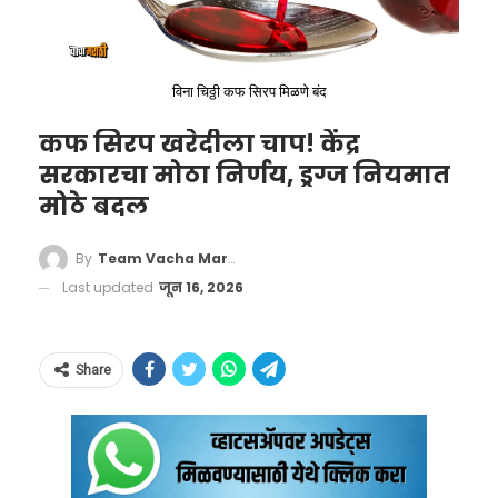
त्याच्यावर आयपीसी कलम 406 अंतर्गत कारवाई होऊ
शकते. याशिवाय या व्यक्तीला 1 ते 3 वर्षांचा तुरुंगवास
किंवा दंडही होऊ शकतो. त्याचबरोबर दोन्ही शिक्षाही
विना चिठ्ठी कफ सिरप मिळणे बंद
होऊ शकतात.
कफ सिरप खरेदीला चाप! केंद्र
सरकारचा मोठा निर्णय, ड्रग्ज नियमात
रिझर्व्ह बँकेचा नियम काय
मोठे बदल
आहे?
By
Team Vacha Marathi
रिझर्व्ह बँक ऑफ इंडियाच्या म्हणण्यानुसार, अनेक वेळा
Last updated
जून 16, 2026
लोक ऑनलाइन पैसे ट्रान्सफर करताना अशा प्रकारची
चूक करतात. किंवा पैसे चुकीच्या खात्यात ट्रान्सफर
Share
केले जातात. त्यामुळे अशा परिस्थितीत तुम्ही बँकेकडे
तक्रार करू शकता. यानंतर, तुम्हाला तुमचे पैसे 48
तासांच्या आत मिळतील. या परिस्थितीत, ग्राहकांनी