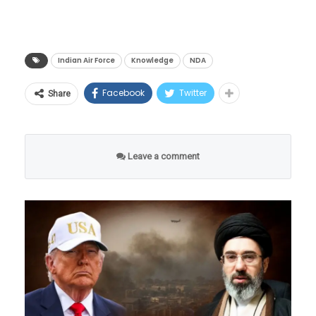
च्या कलम १२ आणि ३३ अंतर्गत मिळालेल्या विशेष
या दिमाखदार सोहळ्यात एकूण २३१ फ्लाईट कॅडेट्स
अधिकारांचा वापर करून ऐतिहासिक ‘ड्रग्ज रूल्स १९४५’
उत्तीर्ण झाले, ज्यामध्ये १९४ पुरुष आणि ३७ महिलांचा
(Drugs Rules 1945) मध्ये मोठी सुधारणा केली आहे.
समावेश होता. मात्र, या संपूर्ण परेडमध्ये सर्वांच्या नजरा
Indian Air Force
Knowledge
NDA
या अधिसूचनेतील तीन अत्यंत महत्त्वाच्या बाबी
दिव्यांशी सिंगवर खिळल्या होत्या. कारण, ती केवळ एक
Facebook
Twitter
Share
खालीलप्रमाणे आहेत:
अधिकारी बनत नव्हती, तर भारतीय लष्करातील एका
नव्या युगाची ती अग्रदूत ठरली होती.
नियम २०२६ लागू:
या सुधारित नियमांना आता
Leave a comment
‘ड्रग्ज (पाचवी सुधारणा) नियम, २०२६’ (Drugs
(Fifth Amendment) Rules, 2026) असे
संबोधले जाईल.
तात्काळ अंमलबजावणी:
हे नियम शासकीय
राजपत्रात (Official Gazette) प्रसिद्ध झाल्याच्या
तारखेपासून संपूर्ण देशात तात्काळ लागू झाले
आहेत.