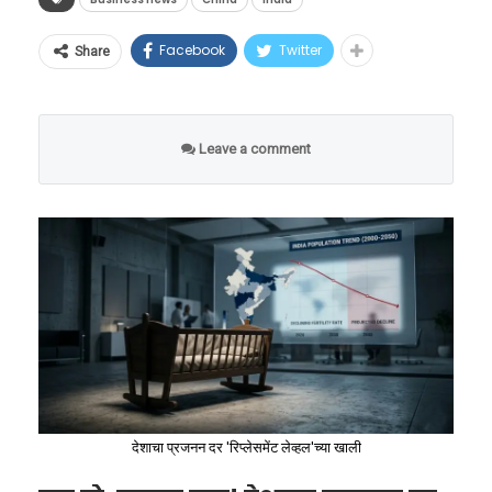
इस्रायलच्या राजकीय आणि शैक्षणिक वर्तुळात छत्रपती
काळच सांगेल. मात्र, सध्याच्या घडीला या १४ कलमी
कुआलालंपूर येथून त्यांना कोच्चीसाठी दुसरी कनेक्टिंग
आणि आंतरराष्ट्रीय बंदरांवर आपला पोलादी विळखा घट्ट
सौरभ चौधरी ते मनू भाकर:
शिवाजी महाराजांच्या नेतृत्वाची तुलना ज्यू इतिहासातील
मसुद्याने जगाला एका मोठ्या युद्धाच्या खाईतून नक्कीच
फ्लाइट पकडायची होती. या दोन्ही विमानांच्या वेळेत
केला आहे. ड्रॅगनने जगासमोर उभी केलेली ही खनिजांची
Facebook
Twitter
Share
चॅम्पियन्स घडवणारी फॅक्टरी
सर्वात महान आणि पवित्र मानल्या जाणाऱ्या ‘जुडास
बाहेर काढले आहे.
जवळपास ३ तासांचे सुरक्षित अंतर होते. मात्र, एअर
नवी ‘भिंत’ तोडण्यासाठी आता अमेरिकेच्या नेतृत्वाखाली
मॅकाबीस’ (Judas Maccabeus) यांच्याशी केली जाते.
आशियाचे पहिलेच विमान मेदाम-कुआलामू
भारत आणि जपानसह जगातील ५५ देश एकत्र आले
आपल्या व्यावसायिक कारकिर्दीला निरोप दिल्यानंतर
‘वाचा मराठी’चा व्हॉट्सअप ग्रुप जॉईन करण्यासाठी येथे
‘द टाइम्स ऑफ इस्रायल’मध्ये प्रसिद्ध झालेल्या एका
विमानतळावरून अत्यंत उशिराने उडाले. परिणामी,
Leave a comment
असून एका नव्या जागतिक भू-राजकीय युद्धाची ठिणगी
जसपाल राणा यांनी स्वतःला कोचिंग क्षेत्रासाठी वाहून
क्लिक करा
शोधनिबंधात या साम्याचा सविस्तर उल्लेख करण्यात
कुआलालंपूर येथे पोहोचण्यास कमालीचा उशीर झाला
पडली आहे.
घेतले. २०१२ मध्ये त्यांनी भारताच्या ज्युनियर पिस्तूल
आला होता.
आणि शेतकऱ्याची कोच्चीला जाणारी महत्त्वाची फ्लाइट
प्रोग्रामची धुरा हाती घेतली. पुढच्या एका दशकात त्यांनी
तंत्रज्ञानाचा कणा आणि चीनचा
चुकली.
भारतीय शूटिंगमध्ये टॅलेंटची अशी काही पाइपलाइन
ख्रिस्तपूर्व दुसऱ्या शतकात जुडास मॅकाबीस यांनी
धोकादायक मास्टरप्लॅन
तयार केली, ज्यातून एकामागून एक जागतिक दर्जाचे
सिरियाच्या बलाढ्य सेल्युसिड साम्राज्याचा राजा
या संकटसमयी शेतकऱ्याने कुआलालंपूर
आधुनिक जगाला चालवणारी कोणतीही यंत्रणा—मग ते
शूटर्स देशाला मिळाले.
अँटिओकस (Antiochus IV Epiphanes) याच्या
विमानतळावरील एअर आशियाच्या वरिष्ठ अधिकाऱ्यांशी
आधुनिक लढाऊ विमान असो, अत्याधुनिक एआय
आक्रमणापासून ज्यू संस्कृती, धर्म आणि जेरुसलेमच्या
संपर्क साधला. आपल्याकडे असलेले रोपटे अत्यंत
त्यांच्या मार्गदर्शनाखाली तयार झालेल्या प्रमुख
सुपरकॉम्प्युटर असो, किंवा रस्त्यांवर धावणाऱ्या
पवित्र मंदिराचे रक्षण केले होते. अँटिओकस ज्यूंवर ग्रीक
नाजूक असून, ते जास्त काळ जगू शकणार नाही, हे त्यांनी
खेळाडूंमध्ये सौरभ चौधरी, अनिश भानवाला आणि चिंकी
इलेक्ट्रिक गाड्या असो—या सर्वांचे अस्तित्व लिथियम,
संस्कृती लादण्याचा प्रयत्न करत होता, ज्याला मॅकाबीस
देशाचा प्रजनन दर 'रिप्लेसमेंट लेव्हल'च्या खाली
अधिकाऱ्यांच्या निदर्शनास आणून दिले. दुसऱ्या
यादव यांसारख्या अव्वल शूटर्सचा समावेश आहे. अत्यंत
कोबाल्ट आणि निकेल यांसारख्या अत्यंत दुर्मिळ
यांनी गनिमी काव्याने आणि अतुलनीय शौर्याने तोंड दिले.