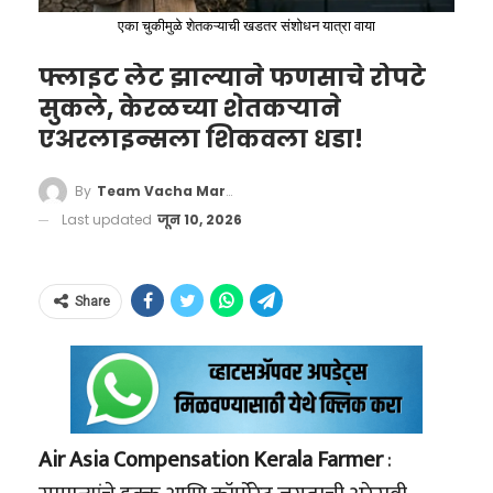
६. इराणचा अमेरिकेने जप्त केलेला २४ अब्ज डॉलर्सचा
समाजासाठी आणि सिनेसृष्टीसाठी विचार करायला
12, 2026
एका चुकीमुळे शेतकऱ्याची खडतर संशोधन यात्रा वाया
परदेशी निधी टप्प्याटप्प्याने मुक्त करणे.
लावणारे आहे. तिच्या निधनाने मराठी आणि हिंदी टीव्ही
फ्लाइट लेट झाल्याने फणसाचे रोपटे
सृष्टीत कधीही भरून न निघणारी पोकळी निर्माण झाली
सुकले, केरळच्या शेतकऱ्याने
७. पुढील सर्वसमावेशक करारासाठी ६० दिवसांचा
आहे.
एअरलाइन्सला शिकवला धडा!
निश्चित कालावधी निश्चित करणे.
१९९० च्या दशकात त्यांनी आशियाई खेळ, राष्ट्रकुल खेळ
‘वाचा मराठी’चा व्हॉट्सअप ग्रुप जॉईन करण्यासाठी येथे
(कॉमनवेल्थ गेम्स) आणि आशियाई चॅम्पियनशिपमध्ये
By
Team Vacha Marathi
८. इराणने कोणत्याही परिस्थितीमध्ये अण्वस्त्रे तयार न
क्लिक करा
भारताचा तिरंगा सातत्याने उंचावला. रेंजवर उभं राहून
Last updated
जून 10, 2026
करण्याची दिलेली लेखी हमी.
अचूक वेध घेण्याची त्यांची शैली पाहून देशातील हजारो
९. इराणमधील युरेनियमच्या समृद्धीकरणाला (Uranium
तरुणांनी हातात पिस्तूल धरण्याची प्रेरणा घेतली. आज
Share
कोकण किनारपट्टी, जहाजाचा
Enrichment) तात्पुरती पूर्ण स्थगिती.
भारत नेमबाजीत जगात महासत्ता मानला जातो, त्याचे
अपघात आणि ‘बेने इस्रायल’चा
बीज रोवणाऱ्या प्रमुख शिलेदारांमध्ये जसपाल राणा यांचे
१०. नवीन अणू प्रकल्पांचा विस्तार करण्यावर आणि
उदय
नाव अग्रक्रमाने घेतले जाते.
पायाभूत सुविधा वाढवण्यावर पूर्ण बंदी.
इस्रायलने छत्रपती शिवाजी महाराजांचा पुतळा आपल्या
Air Asia Compensation Kerala Farmer
:
११. इराणकडे सध्या उपलब्ध असलेल्या समृद्ध
देशात उभारण्याचा घेतलेला निर्णय अचानक घेतलेला