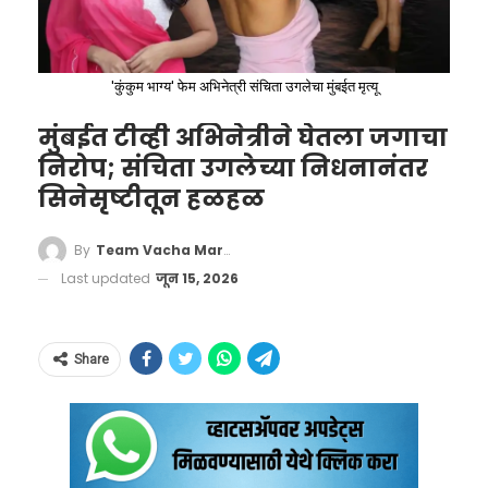
त्यासाठी तुम्हाला प्रथम एखाद्या नोंदणीकृत वैद्यकीय
व्यावसायिकाकडे (Registered Medical
'कुंकुम भाग्य' फेम अभिनेत्री संचिता उगलेचा मुंबईत मृत्यू
Practitioner – RMP) म्हणजेच अधिकृत डॉक्टरांकडे
जावे लागेल. डॉक्टरांनी तपासून दिलेल्या प्रिस्क्रिप्शन
मुंबईत टीव्ही अभिनेत्रीने घेतला जगाचा
दाखवल्यानंतरच मेडिकल स्टोअर चालक तुम्हाला ते
निरोप; संचिता उगलेच्या निधनानंतर
दुसरीकडे, इराणचे उपपरराष्ट्र मंत्री काझम गारीबाबादी
सिनेसृष्टीतून हळहळ
पुरुष कॅडेट्सच्या खांद्याला खांदा:
सिरप देऊ शकणार आहे.
यांनीही या कराराला दुजोरा दिला आहे. रॉयटर्स आणि
दिव्यांशीचे खडतर प्रशिक्षण
२. मेडिकल स्टोअर्ससाठी कडक नियम:
देशभरातील सर्व
By
Team Vacha Marathi
इराणच्या स्थानिक माध्यमांनी या करारातील अत्यंत
NDA मधील प्रशिक्षण हे जगातील सर्वात कठीण
Last updated
जून 15, 2026
फार्मसी आणि मेडिकल स्टोअर्सना आता नव्या नियमांचे
संवेदनशील १४ कलमी मसुदा लीक केला आहे. हा
लष्करी प्रशिक्षणांपैकी एक मानले जाते. दिव्यांशीने येथे
काटेकोरपणे पालन करावे लागेल. जर एखाद्या मेडिकल
केवळ तात्पुरता युद्धविराम नसून, पश्चिम आशियातील
कोणत्याही सवलतीची अपेक्षा न ठेवता, पुरुष
चालकाने डॉक्टरांच्या चिठ्ठीशिवाय सिरपची विक्री केली,
Share
संपूर्ण समीकरणांना बदलून टाकणारा एक मोठा
कॅडेट्सच्या खांद्याला खांदा लावून प्रत्येक आव्हानाचा
तर त्याचा परवाना रद्द होऊ शकतो किंवा त्याच्यावर
भूराजकीय भूकंप ठरत आहे.
सामना केला. शारीरिक तंदुरुस्ती, खडतर मैदानी
कायदेशीर कारवाई केली जाऊ शकते. यामुळे मेडिकल
कसरती, लष्करी शिस्त, नेतृत्वगुण आणि रणनीती या
चालकांना आता प्रत्येक सिरपच्या विक्रीची नोंद ठेवावी