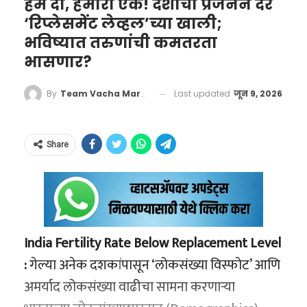
कोणत्याही पर्यायी विमानाची व्यवस्था करण्यासाठी ते
हम दो, हमारा एक! देशाचा प्रजनन दर
कठीण आणि दबावाच्या परिस्थितीत खेळाडूंचे मानसिक
खनिजांवर अवलंबून असते. उदाहरणार्थ, अमेरिका सध्या
अतिरिक्त शुल्क देण्यासही तयार होते. मात्र, येथील
‘रिप्लेसमेंट लेव्हल’च्या खाली;
संतुलन कसे राखायचे, याचे कसब राणा यांच्याकडे होते.
ठीक अठराशे वर्षांनंतर, भारतातील पूर्व आणि उत्तर
इराणमधील युद्धक्षेत्राच्या विश्लेषणासाठी क्लाउड-
भविष्यात तरुणांची कमतरता
विमान कंपनीच्या अधिकाऱ्यांनी अत्यंत बेजबाबदार आणि
ते सरावादरम्यान हुबेहूब आंतरराष्ट्रीय स्पर्धेसारखी
भागातून आलेल्या मुघल सम्राट औरंगजेबाच्या
आधारित अत्याधुनिक एआय प्रणाल्यांचा वापर करत
भासणार?
संवेदनशीलतेचा अभाव असलेले वर्तन केले.
परिस्थिती निर्माण करायचे, जेणेकरून खेळाडू मुख्य
कट्टरतावादी आक्रमणापासून छत्रपती शिवाजी
आहे. लष्करी हालचाली अचूक टिपण्यासाठी आणि
“कोच्चीसाठी पुढील तीन दिवस कोणतीही फ्लाइट
स्पर्धेत दडपणाखाली येणार नाहीत.
महाराजांनी दक्षिण आणि पश्चिम भारताचे, येथील
Last updated
जून 9, 2026
By
Team Vacha Marathi
शत्रूचा वेध घेण्यासाठी लागणारे हे हाय-टेक हार्डवेअर
उपलब्ध नाही,” असे खोटे आश्वासन देऊन अधिकाऱ्यांनी
संस्कृतीचे आणि बहुसांस्कृतिकतेचे रक्षण केले. दोन्ही
याच खनिजांपासून बनवले जाते.
मनू भाकरच्या ऑलिम्पिक यशाचे
आपली जबाबदारी झटकून टाकली.
योद्ध्यांनी बलाढ्य परकीय आणि जुलमी सत्तांविरुद्ध
खरे शिल्पकार
Share
अत्यंत मर्यादित संसाधने असताना केवळ गनिमी
जसपाल राणा यांच्या कोचिंग कारकिर्दीतील सुवर्णक्षण
काव्याच्या (Guerrilla Warfare) जोरावर विजय
२०२४ च्या पॅरिस ऑलिम्पिकमध्ये पाहायला मिळाला.
मिळवला. हा वैचारिक आणि रणनीतिक समान धागा
स्टार नेमबाज मनू भाकर हिच्या कारकिर्दीत एक असा
इस्रायली नागरिकांना शिवरायांकडे एक जागतिक नेता
India Fertility Rate Below Replacement Level
टप्पा आला होता, जेव्हा ती प्रचंड खराब फॉर्मातून जात
म्हणून पाहण्यास प्रवृत्त करतो.
:
गेल्या अनेक दशकांपासून ‘लोकसंख्या विस्फोट’ आणि
होती आणि तिने खेळ सोडण्याचा विचार केला होता.
अमर्याद लोकसंख्या वाढीचा सामना करणाऱ्या
जागतिक राजकारण आणि भारत-
अशा कठीण काळात जसपाल राणा तिच्या पाठीशी