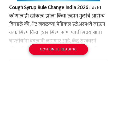
देखील त्यांच्या सेवा प्रदात्याकडे तक्रार करावी. तुम्ही ज्या
Cough Syrup Rule Change India 2026 :
घरात
माध्यमाद्वारे पैसे हस्तांतरित केले आहेत त्या माध्यमाच्या
कोणालाही खोकला झाला किंवा लहान मुलांचे आरोग्य
ग्राहक सेवा क्रमांकावर कॉल करा.
बिघडले की, थेट जवळच्या मेडिकल स्टोअरमध्ये जाऊन
हेही वाचा –
जगातील सर्वात थंड शहर! मायनस 58 डिग्री
कफ सिरप किंवा इतर सिरप आणण्याची सवय आता
तापमान, तरीही लोक इथे राहतात!
भारतीयांना बदलावी लागणार आहे. केंद्र सरकारने
औषध विक्रीच्या नियमांमध्ये एक अत्यंत मोठा आणि
CONTINUE READING
अत्यंत संवेदनशील बदल केला आहे. देशातील वाढते
आरोग्य धोके आणि सिरपच्या अतिवापरामुळे होणारे
दुष्परिणाम रोखण्यासाठी आता डॉक्टरांच्या अधिकृत
चिठ्ठीशिवाय (Prescription) कोणत्याही प्रकारचे
सिरप विकण्यास किंवा खरेदी करण्यास पूर्णपणे बंदी
घालण्यात आली आहे. केंद्र सरकारच्या या निर्णयामुळे
औषध निर्माण क्षेत्रात आणि सर्वसामान्य नागरिकांमध्ये
एकच खळबळ उडाली आहे.