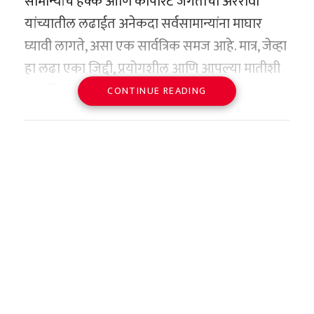
सामान्यांचे हक्क आणि कॉर्पोरेट जगताची अरेरावी
युरेनियमच्या साठ्याबाबत (Stockpile) नव्याने
नाही. या कल्पनेची पाळेमुळे थेट महाराष्ट्राच्या कोकण
यांच्यातील लढाईत अनेकदा सर्वसामान्यांना माघार
वाटाघाटी करणे.
किनारपट्टीशी आणि ‘बेने इस्रायल’ (Bene Israel)
घ्यावी लागते, असा एक सार्वत्रिक समज आहे. मात्र, जेव्हा
समुदायाच्या आगमनाशी जोडलेली आहेत.
१२. आशियाई क्षेत्रातील तणाव कमी करण्यासाठी दोन्ही
हा लढा एका जिद्दी, प्रयोगशील आणि आपल्या मातीशी
इतिहासकारांच्या मते, शेकडो वर्षांपूर्वी ज्यू बांधवांचे एक
देशांनी प्रादेशिक पातळीवर उपाययोजना करणे.
प्रामाणिक असणाऱ्या शेतकऱ्याचा असतो, तेव्हा बलाढ्य
CONTINUE READING
जहाज अरबी समुद्रातून प्रवास करत असताना
आंतरराष्ट्रीय कंपन्यांनाही गुडघे टेकावे लागतात.
१३. इराणच्या अर्थव्यवस्थेच्या पुनर्रचनेसाठी आणि
महाराष्ट्रातील कोकण किनारपट्टीजवळ, विशेषतः नवगाव
केरळमधील पलक्कड जिल्ह्यातील एका कृषी संशोधक
गुंतवणुकीसाठी आंतरराष्ट्रीय पातळीवर चर्चा करणे.
(अलिबाग नजीक) येथे एका भीषण अपघाताचा बळी
शेतकऱ्याने ग्राहक न्यायालयाच्या माध्यमातून प्रस्थापित
आठ आशियाई पदके आणि
ठरले. या जहाजावरील काही ज्यू नागरिक जीव वाचवून
१४. कायमस्वरूपी आणि अंतिम शांतता करारासाठी
विमान वाहतूक क्षेत्रातील नामांकित कंपनी ‘एअर
विश्वविक्रमाची बरोबरी
कोकणात आले आणि त्यांनी याच मातीला आपले घर
(Final Comprehensive Treaty) दोन्ही देशांनी
आशिया’ला (Air Asia) असाच एक ऐतिहासिक दणका
मानले.
जसपाल राणा यांच्या वैयक्तिक कारकिर्दीचा आलेख
कटिबद्ध राहणे.
दिला आहे. विमानाला झालेल्या विलंबामुळे एका अत्यंत
थक्क करणारा आहे. त्यांनी आपल्या कारकिर्दीत
महाराष्ट्राच्या संस्कृतीने या परदेशी पाहुण्यांना इतके
दुर्मिळ आणि हायब्रिड फणसाचे रोपटे खराब
अणू वाटाघाटींचा पुनश्च
आंतरराष्ट्रीय स्तरावर जवळपास २५ पदकांची कमाई
आपलेसे केले की, काही पिढ्यांमध्येच हे ज्यू बांधव
झाल्याप्रकरणी, ग्राहक न्यायालयाने विमान कंपनीला
केली. आशियाई खेळांमध्ये (Asian Games) त्यांनी
हरिओम: सर्वात संवेदनशील
स्थानिक मराठी संस्कृतीत पूर्णपणे एकरूप झाले. त्यांनी
सेवांमधील त्रुटींबद्दल दोषी धरत तब्बल ९०,७५०
एकूण ८ पदके देशाच्या झोळीत टाकली. यामध्ये १९९४
मराठी भाषा आत्मसात केली, मराठी चालीरिती