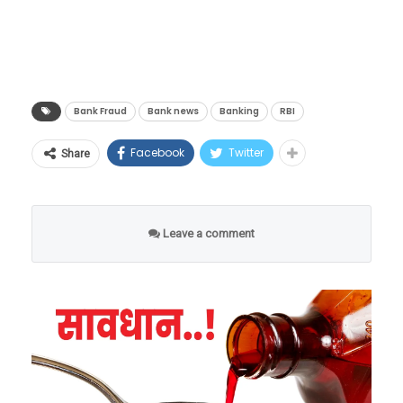
तुम्ही चुकून चुकीच्या खात्यात पैसे ट्रान्सफर केले, तर
तुम्हाला ते कसे परत मिळणार?
Bank Fraud
Bank news
Banking
RBI
Facebook
Twitter
Share
Leave a comment
वकिलांच्या म्हणण्यानुसार, जर तुम्ही चुकून एखाद्याच्या
खात्यात पैसे ट्रान्सफर केले असतील तर त्याचा अर्थ
असा नाही की तो तुमच्या पैशाचा मालक झाला आहे.
अशा परिस्थितीत जर त्या व्यक्तीने पैसे खर्च केले तर