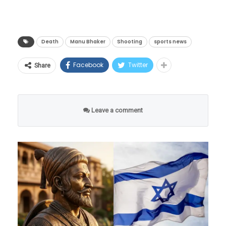
लागेल. हा निर्णय तात्काळ लागू झाल्यामुळे, आता सर्व
मालिकेने तिला केवळ ओळखच दिली नाही, तर
असल्यामुळे भारताच्या ऊर्जा सुरक्षिततेवर मोठी टांगती
मिळालेल्या अधिकृत माहितीनुसार, जर्मनीतील म्युनिक
राज्य सरकारांच्या ड्रग्ज कंट्रोलर विभागाला आपापल्या
अभिनेत्री म्हणून तिचा आत्मविश्वासही वाढवला.
तलवार होती.
येथे पार पडलेल्या आयएसएसएफ (ISSF) शूटिंग वर्ल्ड
राज्यात या नियमाची काटेकोर अंमलबजावणी
कपमध्ये ते भारतीय पिस्तूल टीमसोबत मुख्य प्रशिक्षक
Death
Manu Bhaker
Shooting
sports news
या यशानंतर संचिताने मागे वळून पाहिले नाही. सोनी
किमतींवर नियंत्रण:
या करारामुळे आंतरराष्ट्रीय
करण्यासाठी कंबर कसावी लागणार आहे. एकंदरीत, हा
म्हणून सहभागी झाले होते. २४ ते ३१ मे २०२६ या
सबवरील ‘वागळे की दुनिया’मध्ये तिने ‘रुचिता जेटली’
बाजारात कच्च्या तेलाचे दर स्थिर होतील, ज्यामुळे
निर्णय तात्कालिक त्रासाचा वाटू शकत असला, तरी
Facebook
Twitter
Share
कालावधीत झालेल्या या स्पर्धेनंतर मायदेशी परतत
या व्यक्तिरेखेला न्याय दिला. त्यानंतर दंगल टीव्हीवरील
भारतीय रुपयावरील दबाव कमी होईल.
देशाच्या दीर्घकालीन सार्वजनिक आरोग्याच्या दृष्टीने हे
असतानाच त्यांची प्रकृती अचानक बिघडली. नवी
‘दिलवाली दुल्हा ले जायेगी’ या मालिकेत तिने मुख्य
महागाईतून सुटका:
कच्च्या तेलाचे दर घसरल्यास
एक क्रांतीकारी पाऊल मानले जात आहे.
दिल्लीत पोहोचताच त्यांना तातडीने साकेत येथील मॅक्स
नायिकेची (सुकून) भूमिका साकारली होती. सौरव
Leave a comment
भारतात पेट्रोल, डिझेल आणि पर्यायाने वाहतूक
रुग्णालयात दाखल करण्यात आले होते. रुग्णालयात
‘वाचा मराठी’चा व्हॉट्सअप ग्रुप जॉईन करण्यासाठी येथे
बेदीसोबतची तिची जोडी प्रेक्षकांना खूप भावली होती.
खर्च कमी होऊन सर्वसामान्यांना महागाईतून मोठा
त्यांच्यावर तज्ज्ञ डॉक्टरांच्या देखरेखीखाली उपचार सुरू
क्लिक करा
विशेष म्हणजे, आगामी काळात ती विकी कौशलची मुख्य
दिलासा मिळू शकतो.
होते. मात्र, १२ जूनच्या सकाळी त्यांची प्रकृती कमालीची
भूमिका असलेल्या ‘छावा’ या बिग बजेट चित्रपटात
व्यापारी सुरक्षितता:
भारताची अनेक मालवाहू
खालावली आणि उपचारादरम्यान त्यांची प्राणज्योत
‘ताराबाईं’च्या महत्त्वपूर्ण भूमिकेत दिसणार होती. या
जहाजे या मार्गावरून जातात, त्यांची सुरक्षितता
मालवली. वयाच्या पन्नाशीच्या आतच एका महान
चित्रपटाकडून तिला खूप अपेक्षा होत्या.
आता सुनिश्चित झाली आहे.
खेळाडूने आणि मार्गदर्शकाने जगाचा निरोप घेतल्याने
अखेरची सोशल मीडिया पोस्ट
क्रीडा क्षेत्राचे कधीही भरून न निघणारे नुकसान झाले
अब्जावधी डॉलर्सचा निधी