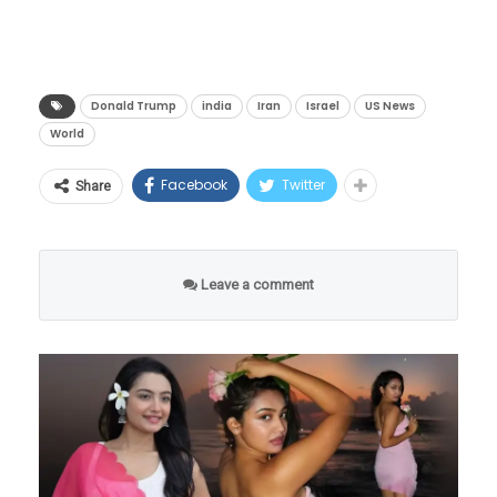
पाकिस्तान, कतार, सौदी अरेबिया आणि तुर्की यांच्या
तापाचे सिरप हे ‘ओव्हर द काउंटर’ (OTC) म्हणजेच
या निर्णयाने देशातील हजारो तरुणींच्या स्वप्नांना पंख
अत्यंत गोपनीय आणि दीर्घ मध्यस्थीनंतर हा राजनैतिक
काउंटरवरून थेट मिळणारे औषध मानले जात होते. मात्र,
दिले. २०२२ मध्ये जेव्हा NDA ने पहिल्यांदा महिला
चमत्कार घडला आहे. अमेरिकेचे अध्यक्ष डोनाल्ड ट्रम्प
आता चित्र बदलले आहे.
कॅडेट्सना प्रवेश दिला, तेव्हा निवडक पाच महिलांमध्ये
यांनी स्वतः त्यांच्या ८० व्या वाढदिवशी या कराराची
Donald Trump
india
Iran
Israel
US News
दिव्यांशी सिंगने आपले स्थान पक्के केले होते. तीन
World
घोषणा करताना अत्यंत आक्रमक आणि उत्साही शैलीत
वर्षांचे खडतर आणि आव्हानात्मक लष्करी प्रशिक्षण
म्हटले, “इस्लामिक रिपब्लिक ऑफ इराणसोबतचा
Facebook
Twitter
Share
यशस्वीरीत्या पूर्ण करून, या पहिल्या बॅचच्या महिला
करार आता पूर्ण झाला आहे. मी हॉर्मुझची सामुद्रधुनी
कॅडेट्सनी मार्च २०२५ मध्ये NDA मधून पदवी घेतली.
पूर्णपणे खुली करण्याचे आणि इराणवरील अमेरिकन
त्यानंतर दिव्यांशीने आपल्या ‘ग्राउंड ड्युटी’ शाखेच्या
नौदलाची नाकेबंदी तातडीने उठवण्याचे आदेश दिले
Leave a comment
विशेष प्रशिक्षणासाठी हैदराबादच्या एअर फोर्स
आहेत. जगातील जहाजांनो, तुमची इंजिने सुरू करा, तेल
अकॅडमीमध्ये पाऊल ठेवले होते.
वाहू द्या!”
१. नागरिकांसाठी बदल:
आता जर तुम्हाला किंवा तुमच्या
मुलाला खोकला, सर्दी किंवा इतर कोणताही त्रास झाला,
तर थेट मेडिकलमध्ये जाऊन सिरप आणता येणार नाही.