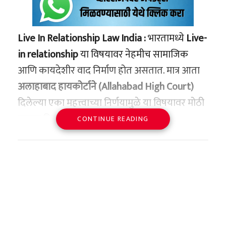
Live In Relationship Law India :
भारतामध्ये
Live-
in relationship
या विषयावर नेहमीच सामाजिक
आणि कायदेशीर वाद निर्माण होत असतात. मात्र आता
अलाहाबाद हायकोर्टाने (Allahabad High Court)
दिलेल्या एका महत्त्वाच्या निर्णयामुळे या विषयावर मोठी
स्पष्टता मिळाली आहे.
CONTINUE READING
शुक्रवारी दिलेल्या निर्णयात न्यायालयाने स्पष्ट शब्दांत
म्हटले की
“लग्न झालेला पुरुष जर दुसऱ्या प्रौढ
महिलेसोबत तिच्या संमतीने Live-in मध्ये राहत असेल,
तर ते स्वतःमध्ये कोणताही गुन्हा ठरत नाही.”