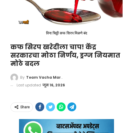
हा निर्णय
न्यायमूर्ती जे.जे. मुनीर आणि न्यायमूर्ती तरुण
सक्सेना
यांच्या खंडपीठाने दिला.
हे प्रकरण एका
Live-in जोडप्याने दाखल केलेल्या
विना चिठ्ठी कफ सिरप मिळणे बंद
याचिकेशी संबंधित होते
. या जोडप्याने न्यायालयाकडे
कफ सिरप खरेदीला चाप! केंद्र
संरक्षण मागितले होते कारण त्या महिलेला
तिच्या
सरकारचा मोठा निर्णय, ड्रग्ज नियमात
कुटुंबीयांकडून गंभीर धमक्या मिळत होत्या
.
मोठे बदल
By
Team Vacha Marathi
Last updated
जून 16, 2026
Share