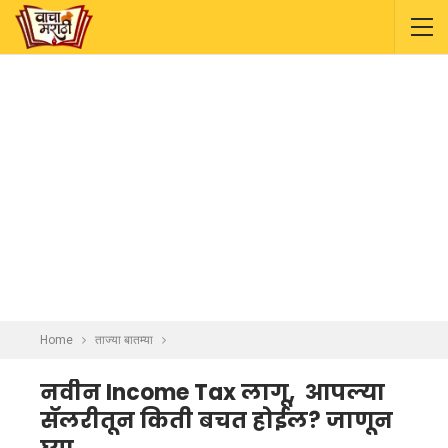
Home
ताज्या बातम्या
नवीन Income Tax लागू, आपल्या
सॅलरीतून किती बचत होईल? जाणून