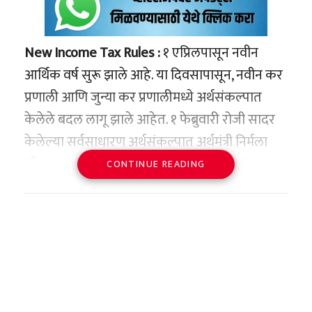
New Income Tax Rules :
१ एप्रिलपासून नवीन
आर्थिक वर्ष सुरू झाले आहे. या दिवसापासून, नवीन कर
प्रणाली आणि जुन्या कर प्रणालीमध्ये अर्थसंकल्पात
केलेले बदल लागू झाले आहेत. १ फेब्रुवारी रोजी सादर
केलेल्या सर्वसाधारण अर्थसंकल्पात अर्थमंत्री निर्मला
सीतारमण यांनी नवीन कर प्रणालीमध्ये १२ लाख
CONTINUE READING
रुपयांपर्यंत उत्पन्न असलेल्यांचा कर शून्य केला होता.
या अर्थसंकल्पात जुनी कर व्यवस्था तशीच ठेवण्यात
आली. अशा परिस्थितीत, आता प्रश्न उद्भवतो की जुनी
कर व्यवस्था चांगली आहे की नवीन कर व्यवस्था.
यासोबतच, नवीन कर प्रणालीमध्ये कर कसा वाचवता
येईल आणि करदात्याला यात किती फायदा होणार