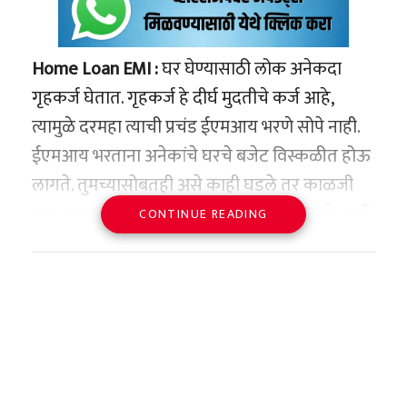
Home Loan EMI :
घर घेण्यासाठी लोक अनेकदा
गृहकर्ज घेतात. गृहकर्ज हे दीर्घ मुदतीचे कर्ज आहे,
त्यामुळे दरमहा त्याची प्रचंड ईएमआय भरणे सोपे नाही.
ईएमआय भरताना अनेकांचे घरचे बजेट विस्कळीत होऊ
लागते. तुमच्यासोबतही असे काही घडले तर काळजी
करू नका. येथे जाणून घ्या त्या स्मार्ट ट्रिक्स ज्याद्वारे तुम्ही
CONTINUE READING
तुमचा ईएमआय कमी करू शकता.
कर्जाचा कालावधी वाढवा