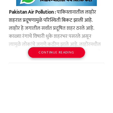
Pakistan Air Pollution :
पाकिस्तानातील लाहोर
शहरात प्रदूषणामुळे परिस्थिती बिकट झाली आहे.
लाहोर हे जगातील सर्वात प्रदूषित शहर ठरले आहे.
काळ्या रंगाचे विषारी धुके शहरभर पसरले असून
त्यामुळे लोकांचे जगणे कठीण झाले आहे. लाहोरमधील
एअर क्वालिटी इंडेक्स (AQI) 1900 च्या पुढे गेला आहे.
CONTINUE READING
अहवालानुसार, पाकिस्तानमधील सुमारे 15,000
रूग्णांना दमा, श्वास घेण्यास त्रास आणि इतर श्वसन
समस्यांमुळे रुग्णालयात दाखल करण्यात आले आहे.
लाहोरमधील परिस्थिती पाहून आरोग्य तज्ज्ञांनी इशारा
दिला आहे. प्रदूषणाबाबत तातडीने उपाययोजना न
केल्यास परिस्थिती आणखी गंभीर होऊ शकते, असे ते