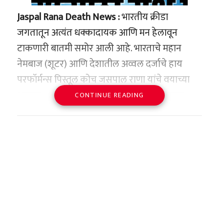
herself in her own home… The
सरकारला अपेक्षा आहे.
reason for the death will be
Jaspal Rana Death News :
भारतीय क्रीडा
determined in…
जगतातून अत्यंत धक्कादायक आणि मन हेलावून
भविष्यातील परिणाम आणि
https://t.co/L7JusjMW1g
टाकणारी बातमी समोर आली आहे. भारताचे महान
आव्हाने
pic.twitter.com/o0AESRpPDO
नेमबाज (शूटर) आणि देशातील अव्वल दर्जाचे हाय
या निर्णयामुळे देशातील आरोग्य व्यवस्था अधिक
परफॉर्मन्स पिस्तूल कोच जसपाल राणा यांचे वयाच्या
— ANI (@ANI)
June 15, 2026
पारदर्शक आणि सुरक्षित होणार असली, तरी ग्रामीण
अवघ्या ४९ व्या वर्षी दुखाद निधन झाले आहे. अचूक
CONTINUE READING
भागात याची अंमलबजावणी करणे हे सरकारसमोरील
निशाणा, अद्भूत एकाग्रता आणि भारतीय नेमबाजीला
मोठे आव्हान असणार आहे. ग्रामीण भागात डॉक्टरांची
जागतिक नकाशावर मानाचे स्थान मिळवून देणारा एक
संख्या कमी असल्याने नागरिक बऱ्याचदा मेडिकल
‘कुंकुम भाग्य’ ते ‘छावा’: यशाची
सुवर्णकाळ आज संपला आहे. १२ जून रोजी दिल्लीतील
स्टोअरवर अवलंबून असतात. अशा ठिकाणी रुग्णांची
भारतासाठी याचे महत्त्व काय?
चढती कमान
साकेत येथील मॅक्स रुग्णालयात त्यांनी अखेरचा श्वास
गैरसोय होऊ नये म्हणून प्रशासनाला विशेष काळजी
पेट्रोल-डिझेल स्वस्त होणार?
घेतला. नॅशनल रायफल असोसिएशन ऑफ इंडियाने
संचिताच्या अभिनय प्रवासात ‘कुंकुम भाग्य’ या झी
घ्यावी लागेल.
(NRAI) त्यांच्या निधानाच्या वृत्ताला अधिकृत दुजोरा
टीव्हीवरील लोकप्रिय मालिकेचा मोठा वाटा होता. या
भारतासारख्या देशासाठी, जो आपल्या गरजेच्या ८५
दिला असून, या बातमीने संपूर्ण क्रीडा विश्वावर शोककळा
तसेच, औषध कंपन्यांना आता आपल्या सिरपच्या
मालिकेत तिने ‘दिया टंडन’ ही भूमिका साकारली होती.
टक्क्यांहून अधिक कच्चे तेल आयात करतो, ही बातमी