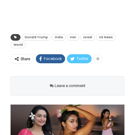
होणार आहे. आतापर्यंत भारतात खोकल्याचे किंवा
करार; हॉर्मुझची सामुद्रधुनी खुली!
पाकिस्तान, कतार, सौदी अरेबिया आणि तुर्की यांच्या
तापाचे सिरप हे ‘ओव्हर द काउंटर’ (OTC) म्हणजेच
या निर्णयाने देशातील हजारो तरुणींच्या स्वप्नांना पंख
अत्यंत गोपनीय आणि दीर्घ मध्यस्थीनंतर हा राजनैतिक
काउंटरवरून थेट मिळणारे औषध मानले जात होते. मात्र,
दिले. २०२२ मध्ये जेव्हा NDA ने पहिल्यांदा महिला
चमत्कार घडला आहे. अमेरिकेचे अध्यक्ष डोनाल्ड ट्रम्प
आता चित्र बदलले आहे.
कॅडेट्सना प्रवेश दिला, तेव्हा निवडक पाच महिलांमध्ये
यांनी स्वतः त्यांच्या ८० व्या वाढदिवशी या कराराची
Donald Trump
india
Iran
Israel
US News
दिव्यांशी सिंगने आपले स्थान पक्के केले होते. तीन
World
घोषणा करताना अत्यंत आक्रमक आणि उत्साही शैलीत
वर्षांचे खडतर आणि आव्हानात्मक लष्करी प्रशिक्षण
म्हटले, “इस्लामिक रिपब्लिक ऑफ इराणसोबतचा
Facebook
Twitter
Share
यशस्वीरीत्या पूर्ण करून, या पहिल्या बॅचच्या महिला
करार आता पूर्ण झाला आहे. मी हॉर्मुझची सामुद्रधुनी
कॅडेट्सनी मार्च २०२५ मध्ये NDA मधून पदवी घेतली.
पूर्णपणे खुली करण्याचे आणि इराणवरील अमेरिकन
त्यानंतर दिव्यांशीने आपल्या ‘ग्राउंड ड्युटी’ शाखेच्या
नौदलाची नाकेबंदी तातडीने उठवण्याचे आदेश दिले
Leave a comment
विशेष प्रशिक्षणासाठी हैदराबादच्या एअर फोर्स
आहेत. जगातील जहाजांनो, तुमची इंजिने सुरू करा, तेल
अकॅडमीमध्ये पाऊल ठेवले होते.
वाहू द्या!”
१. नागरिकांसाठी बदल:
आता जर तुम्हाला किंवा तुमच्या
मुलाला खोकला, सर्दी किंवा इतर कोणताही त्रास झाला,