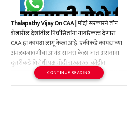
Thalapathy Vijay On CAA |
मोदी सरकारने तीन
शेजारील देशांतील निर्वासितांना नागरिकत्व देणारा
CAA हा कायदा लागू केला आहे. एकीकडे कायद्याच्या
अंमलबजावणीचा आनंद साजरा केला जात असताना
दुसरीकडे विरोधी पक्ष मोदी सरकारला कोंडीत
पकडण्यात कमी पडत आहेत. नुकताच स्वत:चा पक्ष सुरू
CONTINUE READING
करून राजकारणात प्रवेश केलेला दाक्षिणात्य अभिनेता
थलपती विजयने केंद्र सरकारवर हल्लाबोल केला आहे.
सोशल मीडियावर एक विधान जारी करताना विजय
म्हणाला, सीएएची अंमलबजावणी स्वीकारली जाऊ
शकत नाही.
विजय म्हणाला, नागरिकत्व दुरुस्ती कायदा 2019