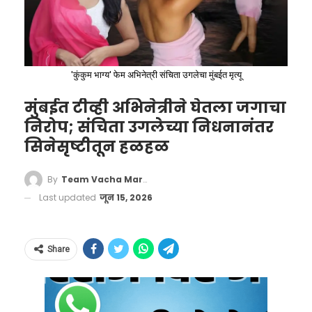
तर थेट मेडिकलमध्ये जाऊन सिरप आणता येणार नाही.
त्यासाठी तुम्हाला प्रथम एखाद्या नोंदणीकृत वैद्यकीय
व्यावसायिकाकडे (Registered Medical
'कुंकुम भाग्य' फेम अभिनेत्री संचिता उगलेचा मुंबईत मृत्यू
Practitioner – RMP) म्हणजेच अधिकृत डॉक्टरांकडे
जावे लागेल. डॉक्टरांनी तपासून दिलेल्या प्रिस्क्रिप्शन
मुंबईत टीव्ही अभिनेत्रीने घेतला जगाचा
दाखवल्यानंतरच मेडिकल स्टोअर चालक तुम्हाला ते
निरोप; संचिता उगलेच्या निधनानंतर
दुसरीकडे, इराणचे उपपरराष्ट्र मंत्री काझम गारीबाबादी
सिनेसृष्टीतून हळहळ
पुरुष कॅडेट्सच्या खांद्याला खांदा:
सिरप देऊ शकणार आहे.
यांनीही या कराराला दुजोरा दिला आहे. रॉयटर्स आणि
दिव्यांशीचे खडतर प्रशिक्षण
२. मेडिकल स्टोअर्ससाठी कडक नियम:
देशभरातील सर्व
By
Team Vacha Marathi
इराणच्या स्थानिक माध्यमांनी या करारातील अत्यंत
NDA मधील प्रशिक्षण हे जगातील सर्वात कठीण
Last updated
जून 15, 2026
फार्मसी आणि मेडिकल स्टोअर्सना आता नव्या नियमांचे
संवेदनशील १४ कलमी मसुदा लीक केला आहे. हा
लष्करी प्रशिक्षणांपैकी एक मानले जाते. दिव्यांशीने येथे
काटेकोरपणे पालन करावे लागेल. जर एखाद्या मेडिकल
केवळ तात्पुरता युद्धविराम नसून, पश्चिम आशियातील
कोणत्याही सवलतीची अपेक्षा न ठेवता, पुरुष
चालकाने डॉक्टरांच्या चिठ्ठीशिवाय सिरपची विक्री केली,
Share
संपूर्ण समीकरणांना बदलून टाकणारा एक मोठा
कॅडेट्सच्या खांद्याला खांदा लावून प्रत्येक आव्हानाचा
तर त्याचा परवाना रद्द होऊ शकतो किंवा त्याच्यावर
भूराजकीय भूकंप ठरत आहे.
सामना केला. शारीरिक तंदुरुस्ती, खडतर मैदानी
कायदेशीर कारवाई केली जाऊ शकते. यामुळे मेडिकल
कसरती, लष्करी शिस्त, नेतृत्वगुण आणि रणनीती या