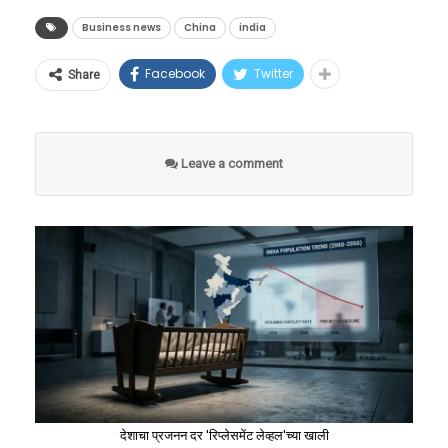
विश्लेषण
करतो की केवळ वादळापूर्वीची शांतता ठरतो, हे येणारा
कंपनीचे तिकीट बुक केले होते. नियमानुसार,
निकेलच्या खाणींपासून ते त्यांच्या शुद्धीकरण केंद्रांवर
गौरविण्यात आले.
Business news
China
india
इस्रायलच्या राजकीय आणि शैक्षणिक वर्तुळात छत्रपती
काळच सांगेल. मात्र, सध्याच्या घडीला या १४ कलमी
कुआलालंपूर येथून त्यांना कोच्चीसाठी दुसरी कनेक्टिंग
आणि आंतरराष्ट्रीय बंदरांवर आपला पोलादी विळखा घट्ट
सौरभ चौधरी ते मनू भाकर:
शिवाजी महाराजांच्या नेतृत्वाची तुलना ज्यू इतिहासातील
मसुद्याने जगाला एका मोठ्या युद्धाच्या खाईतून नक्कीच
फ्लाइट पकडायची होती. या दोन्ही विमानांच्या वेळेत
केला आहे. ड्रॅगनने जगासमोर उभी केलेली ही खनिजांची
Facebook
Twitter
Share
चॅम्पियन्स घडवणारी फॅक्टरी
सर्वात महान आणि पवित्र मानल्या जाणाऱ्या ‘जुडास
बाहेर काढले आहे.
जवळपास ३ तासांचे सुरक्षित अंतर होते. मात्र, एअर
नवी ‘भिंत’ तोडण्यासाठी आता अमेरिकेच्या नेतृत्वाखाली
मॅकाबीस’ (Judas Maccabeus) यांच्याशी केली जाते.
आशियाचे पहिलेच विमान मेदाम-कुआलामू
भारत आणि जपानसह जगातील ५५ देश एकत्र आले
आपल्या व्यावसायिक कारकिर्दीला निरोप दिल्यानंतर
‘वाचा मराठी’चा व्हॉट्सअप ग्रुप जॉईन करण्यासाठी येथे
‘द टाइम्स ऑफ इस्रायल’मध्ये प्रसिद्ध झालेल्या एका
विमानतळावरून अत्यंत उशिराने उडाले. परिणामी,
Leave a comment
असून एका नव्या जागतिक भू-राजकीय युद्धाची ठिणगी
जसपाल राणा यांनी स्वतःला कोचिंग क्षेत्रासाठी वाहून
क्लिक करा
शोधनिबंधात या साम्याचा सविस्तर उल्लेख करण्यात
कुआलालंपूर येथे पोहोचण्यास कमालीचा उशीर झाला
पडली आहे.
घेतले. २०१२ मध्ये त्यांनी भारताच्या ज्युनियर पिस्तूल
आला होता.
आणि शेतकऱ्याची कोच्चीला जाणारी महत्त्वाची फ्लाइट
प्रोग्रामची धुरा हाती घेतली. पुढच्या एका दशकात त्यांनी
तंत्रज्ञानाचा कणा आणि चीनचा
चुकली.
भारतीय शूटिंगमध्ये टॅलेंटची अशी काही पाइपलाइन
ख्रिस्तपूर्व दुसऱ्या शतकात जुडास मॅकाबीस यांनी
धोकादायक मास्टरप्लॅन
तयार केली, ज्यातून एकामागून एक जागतिक दर्जाचे
सिरियाच्या बलाढ्य सेल्युसिड साम्राज्याचा राजा
या संकटसमयी शेतकऱ्याने कुआलालंपूर
आधुनिक जगाला चालवणारी कोणतीही यंत्रणा—मग ते
शूटर्स देशाला मिळाले.
अँटिओकस (Antiochus IV Epiphanes) याच्या
विमानतळावरील एअर आशियाच्या वरिष्ठ अधिकाऱ्यांशी
आधुनिक लढाऊ विमान असो, अत्याधुनिक एआय
आक्रमणापासून ज्यू संस्कृती, धर्म आणि जेरुसलेमच्या
संपर्क साधला. आपल्याकडे असलेले रोपटे अत्यंत
त्यांच्या मार्गदर्शनाखाली तयार झालेल्या प्रमुख
सुपरकॉम्प्युटर असो, किंवा रस्त्यांवर धावणाऱ्या
पवित्र मंदिराचे रक्षण केले होते. अँटिओकस ज्यूंवर ग्रीक
नाजूक असून, ते जास्त काळ जगू शकणार नाही, हे त्यांनी
खेळाडूंमध्ये सौरभ चौधरी, अनिश भानवाला आणि चिंकी
इलेक्ट्रिक गाड्या असो—या सर्वांचे अस्तित्व लिथियम,
संस्कृती लादण्याचा प्रयत्न करत होता, ज्याला मॅकाबीस
देशाचा प्रजनन दर 'रिप्लेसमेंट लेव्हल'च्या खाली
अधिकाऱ्यांच्या निदर्शनास आणून दिले. दुसऱ्या