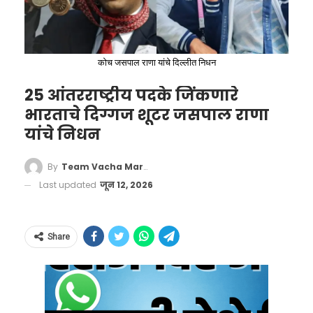
चिंता व्यक्त केली होती आणि भारताच्या औषध निर्मिती
जोडणारा हा अत्यंत अरुंद सागरी मार्ग जागतिक ऊर्जा
कोरले आहे.
क्षेत्राच्या प्रतिमेला मोठा धक्का बसला होता.
पुरवठ्याची जीवनवाहिनी मानला जातो.
संपूर्ण जगातील
एकूण तेल व्यापाराचा तब्बल २० टक्के (सुमारे एक
‘वाचा मराठी’चा व्हॉट्सअप ग्रुप जॉईन करण्यासाठी येथे
या जागतिक बदनामीची दखल घेत केंद्र सरकारने
कोच जसपाल राणा यांचे दिल्लीत निधन
पंचमांश) भाग याच मार्गावरून प्रवास करतो.
क्लिक करा
यापूर्वी सिरपच्या निर्यातीसाठी सरकारी प्रयोगशाळेतून
25 आंतरराष्ट्रीय पदके जिंकणारे
तपासणी बंधनकारक केली होती. आता देशांतर्गत
इराणने हॉर्मुझची कोंडी केल्यामुळे आणि अमेरिकेने
भारताचे दिग्गज शूटर जसपाल राणा
बाजारपेठेतही सिरपचा गैरवापर रोखण्यासाठी आणि
इराणच्या बंदरांना नौदलाच्या मदतीने वेढा घातल्यामुळे
यांचे निधन
लहान मुलांचे आरोग्य सुरक्षित ठेवण्यासाठी विक्रीच्या
जागतिक बाजारात कच्च्या तेलाच्या किमती भडकल्या
#WATCH
| Nalasopara,
नियमात हा अंतर्गत बदल करण्यात आला आहे.
By
Team Vacha Marathi
होत्या. मालवाहतुकीचा खर्च आणि विम्याचे दर गगनाला
Maharashtra | API Vinod Bagh of
Last updated
जून 12, 2026
बऱ्याचदा नागरिक स्वतःच्या मनाने किंवा मेडिकल
भिडल्याने जगभरात महागाईचा भडका उडाला होता.
Achole Police Station says, "A
चालकाच्या सल्ल्याने कफ सिरप घेतात, ज्याचे
आता नव्या मसुद्यानुसार, इराण हा मार्ग व्यावसायिक
case has been reported in the
ओव्हरडोज झाल्यास यकृत (Liver) आणि मूत्रपिंडावर
जहाजांसाठी सुरक्षित आणि खुला करेल, तर अमेरिका
Share
jurisdiction of Acholi Police
(Kidneys) गंभीर परिणाम होऊ शकतात. नव्या
इराणच्या बंदरांवरील सर्व निर्बंध हटवेल.
यामुळे ऊर्जा
Station. Miss Sanchita Ugale, 22,
नियमांमुळे या स्व-औषधोपचाराच्या (Self-
बाजारातील अनिश्चितता संपली असून तेल पुरवठा
died by suicide by hanging
Medication) घातक सवयीला आळा बसेल, अशी
पूर्ववत होण्याचा मार्ग मोकळा झाला आहे.