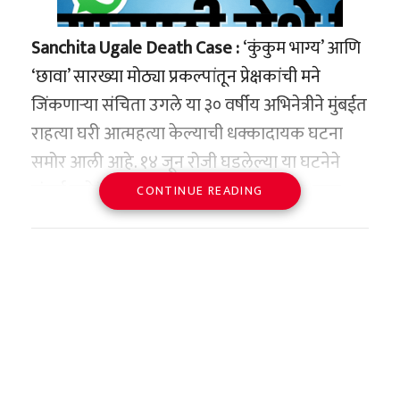
चालकांना आता प्रत्येक सिरपच्या विक्रीची नोंद ठेवावी
सर्वच आघाड्यांवर तिने स्वतःला सिद्ध केले.
लागण्याची शक्यता आहे.
Sanchita Ugale Death Case :
‘कुंकुम भाग्य’ आणि
तिच्या याच अफाट क्षमतेमुळे तिला प्रशिक्षण दरम्यान
BREAKING:
President
‘छावा’ सारख्या मोठ्या प्रकल्पांतून प्रेक्षकांची मने
जनसामान्यांच्या सल्ल्यानंतरच
‘कॅडेट क्वार्टर मास्टर सार्जंट’ (CQMS)
हे अत्यंत
Trump says peace deal with Iran
जिंकणाऱ्या संचिता उगले या ३० वर्षीय अभिनेत्रीने मुंबईत
अंतिम निर्णय
महत्त्वाचे आणि मानाचे पद देण्यात आले होते. कॅडेट्सचे
is officially complete and the
राहत्या घरी आत्महत्या केल्याची धक्कादायक घटना
हा निर्णय केंद्र सरकारने अचानक घेतलेला नाही. यापूर्वी
प्रशासन, शिस्त आणि व्यवस्थापन सांभाळण्याची मोठी
Strait of Hormuz is now open.
समोर आली आहे. १४ जून रोजी घडलेल्या या घटनेने
३० डिसेंबर २०२५ रोजी या सुधारणेचा एक मसुदा
जबाबदारी या पदावर असणाऱ्या व्यक्तीवर असते.
संपूर्ण मनोरंजन विश्वात खळबळ उडाली असून, पुन्हा
CONTINUE READING
(Draft Rules) प्रसिद्ध करण्यात आला होता. त्यावर
दिव्यांशीने हे पद भूषवून हे दाखवून दिले की, नेतृत्व
Bitcoin reclaims $65,000 after
एकदा ग्लॅमरच्या दुनियेतील मानसिक संघर्षाचा प्रश्न
देशातील नागरिक, वैद्यकीय क्षेत्रातील तज्ज्ञ आणि औषध
करण्याची क्षमता रक्तामध्ये आणि जिद्दीमध्ये असते,
US announces peace deal with
ऐरणीवर आला आहे.
विक्रेते यांच्याकडून हरकती व सूचना मागवण्यात आल्या
लिंगावर नाही.
Iran.
होत्या. या सल्लामसलत कालावधीत प्राप्त झालेल्या सर्व
स्वप्नांचा प्रवास आणि अनपेक्षित
संरक्षण मंत्र्यांच्या उपस्थितीत
टिप्पण्या आणि सूचनांवर सखोल विचार केल्यानंतरच,
शेवट
Oil prices crash 4% following
‘प्रसिडेंट्स कमिशन’ प्रदान
केंद्रीय आरोग्य मंत्रालयाने हा निर्णय अंतिम केला आहे.
संचिता उगले ही मूळची जिद्दी आणि कष्टाळू अभिनेत्री
US-Iran peace deal.
जनतेच्या आरोग्याची सुरक्षा अधिक मजबूत
दुन्दिगल येथील परेडचे निरीक्षण देशाचे संरक्षण मंत्री
म्हणून ओळखली जात होती. अत्यंत कमी वेळात तिने