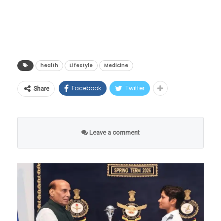
लागू होऊ देणार नाहीत. विजय म्हणाले की, हा धर्माच्या
एकच खळबळ उडाली आहे.
आधारावर विभागणी करणारा कायदा आहे. त्याची
गेल्या काही काळापासून कफ सिरपच्या गुणवत्तेबाबत
अंमलबजावणी कोणत्याही किंमतीवर होऊ शकत नाही.
आणि त्याच्या अतिवापरामुळे लहान मुलांच्या आरोग्यावर
ममता बॅनर्जी म्हणाल्या की, केंद्र सरकार मजबूत असते
होणाऱ्या घातक परिणामांबाबत जागतिक स्तरावर चिंता
health
Lifestyle
Medicine
तर या कायद्याची आधी अंमलबजावणी केली असती.
व्यक्त केली जात होती. आंतरराष्ट्रीय पातळीवर भारतीय
लोकसभा निवडणुकीच्या वेळीच त्याची अंमलबजावणी
Facebook
Twitter
Share
कफ सिरपमुळे काही मुलांचा मृत्यू झाल्याच्या दुर्दैवी
का केली जात आहे? त्याची अंमलबजावणी करण्यासाठी
घटना समोर आल्यानंतर, केंद्र सरकारने देशांतर्गत
चार वर्षे का लागली? निवडणुकीपूर्वी त्याची
बाजारपेठेतील सिरपच्या निर्मितीवर आणि विक्रीवर
अंमलबजावणी करणे आवश्यक होते का?
Leave a comment
कडक लक्ष ठेवण्याचा निर्णय घेतला होता. याच
पार्श्वभूमीवर केंद्रीय आरोग्य आणि परिवार कल्याण
मंत्रालयाने अधिकृत अधिसूचना जारी करून हे नवे
कडक नियम लागू केले आहेत.