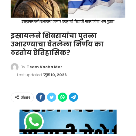
अखेरची सोशल मीडिया पोस्ट
क्रीडा क्षेत्राचे कधीही भरून न निघणारे नुकसान झाले
अब्जावधी डॉलर्सचा निधी
ठरली चटका लावणारी
आहे.
आणि निर्बंधांमधून इराणला
इस्रायलमध्ये उभारला जाणार छत्रपती शिवाजी महाराजांचा भव्य पुतळा
कोणत्याही कलाकाराचे सोशल मीडिया अकाऊंट हे
मुक्ती
इस्रायलने शिवरायांचा पुतळा
त्याच्या आनंदी जीवनाचे प्रतिबिंब मानले जाते. संचिताने
उभारण्याचा घेतलेला निर्णय का
या कराराचा दुसरा मोठा स्तंभ म्हणजे इराणला मिळणारा
तिच्या मृत्यूच्या काही तास आधी एक डान्स रील शेअर
ठरतोय ऐतिहासिक?
आर्थिक दिलासा. इराणच्या ‘मेहर न्यूज एजन्सी’ने लीक
केले होते. या व्हिडिओमध्ये ती अत्यंत आनंदी आणि
केलेल्या माहितीनुसार, अमेरिका इराणचे जप्त केलेले
उत्साही दिसत होती. त्यामुळेच, काही तासांतच असं
By
Team Vacha Marathi
तब्बल २४ अब्ज डॉलर्स (सुमारे २ लाख कोटी रुपयांहून
काय घडलं की तिला मृत्यूला कवटाळावे लागले? हा प्रश्न
Last updated
जून 10, 2026
अधिक) रोख निधी टप्प्याटप्प्याने मुक्त करणार आहे.
आता तिचे चाहते आणि पोलीस दोघांनाही सतावत आहे.
यातील ५० टक्के म्हणजेच १२ अब्ज डॉलर्सचा निधी तर
तिच्या या शेवटच्या पोस्टवर चाहत्यांकडून हळहळ व्यक्त
Share
पुढील मुख्य चर्चा सुरू होण्यापूर्वीच इराणला उपलब्ध
केली जात आहे.
हेही वाचा –
FIFA World Cup 2026 : पंचांचं इंग्रजी
करून दिला जाणार आहे.
ऐकून खेळाडू चक्रावले; फॅन्सना हसू अनावर, व्हिडिओ
गेल्या अनेक वर्षांपासून अमेरिकेच्या कठोर आर्थिक
व्हायरल!