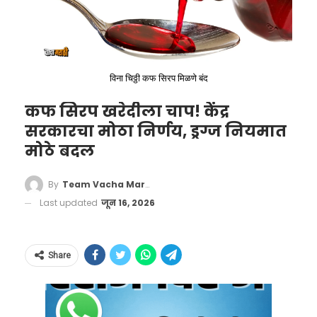
विना चिठ्ठी कफ सिरप मिळणे बंद
कफ सिरप खरेदीला चाप! केंद्र
सरकारचा मोठा निर्णय, ड्रग्ज नियमात
मोठे बदल
By
Team Vacha Marathi
Last updated
जून 16, 2026
Thalapathy Vijay on CAA
pic.twitter.com/cx8v3prsMF
Share
— RVCJ Media (@RVCJ_FB)
March 12, 2024