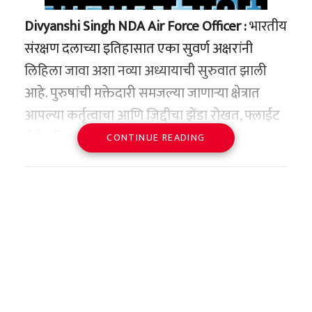
#IndiaPharmaNews
Divyanshi Singh NDA Air Force Officer :
भारतीय
#PrescriptionMedicine
संरक्षण दलाच्या इतिहासात एका सुवर्ण अक्षरांनी
#DrugRegulation
#HealthNews
लिहिला जावा अशा नव्या अध्यायाची सुरुवात झाली
pic.twitter.com/mEc5ZsTcrx
आहे. पुरुषांची मक्तेदारी समजल्या जाणाऱ्या क्षेत्रात
आपल्या कर्तृत्वाचा आणि जिद्दीचा झेंडा रोखत, फ्लाईट
— Business Today
कॅडेट दिव्यांशी सिंग ही राष्ट्रीय संरक्षण प्रबोधनी (NDA)
(@business_today)
June 16, 2026
CONTINUE READING
मधून प्रशिक्षण पूर्ण करून भारतीय वायूसेनेत (IAF)
कमिशन्ड होणारी देशातील पहिली महिला अधिकारी
ठरली आहे. हैदराबादजवळील दुन्दिगल येथील एअर
ड्रग्ज रूल्स १९४५ मध्ये मोठा बदल:
फोर्स अकॅडमीमध्ये (AFA) पार पडलेल्या २१७ व्या
नेमका निर्णय काय?
कोर्सच्या कंबाइंड ग्रॅज्युएशन परेडमध्ये हा ऐतिहासिक
केंद्रीय आरोग्य मंत्रालयाचे संयुक्त सचिव हर्ष मंगला यांनी
क्षण देशाने अनुभवला. दिव्यांशीच्या या यशाने केवळ
९ जून रोजी या संदर्भातील अंतिम अधिसूचना जारी केली
तिच्या कुटुंबाचीच नव्हे, तर संपूर्ण देशाची मान