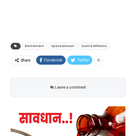
(ISS) एकूण तीन मोहिमा पूर्ण केल्या. त्यांनी आतापर्यंत:
Retirement
Space Mission
Sunita Williams
Facebook
Twitter
Share
Leave a comment
608 दिवस अंतराळात घालवले – NASA मधील
दुसऱ्या क्रमांकाची सर्वाधिक वेळ
9 स्पेसवॉक केले
62 तास 6 मिनिटे अंतराळाबाहेर काम केले