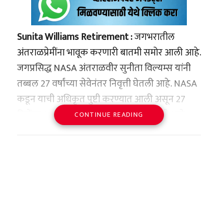
Sunita Williams Retirement :
जगभरातील
अंतराळप्रेमींना भावूक करणारी बातमी समोर आली आहे.
जगप्रसिद्ध NASA अंतराळवीर सुनीता विल्यम्स यांनी
तब्बल 27 वर्षांच्या सेवेनंतर निवृत्ती घेतली आहे. NASA
कडून याची अधिकृत पुष्टी करण्यात आली असून 27
डिसेंबर 2025 पासून त्यांची निवृत्ती लागू झाली आहे.
CONTINUE READING
सुनीता विल्यम्स यांचा प्रवास केवळ एका
अंतराळवीराचा नसून, तो मानवजातीच्या अंतराळ
स्वप्नांचा इतिहास आहे.
अंतराळातील अद्भुत विक्रम
सुनीता विल्यम्स यांनी आंतरराष्ट्रीय अंतराळ स्थानकावर