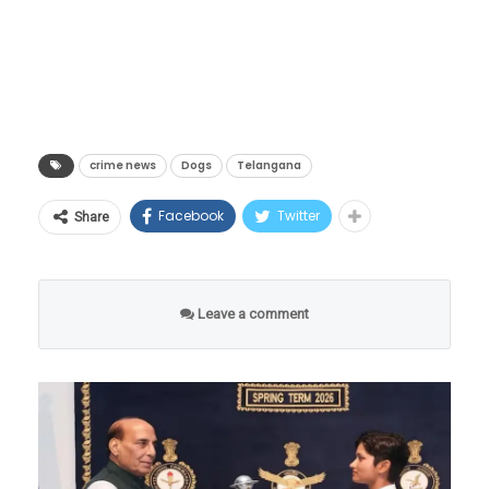
crime news
Dogs
Telangana
Facebook
Twitter
Share
Leave a comment
तक्रार कोणी केली?
स्ट्रे अ‍ॅनिमल फाउंडेशन ऑफ इंडिया या संस्थेचे
Animal
Cruelty Prevention Manager
आदुलापुरम गौतम
यांनी 12 जानेवारी 2026 रोजी माचारड्डी पोलीस ठाण्यात