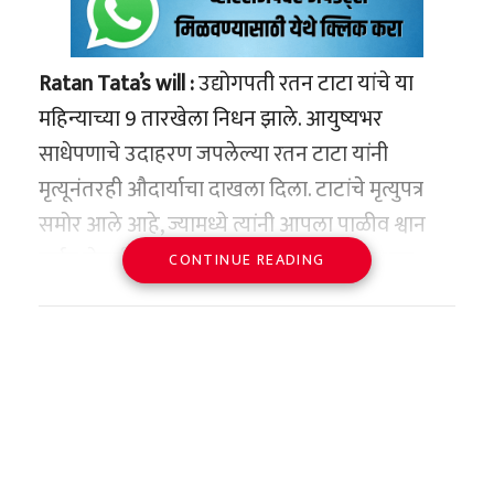
Ratan Tata’s will :
उद्योगपती रतन टाटा यांचे या
महिन्याच्या 9 तारखेला निधन झाले. आयुष्यभर
साधेपणाचे उदाहरण जपलेल्या रतन टाटा यांनी
मृत्यूनंतरही औदार्याचा दाखला दिला. टाटांचे मृत्युपत्र
समोर आले आहे, ज्यामध्ये त्यांनी आपला पाळीव श्वान
जर्मन शेफर्ड ‘टिटो’साठी देखील संपत्तीचा एक भाग
CONTINUE READING
ठेवला आहे. या मृत्युपत्रात त्यांचा स्वयंपाकी राजन शॉ
आणि बटलर सुब्बिया यांच्यासाठीही व्यवस्था करण्यात
आली आहे.
एका अहवालानुसार, रतन टाटा यांची वैयक्तिक संपत्ती
अंदाजे 10,000 कोटी रुपये आहे. त्यांचा भाऊ जिमी
टाटा, त्यांच्या सावत्र बहिणी शिरीन आणि दिना जीभोय