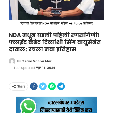
वाचा मराठी’चे व्हॉट्सॲप चॅनेल येथे फॉलो करा!
‘वाचा मराठी’चा व्हॉट्सअप ग्रुप जॉईन करण्यासाठी येथे
दिव्यांशी सिंग ठरली NDA ची पहिली महिला Air Force ऑफिसर
क्लिक करा!
NDA मधून घडली पहिली रणरागिणी!
वाचा मराठी’चा व्हॉट्सअप ग्रुप-3 जॉईन करण्यासाठी येथे
फ्लाईट कॅडेट दिव्यांशी सिंग वायूसेनेत
क्लिक करा!
दाखल; रचला नवा इतिहास
‘वाचा मराठी’चा व्हॉट्सअप ग्रुप-2 जॉईन करण्यासाठी येथे
By
Team Vacha Marathi
क्लिक करा!
Last updated
जून 15, 2026
Govt Tightens Cough Syrup
Share
Rules, Prescription Needed for
More
Formulations
#CoughSyrupRules