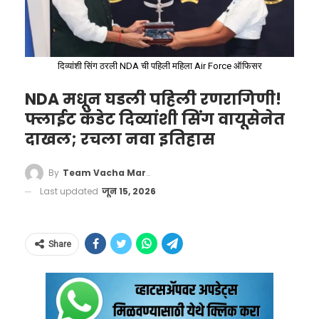
दिव्यांशी सिंग ठरली NDA ची पहिली महिला Air Force ऑफिसर
NDA मधून घडली पहिली रणरागिणी!
फ्लाईट कॅडेट दिव्यांशी सिंग वायूसेनेत
दाखल; रचला नवा इतिहास
By
Team Vacha Marathi
Last updated
जून 15, 2026
Govt Tightens Cough Syrup
Share
Rules, Prescription Needed for
More
Formulations
#CoughSyrupRules