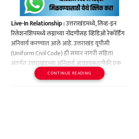
Live-In Relationship :
उत्तराखंडमध्ये, लिव्ह-इन
रिलेशनशिपमध्ये लग्नाच्या नोंदणीसह व्हिडिओ रेकॉर्डिंग
अनिवार्य करण्यात आले आहे. उत्तराखंड यूपीसी
(Uniform Civil Code) ही समान नागरी संहिता
अंतर्गत उत्तराखंडच्या अनिवार्य आवश्यकतांपैकी एक
आहे, जी राज्य 26 जानेवारीपासून लागू करण्याची
CONTINUE READING
योजना आखत आहे.
उत्तराखंड सरकारने आपल्या अधिकाऱ्यांना UCC
पोर्टलशी परिचित होण्यासाठी प्रशिक्षण देण्यास सुरुवात
केली आहे. 20 जानेवारी रोजी संपणाऱ्या या प्रशिक्षणात
एसडीएमच्या उपस्थितीत 14 अधिकाऱ्यांनी सहभाग
घेतला. यूसीसी पोर्टलमध्ये तीन भागधारकांसाठी लॉगिन