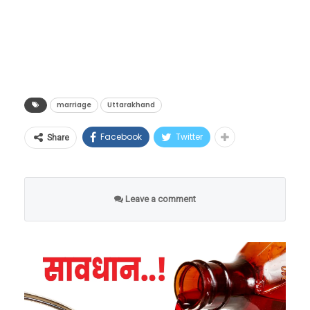
पर्याय आहेत – नागरिक, सेवा केंद्र कर्मचारी आणि
अधिकारी.
marriage
Uttarakhand
Facebook
Twitter
Share
Leave a comment
पोर्टलद्वारे दिल्या जाणाऱ्या सेवांमध्ये विवाह, घटस्फोट
आणि लिव्ह-इन नोंदणी, लिव्ह-इन संबंधांची समाप्ती,
विहित वारसा आणि कायदेशीर वारसांची घोषणा,