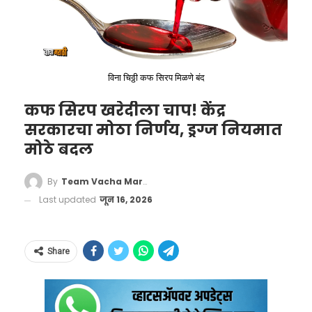
मृत्युपत्रातील उत्तराधिकार, अर्ज नाकारल्यास अपील,
माहितीचा प्रवेश आणि तक्रार नोंदणी यांचा समावेश
आहे.
विना चिठ्ठी कफ सिरप मिळणे बंद
लग्नाला किंवा लिव्ह-इन रिलेशनशिपला आक्षेप घेणारी
कफ सिरप खरेदीला चाप! केंद्र
कोणतीही तिसरी व्यक्ती तक्रारीद्वारे असे करू शकते.
सरकारचा मोठा निर्णय, ड्रग्ज नियमात
चुकीच्या माहितीला तोंड देण्यासाठी, एका
मोठे बदल
उपनिबंधकाला तक्रारींची पडताळणी करण्याचे काम
सोपवण्यात आले आहे.
By
Team Vacha Marathi
Last updated
जून 16, 2026
‘वाचा मराठी’चे व्हॉट्सॲप चॅनेल येथे फॉलो करा!
Share