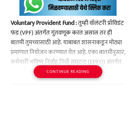
Voluntary Provident Fund :
तुम्ही वॉलंटरी प्रॉविडंट
फंड (VPF) अंतर्गत गुंतवणूक करत असाल तर ही
बातमी तुमच्यासाठी आहे. याबाबत शासनाकडून मोठ्या
प्रमाणात नियोजन करण्यात येत आहे. एका बातमीनुसार,
कर्मचारी भविष्य निर्वाह निधी संघटना (EPFO) अंतर्गत
वॉलंटरी प्रॉविडंट फंड (VPF) मध्ये गुंतवणुकीची मर्यादा
CONTINUE READING
करमुक्त व्याजासह 2.5 लाख रुपयांवरून वाढवली जाऊ
शकते. सध्या या रकमेपेक्षा जास्त गुंतवणुकीवर मिळणारे
व्याज करपात्र आहे. या प्रकरणाशी संबंधित लोकांनी
सांगितले की, कामगार आणि रोजगार मंत्रालय या
प्रकरणाची चौकशी करत आहे.
आर्थिक वर्ष 2026 च्या अर्थसंकल्पीय चर्चेदरम्यान हा