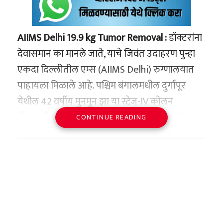
AIIMS Delhi 19.9 kg Tumor Removal :
डॉक्टरांना
देवासमान का मानले जाते, याचे जिवंत उदाहरण पुन्हा
एकदा दिल्लीतील एम्स (AIIMS Delhi) रुग्णालयात
पाहायला मिळाले आहे. पश्चिम बंगालमधील दुर्गापूर
येथील 42 वर्षीय मुनमुन झा या स्टेज-IV कोलन
कॅन्सरशी झुंज देत होत्या. कॅन्सरने शरीरातील अनेक
CONTINUE READING
अवयवांमध्ये पाय पसरले होते आणि त्यांच्या पोटात प्रचंड
सूज आली होती. मात्र एम्स दिल्लीच्या डॉक्टरांनी अशक्य
वाटणारी शस्त्रक्रिया यशस्वी करत त्यांच्या पोटातून
तब्बल
19.9 किलो वजनाचा ट्यूमर
काढून वैद्यकीय
क्षेत्रात नवा इतिहास घडवला.
अनेक रुग्णालयांतून निराशा,