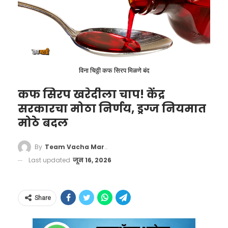
करणाऱ्या लोकांवर कामाचा ताण जास्त असेल.
विना चिठ्ठी कफ सिरप मिळणे बंद
कफ सिरप खरेदीला चाप! केंद्र
सरकारचा मोठा निर्णय, ड्रग्ज नियमात
मोठे बदल
By
Team Vacha Marathi
Last updated
जून 16, 2026
वृषभ दैनिक राशीभविष्य
(Taurus Daily
Share
Horoscope)