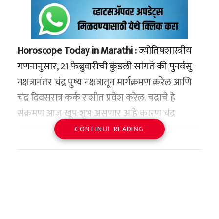
Horoscope Today in Marathi :
ज्योतिषशास्त्रीय
गणनानुसार, 21 फेब्रुवारीची कुंडली सांगते की पुनर्वसु
नक्षत्रानंतर चंद्र पुष्य नक्षत्रातून मार्गक्रमण करेल आणि
चंद्र दिवसरात्र कर्क राशीत प्रवेश करेल. चंद्राचे हे
संक्रमण आज खूप शुभ असणार आहे कारण चंद्र
आपल्या घरामध्ये खूप मजबूत स्थितीत आहे कारण गुरु
CONTINUE READING
आणि चंद्र दोघेही एकमेकांपासून मध्यभागी आहेत. अशा
स्थितीत चंद्राच्या शुभ स्थितीमुळे आज शशी आणि
गजकेसरी योग तयार होत आहेत. अशा परिस्थितीत मेष,
मिथुन आणि कर्क यासह अनेक राशींसाठी आजचा
दिवस खूप फायदेशीर असेल. आज आपण मेष ते मीन