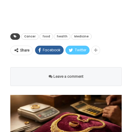
कर्करोगापूर्वीची लक्षणे असू शकतात. नॉन-स्टिक भांडी
वापरणे आणि स्मोक्ड अन्न (लाकूड किंवा कोळशाच्या
धुराने शिजवलेले अन्न) खाल्ल्याने कर्करोग होतो का हे
देखील एका डॉक्टरांनी स्पष्ट केले आहे.
Cancer
food
health
Medicine
Facebook
Twitter
Share
Leave a comment
डॉक्टर म्हणतात की लोकांनी मायक्रोवेव्ह किंवा फ्रिजचा
जास्त वापर टाळावा. अन्न जपल्याने अन्नातील मूलभूत