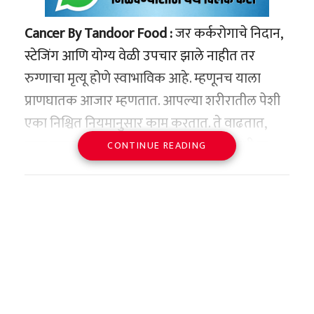
Cancer By Tandoor Food :
जर कर्करोगाचे निदान,
स्टेजिंग आणि योग्य वेळी उपचार झाले नाहीत तर
रुग्णाचा मृत्यू होणे स्वाभाविक आहे. म्हणूनच याला
प्राणघातक आजार म्हणतात. आपल्या शरीरातील पेशी
एका निश्चित नियमानुसार काम करतात. ते वाढतात,
काम करतात आणि नंतर मरतात, परंतु कधीकधी या
CONTINUE READING
पेशी चुकीच्या होतात. हे आवश्यकतेपेक्षा जास्त वाढू
लागतात आणि ट्यूमरचे रूप धारण करतात. ज्यामुळे
कर्करोग होऊ शकतो.
अशा परिस्थितीत, जर तुम्हाला शरीरात काही असामान्य
लक्षणे जाणवू लागली आणि औषध घेतल्याने बरे होत
नसेल, तर तुम्ही कर्करोगाची तपासणी करून घ्यावी. ही