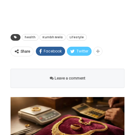
घ्या.
health
Kumbh Mela
Lifestyle
Facebook
Twitter
Share
Leave a comment
चांगले मेटाबॉलिजम
हेल्थलाइनच्या मते, 2016 मध्ये प्रकाशित झालेल्या या
पुनरावलोकनातून असे सूचित होते की थंड पाण्यात
डुबकी मारणे मेटाबॉलिजम सुधारण्यासाठी आणि