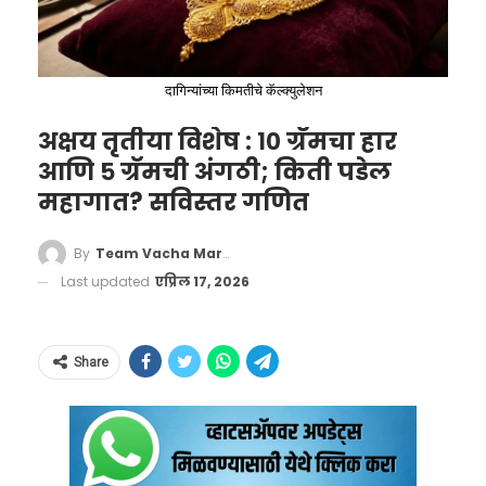
शरीरातील चरबी कमी करण्यासाठी फायदेशीर ठरू
शकते.
वेदना कमी करणे
दागिन्यांच्या किमतीचे कॅल्क्युलेशन
अक्षय तृतीया विशेष : १० ग्रॅमचा हार
आणि ५ ग्रॅमची अंगठी; किती पडेल
महागात? सविस्तर गणित
By
Team Vacha Marathi
Last updated
एप्रिल 17, 2026
Share
अनेक अभ्यासातून असे दिसून आले आहे की थंड
पाण्याची थेरपी जळजळ कमी करण्यास, शरीरातील