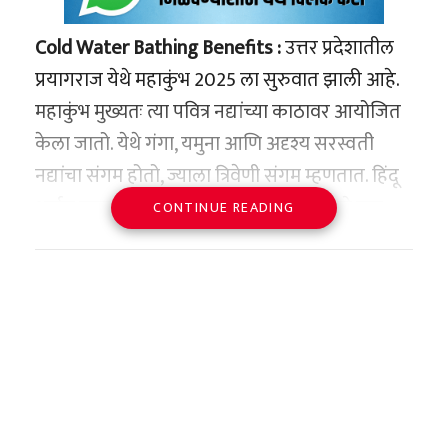
Cold Water Bathing
Benefits :
उत्तर प्रदेशातील
प्रयागराज येथे महाकुंभ 2025 ला सुरुवात झाली आहे.
महाकुंभ मुख्यतः त्या पवित्र नद्यांच्या काठावर आयोजित
केला जातो. येथे गंगा, यमुना आणि अदृश्य सरस्वती
नद्यांचा संगम होतो, ज्याला त्रिवेणी संगम म्हणतात. हिंदू
धर्मात मकर संक्रांतीच्या दिवशी स्नान करण्याचे खूप
CONTINUE READING
महत्त्व आहे. अशा परिस्थितीत, मकर संक्रांतीच्या पवित्र
सणाला लोक पवित्र नदीत स्नान करतात.
महाकुंभातील पहिल्या स्नानासाठी लाखो भाविक
प्रयागराज महाकुंभात पोहोचले आहेत. हिवाळ्याच्या या
वेळी घाटाचे पाणी खूप थंड असते. हिवाळ्यात थंड
पाण्याने आंघोळ करण्याचे फायदे खूप असतात, जाणून