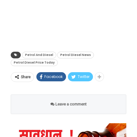
कोणताही मोठा बदल झालेला नाही. मात्र, देशातील
विविध शहरांमध्ये इंधनाचे दरही वेगवेगळे आहेत. जाणून
घेऊया देशभरातील पेट्रोल आणि डिझेलचे नवीन दर
काय आहेत.
Petrol And Diesel
Petrol Diesel News
Petrol Diesel Price Today
Facebook
Twitter
Share
Leave a comment
देशातील मेट्रो शहरांमध्ये