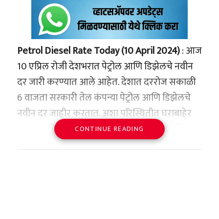
Petrol Diesel Rate Today (10 April 2024)
: आज
10 एप्रिल रोजी देशभरात पेट्रोल आणि डिझेलचे नवीन
दर जारी करण्यात आले आहेत. देशात दररोज सकाळी
6 वाजता सरकारी तेल कंपन्या पेट्रोल आणि डिझेलचे
नवीन दर जाहीर करतात. अशा परिस्थितीत घराबाहेर
पडण्यापूर्वी जाणून घ्या तुमच्या शहरात पेट्रोल आणि
CONTINUE READING
डिझेलचे दर काय आहेत.
सरकारी तेल कंपन्यांनी 14 मार्च रोजी पेट्रोल आणि
डिझेलच्या किमती कमी केल्या होत्या. पेट्रोल आणि
डिझेलच्या दरात प्रत्येकी 2 रुपयांचा दिलासा देण्यात
आला आहे. मात्र, त्यानंतर पेट्रोल आणि डिझेलच्या दरात