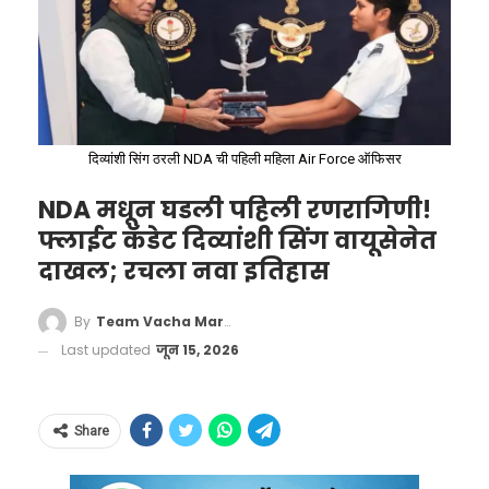
क्लिक करा!
‘वाचा मराठी’चा व्हॉट्सअप ग्रुप जॉईन करण्यासाठी येथे
क्लिक करा
दिव्यांशी सिंग ठरली NDA ची पहिली महिला Air Force ऑफिसर
NDA मधून घडली पहिली रणरागिणी!
फ्लाईट कॅडेट दिव्यांशी सिंग वायूसेनेत
दाखल; रचला नवा इतिहास
By
Team Vacha Marathi
Last updated
जून 15, 2026
Govt Tightens Cough Syrup
Share
Rules, Prescription Needed for