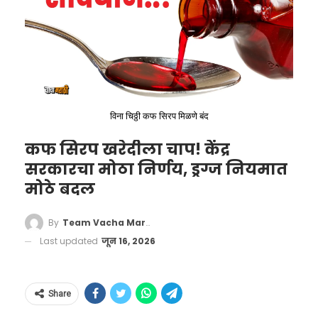
पेट्रोल-डिझेलचे दर
दिल्लीत पेट्रोलचा दर 94.76 रुपये आणि डिझेलचा दर
87.66 रुपये प्रति लिटर आहे.
मुंबईत पेट्रोलचा दर 104.19 रुपये तर डिझेलचा दर
विना चिठ्ठी कफ सिरप मिळणे बंद
92.13 रुपये प्रतिलिटर आहे.
कफ सिरप खरेदीला चाप! केंद्र
सरकारचा मोठा निर्णय, ड्रग्ज नियमात
कोलकात्यात पेट्रोलचा दर 103.93 रुपये आणि
मोठे बदल
डिझेलचा दर 90.74 रुपये प्रति लिटर आहे.
By
Team Vacha Marathi
Last updated
जून 16, 2026
Share