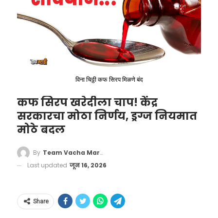
चारही महानगरांमध्ये पेट्रोल
आणि डिझेलचे दर
(Petrol
Diesel Rate Today)
विना चिठ्ठी कफ सिरप मिळणे बंद
– दिल्लीत पेट्रोल 96.72 रुपये आणि डिझेल 90.08
कफ सिरप खरेदीला चाप! केंद्र
रुपये प्रति लिटर
सरकारचा मोठा निर्णय, ड्रग्ज नियमात
– मुंबईत पेट्रोल .106.31रुपये आणि डिझेल 94.27
मोठे बदल
रुपये प्रति लिटर
By
Team Vacha Marathi
– कोलकात्यात पेट्रोल 106.03 रुपये आणि डिझेल
Last updated
जून 16, 2026
92.76 रुपये प्रति लिटर
Share