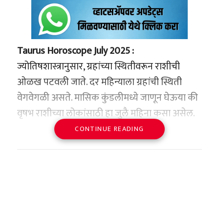
Taurus Horoscope July 2025 :
ज्योतिषशास्त्रानुसार, ग्रहांच्या स्थितीवरून राशीची
ओळख पटवली जाते. दर महिन्याला ग्रहांची स्थिती
वेगवेगळी असते. मासिक कुंडलीमध्ये जाणून घेऊया की
वृषभ राशीच्या लोकांसाठी हा जुलै महिना कसा असेल.
CONTINUE READING
वृषभ राशीच्या लोकांसाठी जुलै महिना कधी बरा तर
कधी वाईट राहणार आहे. करिअर असो वा व्यवसाय, या
महिन्यात तुम्हाला अनेक वेळा स्वतःशी तडजोड करावी
लागू शकते. महिन्याच्या सुरुवातीला, तुम्ही नियोजित
काम पूर्ण करण्यासाठी आणि इच्छित गोष्ट आणि यश
मिळविण्यासाठी तुम्हाला कठोर परिश्रम करावे