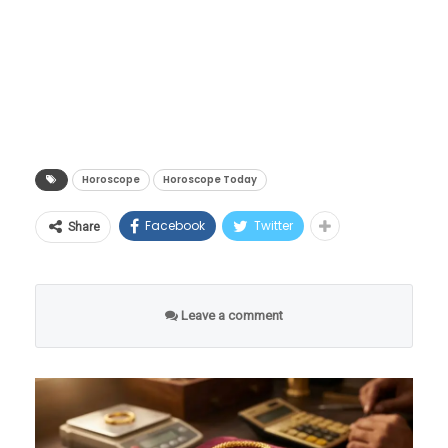
लागतील.
Horoscope
Horoscope Today
Facebook
Twitter
Share
Leave a comment
या काळात, नशिबाची अपेक्षित साथ न मिळाल्याने तुमचे
मन थोडे अस्वस्थ असेल. या काळात तुम्हाला ‘एकावेळी
एकच’ ही गोष्ट लक्षात ठेवावी लागेल आणि एकाच वेळी
सर्व काम हाती घेण्याचे टाळावे लागेल, अन्यथा तुम्हाला