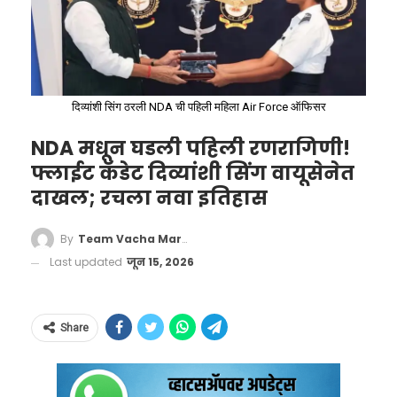
दिव्यांशी सिंग ठरली NDA ची पहिली महिला Air Force ऑफिसर
NDA मधून घडली पहिली रणरागिणी!
फ्लाईट कॅडेट दिव्यांशी सिंग वायूसेनेत
दाखल; रचला नवा इतिहास
‘वाचा मराठी’चा व्हॉट्सअप ग्रुप जॉईन करण्यासाठी येथे
By
Team Vacha Marathi
क्लिक करा!
Last updated
जून 15, 2026
वाचा मराठी’चा व्हॉट्सअप ग्रुप-3 जॉईन करण्यासाठी येथे
क्लिक करा!
Govt Tightens Cough Syrup
Share
Rules, Prescription Needed for
‘वाचा मराठी’चा व्हॉट्सअप ग्रुप-2 जॉईन करण्यासाठी येथे
More
क्लिक करा!