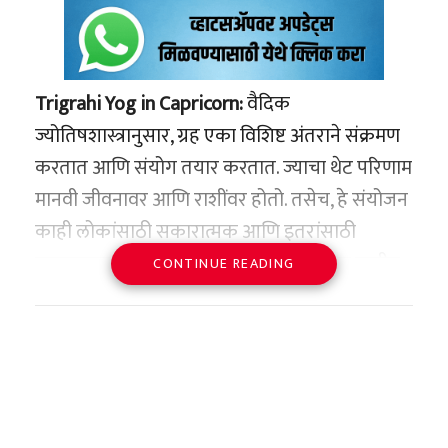
Trigrahi Yog in Capricorn:
वैदिक
ज्योतिषशास्त्रानुसार, ग्रह एका विशिष्ट अंतराने संक्रमण
करतात आणि संयोग तयार करतात. ज्याचा थेट परिणाम
मानवी जीवनावर आणि राशींवर होतो. तसेच, हे संयोजन
काही लोकांसाठी सकारात्मक आणि इतरांसाठी
नकारात्मक आहे. 2024 च्या सुरुवातीला मकर राशीत
CONTINUE READING
त्रिग्रही योग तयार होणार आहे. मंगळ, सूर्य आणि बुध
यांच्या संयोगाने हा योग तयार होईल. ज्याचा प्रभाव सर्व
राशीच्या लोकांवर दिसेल. पण 3 राशी आहेत ज्यांना या
योगाच्या प्रभावाने आर्थिक फायदा होऊ शकतो. चला
जाणून घेऊया या कोणत्या राशी आहेत…