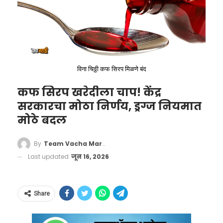
आनंदी राहील. जोडीदाराची प्रगती होईल.
विना चिठ्ठी कफ सिरप मिळणे बंद
कफ सिरप खरेदीला चाप! केंद्र
सरकारचा मोठा निर्णय, ड्रग्ज नियमात
मोठे बदल
By
Team Vacha Marathi
Last updated
जून 16, 2026
तूळ राशी (Libra
Horoscope)
Share
त्रिग्रही योग तयार झाल्याने तूळ राशीच्या लोकांसाठी