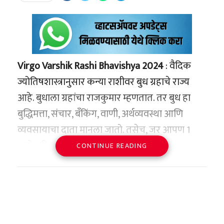
Virgo Varshik Rashi Bhavishya 2024
: वैदिक
ज्योतिषशास्त्रानुसार कन्या राशीवर बुध ग्रहाचे राज्य
आहे. बुधाला ग्रहांचा राजकुमार म्हणतात. तर बुध हा
बुद्धिमत्ता, संचार, बँकिंग, वाणी, अर्थव्यवस्था आणि
व्यवसायाचा दाता मानला जातो. तसेच, जर आपण 1
जानेवारी 2024 रोजी कन्या राशीच्या संक्रमण
CONTINUE READING
कुंडलीतील ग्रहांची स्थिती पाहिली, तर केतू तुमच्या
संक्रमण कुंडलीच्या चढत्या घरात स्थित असेल तर बुध
आणि शुक्र तिसऱ्या घरात स्थित असेल. याशिवाय मंगळ
आणि सूर्य चौथ्या भावात शनिदेवासह सहाव्या भावात