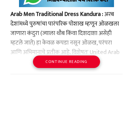
Arab Men Traditional Dress Kandura :
अरब
देशांमध्ये पुरुषांचा पारंपरिक पोशाख म्हणून ओळखला
जाणारा कंदुरा (ज्याला थौब किंवा दिशदाशा असेही
म्हटले जाते) हा केवळ कपडा नसून ओळख, परंपरा
आणि अभिमानाचे प्रतीक आहे. विशेषतः United Arab
Emirates, Oman, Saudi Arabia आणि Kuwait या
CONTINUE READING
देशांमध्ये कंदुरा हा दैनंदिन जीवनाचा अविभाज्य भाग
आहे.
पण हा सैलसर, पायघोळ आणि बहुतांश पांढऱ्या रंगाचा
पोशाख नेमका का परिधान केला जातो? यामागे केवळ
परंपरा नाही, तर ठोस वैज्ञानिक कारणेही आहेत.