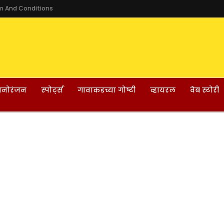
m And Conditions
नोरंजन
स्पोर्ट्स
गावाकडच्या गोष्टी
व्हायरल
वेब स्टोरी