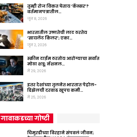
तुम्ही रोज विकत घेताय ‘कॅन्सर’?
वर्तमानपत्रातील…
जून 8, 2026
भारतातील उष्णतेची लाट ठरतेय
‘सायलेंट किलर’; एका…
जून 2, 2026
स्क्रीन टाईम ठरतोय आरोग्याचा सर्वात
मोठा शत्रू; नॅशनल…
मे 29, 2026
इतर देशांच्या तुलनेत भारतात पेट्रोल-
डिझेलची दरवाढ खूपच कमी…
मे 25, 2026
गावाकडच्या गोष्टी
चिमुरडीच्या विरहाने संपवलं जीवन;