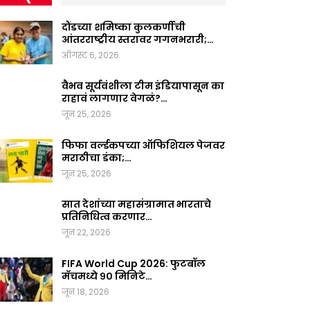
दौंडच्या शमिष्का कुलकर्णीची
आंतरराष्ट्रीय स्तरावर गगनभरारी;…
ऑगस्ट 6, 2026
वैभव सूर्यवंशीला टीम इंडियापासून का
राहावं लागणार वेगळं?…
जून 25, 2026
फिफा वर्ल्डकपच्या ऑफिशियल पेजवर
मराठीचा डंका;…
जून 25, 2026
सात देशांच्या महासंग्रामात भारताचे
प्रतिनिधित्व करणार…
जून 22, 2026
FIFA World Cup 2026: फुटबॉल
मॅचमध्ये ९० मिनिटे…
जून 18, 2026