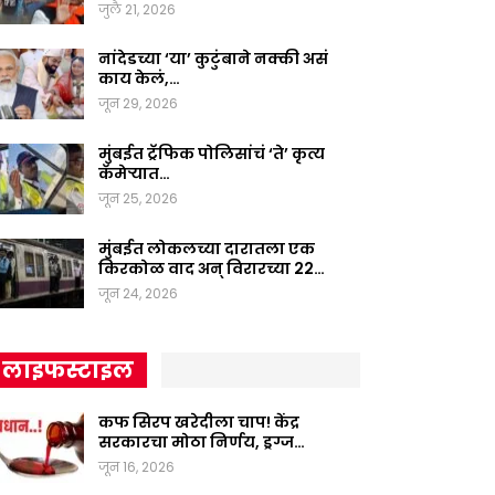
जुलै 21, 2026
नांदेडच्या ‘या’ कुटुंबाने नक्की असं
काय केलं,…
जून 29, 2026
मुंबईत ट्रॅफिक पोलिसांचं ‘ते’ कृत्य
कॅमेऱ्यात…
जून 25, 2026
मुंबईत लोकलच्या दारातला एक
किरकोळ वाद अन् विरारच्या 22…
जून 24, 2026
लाइफस्टाइल
कफ सिरप खरेदीला चाप! केंद्र
सरकारचा मोठा निर्णय, ड्रग्ज…
जून 16, 2026