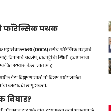
 फॉरेन्सिक पथक
ूक महासंचालनालय (
DGCA)
तसेच फॉरेन्सिक तज्ज्ञांचे
 विमानाचे अवशेष, धावपट्टीची स्थिती, हवामानाचा
कत्रित अभ्यास केला जात आहे.
समधील डेटा विश्लेषणासाठी तो विशेष प्रयोगशाळेत
िवसांचा कालावधी लागू शकतो.
िक बिघाड
?
ती परिसरात दाट धुके होते. दृश्यमानता कमी असल्यामुळे