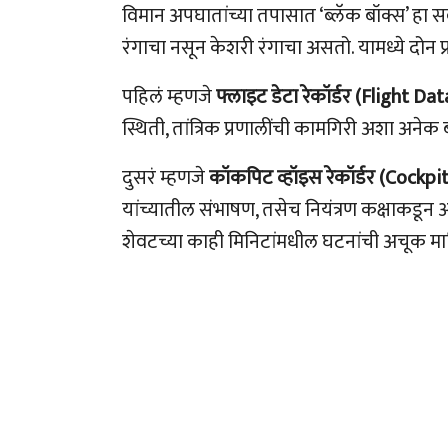
विमान अपघातांच्या तपासात ‘ब्लॅक बॉक्स’ हा सर्व
रंगाचा नसून केशरी रंगाचा असतो. यामध्ये दोन
पहिलं म्हणजे
फ्लाइट डेटा रेकॉर्डर (
Flight Dat
स्थिती, तांत्रिक प्रणालींची कामगिरी अशा अनेक 
दुसरं म्हणजे
कॉकपिट व्हॉइस रेकॉर्डर (
Cockpit
यांच्यातील संभाषण, तसेच नियंत्रण कक्षाकडून आ
शेवटच्या काही मिनिटांमधील घटनांची अचूक मा