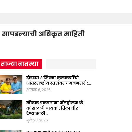
्स’ सापडल्याची अधिकृत माहिती
ताज्या बातम्या
दौंडच्या शमिष्का कुलकर्णीची
आंतरराष्ट्रीय स्तरावर गगनभरारी;…
ऑगस्ट 6, 2026
कीटक पकडताना मॅनहोलमध्ये
कोसळली बायको, तिला धीर
देण्यासाठी…
जुलै 28, 2026