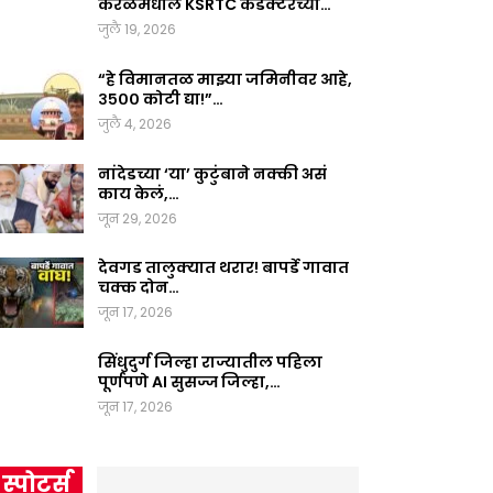
केरळमधील KSRTC कंडक्टरच्या…
जुलै 19, 2026
“हे विमानतळ माझ्या जमिनीवर आहे,
३५०० कोटी द्या!”…
जुलै 4, 2026
नांदेडच्या ‘या’ कुटुंबाने नक्की असं
काय केलं,…
जून 29, 2026
देवगड तालुक्यात थरार! बापर्डे गावात
चक्क दोन…
जून 17, 2026
सिंधुदुर्ग जिल्हा राज्यातील पहिला
पूर्णपणे AI सुसज्ज जिल्हा,…
जून 17, 2026
स्पोर्ट्स