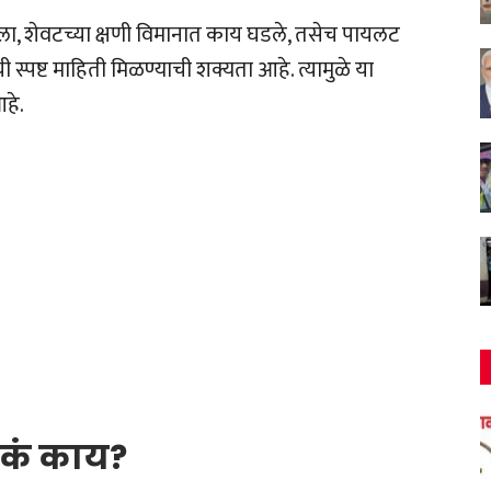
ला, शेवटच्या क्षणी विमानात काय घडले, तसेच पायलट
स्पष्ट माहिती मिळण्याची शक्यता आहे. त्यामुळे या
हे.
ेमकं काय?