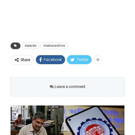
राष्ट्रपती द्रौपदी मुर्मू यांच्या हस्ते विजेत्यांना पुरस्कार
प्रदान करण्यात आले. केंद्रीय गृहनिर्माण आणि शहरी
व्यवहार मंत्री हरदीप सिंग पुरी आणि इतर कार्यक्रमाला
उपस्थित होते.
Awards
maharashtra
Facebook
Twitter
Share
Leave a comment
हेही वाचा –
स्टार क्रिकेटर संदीप लामिछाने 8 वर्ष