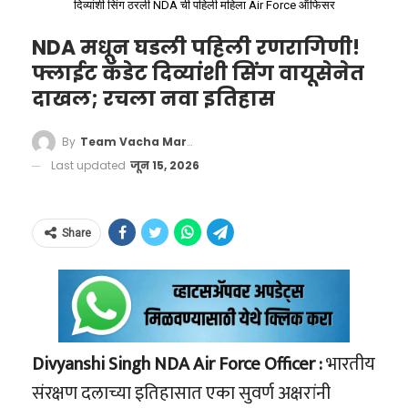
दिव्यांशी सिंग ठरली NDA ची पहिली महिला Air Force ऑफिसर
मिळू लागला आहे.
NDA मधून घडली पहिली रणरागिणी!
फ्लाईट कॅडेट दिव्यांशी सिंग वायूसेनेत
दाखल; रचला नवा इतिहास
By
Team Vacha Marathi
Last updated
जून 15, 2026
Govt Tightens Cough Syrup
Share
Rules, Prescription Needed for
More
ईव्ही (EV – Electric Vehicle) आणि बॅटरी
Formulations
#CoughSyrupRules
टेक्नॉलॉजी:
संपूर्ण जग आता पेट्रोल-डिझेल सोडून
#IndiaPharmaNews
इलेक्ट्रिक गाड्यांकडे वळले आहे. ईव्ही बॅटरी
Divyanshi Singh NDA Air Force Officer :
भारतीय
#PrescriptionMedicine
मॅनेजमेंट, चार्जिंग स्टेशन इन्स्टॉलेशन, आणि ईव्ही
संरक्षण दलाच्या इतिहासात एका सुवर्ण अक्षरांनी