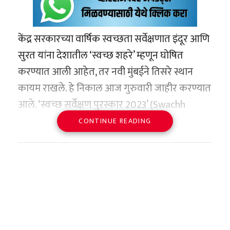
केंद्र सरकारच्या वार्षिक स्वच्छता सर्वेक्षणात इंदूर आणि
सुरत यांना देशातील ‘स्वच्छ शहरे’ म्हणून घोषित
करण्यात आली आहेत, तर नवी मुंबईने तिसरे स्थान
कायम राखले. हे निकाल आज गुरुवारी जाहीर करण्यात
आले. ‘स्वच्छ सर्वेक्षण पुरस्कार 2023’ (Swachh
Survekshan Awards 2023) मध्ये ‘सर्वोत्कृष्ट
CONTINUE READING
कामगिरी करणाऱ्या राज्यांच्या’ श्रेणीमध्ये, महाराष्ट्राने
अव्वल क्रमांक पटकावला, त्यानंतर मध्य प्रदेश आणि
छत्तीसगडचा क्रमांक लागतो. गेल्या वेळी मध्य प्रदेश
पहिल्या क्रमांकावर होता.
इंदूरने सलग सातव्यांदा स्वच्छ शहराचा किताब
पटकावला. नवी दिल्ली येथे आयोजित कार्यक्रमात