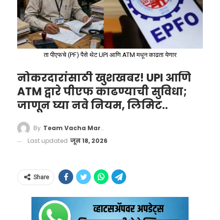
जेलची हवा खाणार!
ता पीएफचे (PF) पैसे थेट UPI आणि ATM मधून काढता येणार
Maharashtra adjudged India's
नोकरदारांसाठी खुशखबर! UPI आणि
cleanest state, followed by
ATM द्वारे पीएफ काढण्याची सुविधा;
Madhya Pradesh, Chhattisgarh:
जाणून घ्या नवे नियम, लिमिट..
Central govt's annual cleanliness
By
Team Vacha Marathi
survey.
Last updated
जून 18, 2026
pic.twitter.com/R1rhRrEO1r
— Press Trust of India
Share
(@PTI_News)
January 11, 2024