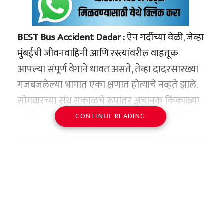
BEST Bus Accident Dadar :
ऐन गर्दीच्या वेळी, जेव्हा
मुंबईची जीवनवाहिनी आणि रस्त्यांवरील वाहतूक
आपल्या संपूर्ण वेगाने धावत असते, तेव्हा दादरसारख्या
गजबजलेल्या भागात एका क्षणात होत्याचे नव्हते झाले.
सोमवारच्या संथ सकाळचे रूपांतर अचानक किंकाळ्या
आणि धावपळीत होईल, अशी कल्पनाही कुणी केली
CONTINUE READING
नव्हती. दादर (पश्चिम) येथील ऐतिहासिक प्लाझा सिनेमा
आणि वीर कोतवाल गार्डन परिसराला आज एका भीषण
अपघाताने हादरवून सोडले. मुंबईकरांची हक्काची आणि
सुरक्षित मानली जाणारी ‘बेस्ट’ (BEST) बस अचानक
अनियंत्रित झाली आणि तिने रस्त्यावरील वाहनांसह
निष्पाप पादचाऱ्यांना जोरदार धडक दिली. इस अपघातात