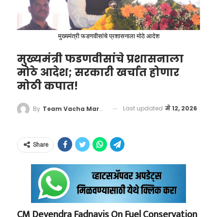
आणि तिचा नोटीस पिरियडही माफ केला, जेणेकरून ती
लवकरात लवकर कार्यालयातून बाहेर पडेल.
मुख्यमंत्री फडणवीसांचे प्रशासनाला मोठे आदेश
मुख्यमंत्री फडणवीसांचे प्रशासनाला
मोठे आदेश; सरकारी खर्चात होणार
मोठी कपात!
Last updated
मे 12, 2026
By
Team Vacha Marathi
लातूरच्या पालकांच्या
Share
जागरूकतेमुळे रॅकेट उघड
या महाघोटाळ्याचा पर्दाफाश लातूरमध्ये झाला. एका
कॉर्पोरेट जगतातील सर्वात मोठा
नामांकित खाजगी संस्थेच्या सराव परीक्षेत (Mock
शाप: ‘मदरहुड पेनल्टी’ आणि
Test) विचारलेले ४२ प्रश्न मुख्य परीक्षेत जसेच्या तसे
CM Devendra Fadnavis On Fuel Conservation
एचआरचा दुटप्पीपणा