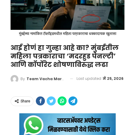
मुंबईच्या नामांकित टॅब्लॉइडमधील महिला पत्रकाराचा धक्कादायक खुलासा
आई होणं हा गुन्हा आहे का? मुंबईतील
महिला पत्रकाराचा ‘मदरहुड पेनल्टी’
आणि कॉर्पोरेट शोषणाविरुद्ध लढा
Last updated
मे 25, 2026
By
Team Vacha Marathi
“आम्ही सिग्नलजवळ उभे होतो, तितक्यात
Share
एक मोठा आवाज झाला. मागून येणाऱ्या
बेस्ट बसने प्रथम एका चारचाकी गाडीला
आणि नंतर एका दुचाकीला भीषण धडक