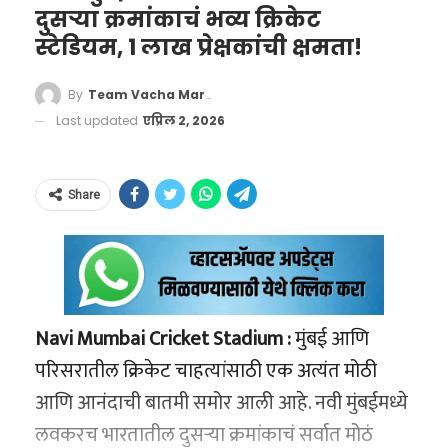
दुसऱ्या क्रमांकाचं भव्य क्रिकेट
‘वाचा मराठी’चे व्हॉट्सॲप चॅनेल येथे फॉलो करा!
लॉटरी पूर्ण झाल्यानंतर काही दिवसांतच अधिकृत
स्टेडियम, 1 लाख प्रेक्षकांची क्षमता!
पोर्टलवर निकाल जाहीर होणार आहे:
‘वाचा मराठी’चा व्हॉट्सअप ग्रुप जॉईन करण्यासाठी येथे
By
Team Vacha Marathi
क्लिक करा
Last updated
एप्रिल 2, 2026
वाचा मराठी’चा व्हॉट्सअप ग्रुप-3 जॉईन करण्यासाठी येथे
क्लिक करा!
Share
‘वाचा मराठी’चा व्हॉट्सअप ग्रुप-2 जॉईन करण्यासाठी येथे
क्लिक करा
Navi Mumbai Cricket Stadium :
मुंबई आणि
परिसरातील क्रिकेट चाहत्यांसाठी एक अत्यंत मोठी
student.maharashtra.gov.in
आणि आनंदाची बातमी समोर आली आहे. नवी मुंबईमध्ये
निवड झालेल्या विद्यार्थ्यांची यादी ऑनलाइन प्रकाशित
लवकरच भारतातील दुसऱ्या क्रमांकाचं सर्वात मोठं