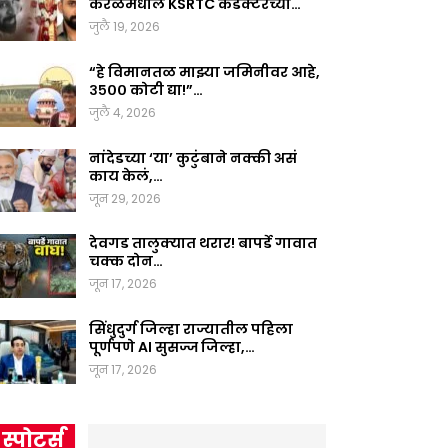
केरळमधील KSRTC कंडक्टरच्या…
जुलै 19, 2026
“हे विमानतळ माझ्या जमिनीवर आहे,
३५०० कोटी द्या!”…
जुलै 4, 2026
नांदेडच्या ‘या’ कुटुंबाने नक्की असं
काय केलं,…
जून 29, 2026
देवगड तालुक्यात थरार! बापर्डे गावात
चक्क दोन…
जून 17, 2026
सिंधुदुर्ग जिल्हा राज्यातील पहिला
पूर्णपणे AI सुसज्ज जिल्हा,…
जून 17, 2026
स्पोर्ट्स