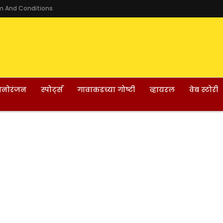
m And Conditions
नोरंजन
स्पोर्ट्स
गावाकडच्या गोष्टी
व्हायरल
वेब स्टोरी