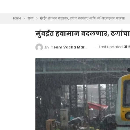
Home
राज्य
मुंबईत हवामान बदलणार, ढगांचा गडगडाट आणि ‘या’ आठवड्यात पाऊस!
मुंबईत हवामान बदलणार, ढगांच
Last updated
मे 
By
Team Vacha Marathi