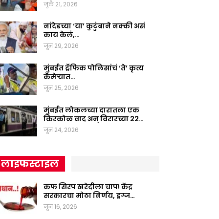
जुलै 21, 2026
नांदेडच्या ‘या’ कुटुंबाने नक्की असं
काय केलं,…
जून 29, 2026
मुंबईत ट्रॅफिक पोलिसांचं ‘ते’ कृत्य
कॅमेऱ्यात…
जून 25, 2026
मुंबईत लोकलच्या दारातला एक
किरकोळ वाद अन् विरारच्या 22…
जून 24, 2026
लाइफस्टाइल
कफ सिरप खरेदीला चाप! केंद्र
सरकारचा मोठा निर्णय, ड्रग्ज…
जून 16, 2026