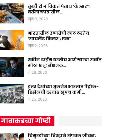
तुम्ही रोज विकत घेताय ‘कॅन्सर’?
वर्तमानपत्रातील…
जून 8, 2026
भारतातील उष्णतेची लाट ठरतेय
‘सायलेंट किलर’; एका…
जून 2, 2026
स्क्रीन टाईम ठरतोय आरोग्याचा सर्वात
मोठा शत्रू; नॅशनल…
मे 29, 2026
इतर देशांच्या तुलनेत भारतात पेट्रोल-
डिझेलची दरवाढ खूपच कमी…
मे 25, 2026
गावाकडच्या गोष्टी
चिमुरडीच्या विरहाने संपवलं जीवन;