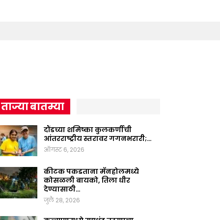
ताज्या बातम्या
दौंडच्या शमिष्का कुलकर्णीची
आंतरराष्ट्रीय स्तरावर गगनभरारी;…
ऑगस्ट 6, 2026
कीटक पकडताना मॅनहोलमध्ये
कोसळली बायको, तिला धीर
देण्यासाठी…
जुलै 28, 2026