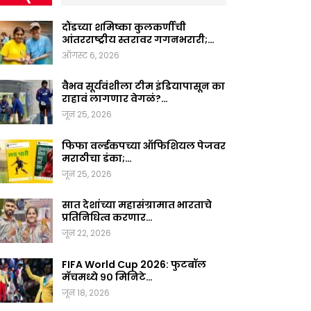
दौंडच्या शमिष्का कुलकर्णीची
आंतरराष्ट्रीय स्तरावर गगनभरारी;…
ऑगस्ट 6, 2026
वैभव सूर्यवंशीला टीम इंडियापासून का
राहावं लागणार वेगळं?…
जून 25, 2026
फिफा वर्ल्डकपच्या ऑफिशियल पेजवर
मराठीचा डंका;…
जून 25, 2026
सात देशांच्या महासंग्रामात भारताचे
प्रतिनिधित्व करणार…
जून 22, 2026
FIFA World Cup 2026: फुटबॉल
मॅचमध्ये ९० मिनिटे…
जून 18, 2026