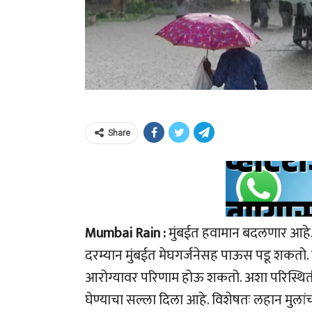
Share
Mumbai Rain :
मुंबईत हवामान बदलणार आहे. ह
दरम्यान मुंबईत मेघगर्जनेसह पाऊस पडू शकतो
आरोग्यावर परिणाम होऊ शकतो. अशा परिस्थितीत 
घेण्याचा सल्ला दिला आहे. विशेषतः लहान मुल