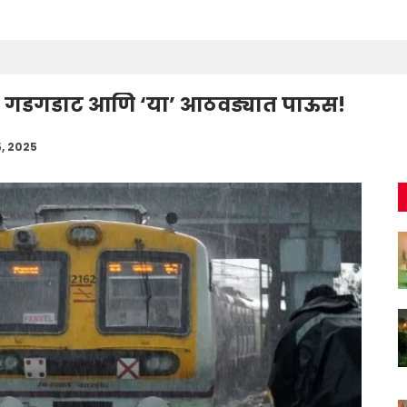
ा गडगडाट आणि ‘या’ आठवड्यात पाऊस!
5, 2025