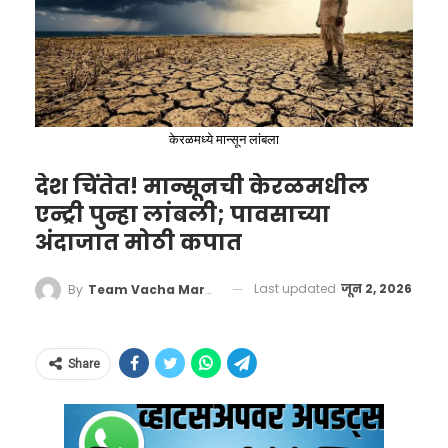
उपमुख्यमंत्री अजित पवार यांचे निर्देश
केरळमध्ये मान्सून लांबला
देश चिंतेत! मान्सूनची केरळमधील
एन्ट्री पुन्हा लांबली; पावसाच्या
अंदाजात मोठी कपात
Last updated
जून 2, 2026
By
Team Vacha Marathi
Pune :-
पुणे जिल्ह्यातील मुळशी येथे जागतिक
पॅराग्लायडींग स्पर्धेचे आयोजन, जिल्ह्याच्या सर्व
Share
तालुक्यांमधून जाणारी ग्रॅन्डसायकलिंग चॅलेंज स्पर्धा,
बारामती व इंदापूरला हॉटएअर बलून फेस्टीव्हल, पवना