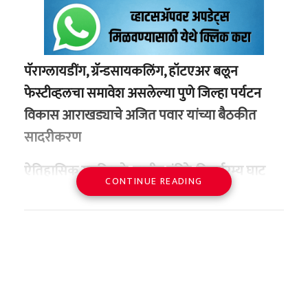
पॅराग्लायडींग, ग्रॅन्डसायकलिंग, हॉटएअर बलून
फेस्टीव्हलचा समावेश असलेल्या पुणे जिल्हा पर्यटन
विकास आराखड्याचे अजित पवार यांच्या बैठकीत
सादरीकरण
ऐतिहासिक गडकिल्ले
, प्राचीन मंदिरे, निसर्गरम्य घाट
CONTINUE READING
परिसरांचा विकास, पॅराग्लायडींग, ग्रॅन्डसायकलिंग,
हॉटएअर बलून आदी खेळांचा समावेश