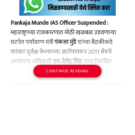
Pankaja Munde IAS Officer Suspended :
महाराष्ट्राच्या राजकारणात मोठी खळबळ उडवणाऱ्या
घटनेत पर्यावरण मंत्री
पंकजा मुंडे
यांच्या बैठकीकडे
वारंवार दुर्लक्ष केल्याच्या आरोपावरून 2011 बॅचचे
आयएएस अधिकारी
एम. देवेंद्र सिंह
यांना निलंबित
करण्यात आले आहे. ते
महाराष्ट्र प्रदूषण नियंत्रण मंडळ
CONTINUE READING
(MPCB) चे सदस्य सचिव म्हणून कार्यरत होते.
नेमकं प्रकरण काय?
26 फेब्रुवारी रोजी
महाराष्ट्र विधानसभा
येथे चंद्रपूर
जिल्ह्यातील प्रदूषणासंदर्भात चर्चा झाली. या विषयावर
मंत्री पंकजा मुंडे यांना सविस्तर माहिती द्यायची होती. मात्र