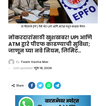
‘घोर निष्काळजीपणा’ आणि
‘विधानमंडळाचा अपमान’
कार्यवाहक अध्यक्ष
दिलीप लांडे
यांनी या घटनेला ‘घोर
ता पीएफचे (PF) पैसे थेट UPI आणि ATM मधून काढता येणार
निष्काळजीपणा’ तसेच ‘विधानमंडळाचा अपमान’ असे
नोकरदारांसाठी खुशखबर! UPI आणि
संबोधले. त्यांनी तात्काळ कारवाईचे निर्देश दिले.
ATM द्वारे पीएफ काढण्याची सुविधा;
जाणून घ्या नवे नियम, लिमिट..
या प्रकरणी वरिष्ठ भाजप नेते
सुधीर मुनगंटीवार
यांनी
अधिकाऱ्यांच्या वर्तनावर तीव्र टीका करत ते
By
Team Vacha Marathi
‘लोकशाहीचा अपमान’ असल्याचे म्हटले.
Last updated
जून 18, 2026
Share