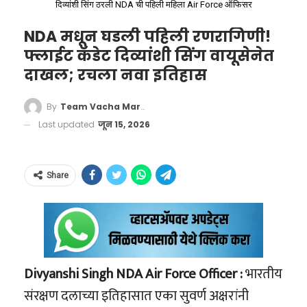
दिव्यांशी सिंग ठरली NDA ची पहिली महिला Air Force ऑफिसर
मिळू लागला आहे.
NDA मधून घडली पहिली रणरागिणी!
फ्लाईट कॅडेट दिव्यांशी सिंग वायूसेनेत
दाखल; रचला नवा इतिहास
By
Team Vacha Marathi
Last updated
जून 15, 2026
Govt Tightens Cough Syrup
Share
Rules, Prescription Needed for
More
ईव्ही (EV – Electric Vehicle) आणि बॅटरी
Formulations
#CoughSyrupRules
टेक्नॉलॉजी:
संपूर्ण जग आता पेट्रोल-डिझेल सोडून
#IndiaPharmaNews
इलेक्ट्रिक गाड्यांकडे वळले आहे. ईव्ही बॅटरी
Divyanshi Singh NDA Air Force Officer :
भारतीय
#PrescriptionMedicine
मॅनेजमेंट, चार्जिंग स्टेशन इन्स्टॉलेशन, आणि ईव्ही
संरक्षण दलाच्या इतिहासात एका सुवर्ण अक्षरांनी