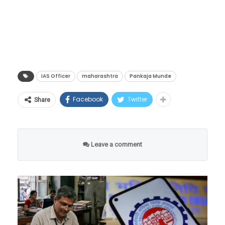
संबंधित अधिकारी बैठकीस अनुपस्थित राहिल्याने त्या
पूर्ण माहिती सादर करू शकल्या नाहीत.
IAS Officer
maharashtra
Pankaja Munde
Facebook
Twitter
Share
Leave a comment
मंत्री मुंडे यांनी सभागृहात स्पष्ट केले की, वारंवार
स्मरणपत्रे देऊनही अधिकारी बैठकीस उपस्थित राहिले
नाहीत. यामुळे सभागृहात नाराजी व्यक्त झाली.