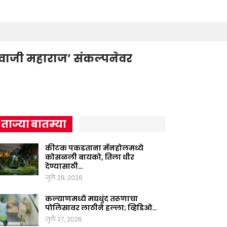
शिवाजी महाराज’ संकल्पनेवर
ताज्या बातम्या
कीटक पकडताना मॅनहोलमध्ये
कोसळली बायको, तिला धीर
देण्यासाठी…
जुलै 28, 2026
कल्याणमध्ये मद्यधुंद तरूणाचा
पोलिसावर लाठीने हल्ला; व्हिडिओ…
जुलै 27, 2026