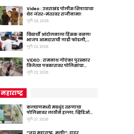
Video : उत्तराखंड पोलीस शिपायाचा
थेट जंतर-मंतरवर राजीनामा!
जुलै 24, 2026
विद्यार्थी आंदोलनाला हिंसक वळण!
भाजप आमदाराची गाडी फोडली,…
जुलै 22, 2026
VIDEO : रामनाथ गोएंका पुरस्कार
विजेत्या पत्रकारावर पोलिसांचा…
जुलै 22, 2026
महाराष्ट्र
कल्याणमध्ये मद्यधुंद तरूणाचा
पोलिसावर लाठीने हल्ला; व्हिडिओ…
जुलै 27, 2026
“जय महाराष्ट्र, मुली!”; दादर