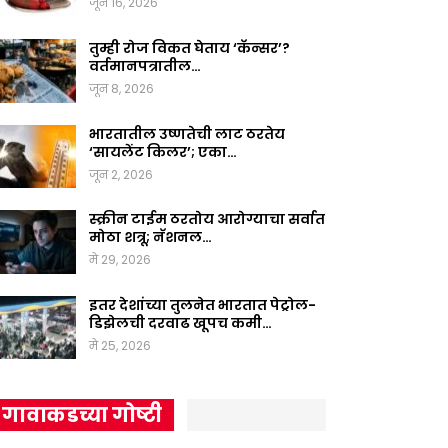
जून 16, 2026
तुम्ही रोज विकत घेताय ‘कॅन्सर’?
वर्तमानपत्रातील…
जून 8, 2026
भारतातील उष्णतेची लाट ठरतेय
‘सायलेंट किलर’; एका…
जून 2, 2026
स्क्रीन टाईम ठरतोय आरोग्याचा सर्वात
मोठा शत्रू; नॅशनल…
मे 29, 2026
इतर देशांच्या तुलनेत भारतात पेट्रोल-
डिझेलची दरवाढ खूपच कमी…
मे 25, 2026
गावाकडच्या गोष्टी