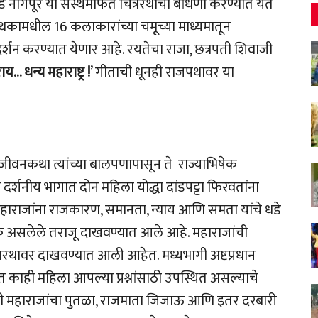
ॲड नागपूर या संस्थेमार्फत चित्ररथाची बांधणी करण्यात येत
पथकामधील 16 कलाकारांच्या चमूच्या माध्यमातून
प्रदर्शन करण्यात येणार आहे. रयतेचा राजा, छत्रपती शिवाजी
य… धन्य महाराष्ट्र !
’ गीताची धूनही राजपथावर या
ी जीवनकथा त्यांच्या बालपणापासून ते राज्याभिषेक
दर्शनीय भागात दोन महिला योद्धा दांडपट्टा फिरवतांना
ाराजांना राजकारण, समानता, न्याय आणि समता यांचे धडे
्रतीक असलेले तराजू दाखवण्यात आले आहे. महाराजांची
ित्ररथावर दाखवण्यात आली आहेत. मध्यभागी अष्टप्रधान
काही महिला आपल्या प्रश्नांसाठी उपस्थित असल्याचे
ी महाराजांचा पुतळा, राजमाता जिजाऊ आणि इतर दरबारी