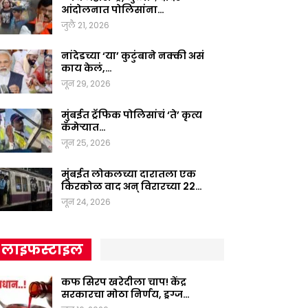
आंदोलनात पोलिसांना…
जुलै 21, 2026
नांदेडच्या ‘या’ कुटुंबाने नक्की असं
काय केलं,…
जून 29, 2026
मुंबईत ट्रॅफिक पोलिसांचं ‘ते’ कृत्य
कॅमेऱ्यात…
जून 25, 2026
मुंबईत लोकलच्या दारातला एक
किरकोळ वाद अन् विरारच्या 22…
जून 24, 2026
लाइफस्टाइल
कफ सिरप खरेदीला चाप! केंद्र
सरकारचा मोठा निर्णय, ड्रग्ज…