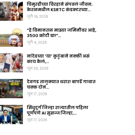
चिमुरडीच्या विरहाने संपवलं जीवन;
केरळमधील KSRTC कंडक्टरच्या…
जुलै 19, 2026
“हे विमानतळ माझ्या जमिनीवर आहे,
३५०० कोटी द्या!”…
जुलै 4, 2026
नांदेडच्या ‘या’ कुटुंबाने नक्की असं
काय केलं,…
जून 29, 2026
देवगड तालुक्यात थरार! बापर्डे गावात
चक्क दोन…
जून 17, 2026
सिंधुदुर्ग जिल्हा राज्यातील पहिला
पूर्णपणे AI सुसज्ज जिल्हा,…
जून 17, 2026