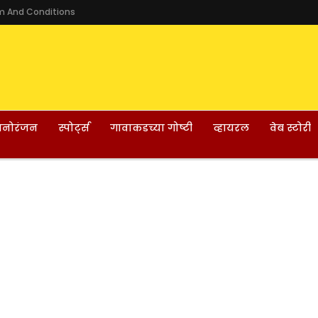
m And Conditions
नोरंजन
स्पोर्ट्स
गावाकडच्या गोष्टी
व्हायरल
वेब स्टोरी