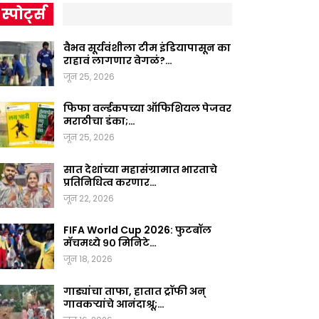
स्पोर्ट्स
वैभव सूर्यवंशीला टीम इंडियापासून का
राहावं लागणार वेगळं?…
जून 25, 2026
फिफा वर्ल्डकपच्या ऑफिशियल पेजवर
मराठीचा डंका;…
जून 25, 2026
सात देशांच्या महासंग्रामात भारताचे
प्रतिनिधित्व करणार…
जून 22, 2026
FIFA World Cup 2026: फुटबॉल
मॅचमध्ये ९० मिनिटे…
जून 18, 2026
गाड्यांचा ताफा, हातात ट्रॉफी अन्
गावकऱ्यांचे आनंदाश्रू;…