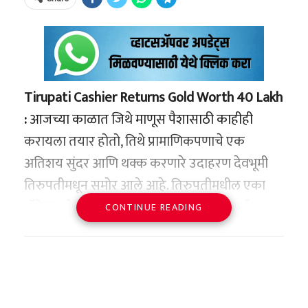
सेटचा समावेश आहे.
Tirupati Cashier Returns Gold Worth 40 Lakh
:
आजच्या काळात जिथे माणूस पैशासाठी काहीही
करायला तयार होतो, तिथे प्रामाणिकपणाचे एक
अतिशय सुंदर आणि थक्क करणारे उदाहरण देवभूमी
तिरुपतीमधून समोर आले आहे. तिरुपतीमधील एका
हॉटेलमध्ये मुक्कामास आलेल्या कुटुंबाने घाईघाईत
CONTINUE READING
चक्क ४० लाख रुपये किमतीचे सोन्याचे दागिने
असलेली बॅग खोलीतच विसरली. मात्र, त्या हॉटेलमध्ये
कार्यरत असलेल्या ‘शशी’ नावाच्या महिला कॅशियरने
RIP THE SCRIPT
@Nike
#Ad
प्रचंड प्रामाणिकपणा दाखवत ही ४० लाखांची सोन्याची
pic.twitter.com/TEpVkq02Sj