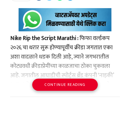
Nike Rip the Script Marathi :
फिफा वर्ल्डकप
२०२६ चा थरार सुरू होण्यापूर्वीच क्रीडा जगतात एका
अशा वादळाने धडक दिली आहे, ज्याने जगभरातील
कोट्यवधी क्रीडाप्रेमींच्या काळजाचा ठोका चुकवला
आहे. जगातील आघाडीची स्पोर्ट्स ब्रँड कंपनी ‘नाइकी’
(Nike) ने फुटबॉल महाकुंभाच्या पार्श्वभूमीवर आपले
CONTINUE READING
सर्वात महत्त्वाकांक्षी कॅम्पेन
‘रिप द स्क्रिप्ट’ (Rip the
Script)
रिलीज केले आहे. पण ही केवळ एक
व्यावसायिक जाहिरात नाही; तर हा फुटबॉल, अ‍ॅक्शन,
हॉरर आणि पॉप कल्चरचा असा एक हाय-व्होल्टेज ६