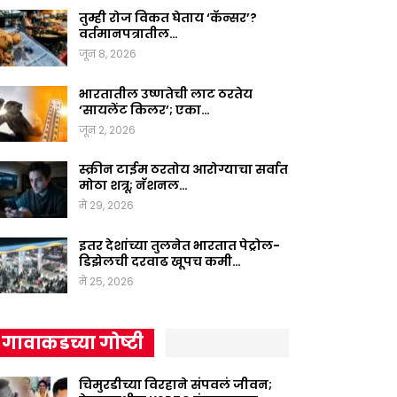
तुम्ही रोज विकत घेताय ‘कॅन्सर’?
वर्तमानपत्रातील…
जून 8, 2026
भारतातील उष्णतेची लाट ठरतेय
‘सायलेंट किलर’; एका…
जून 2, 2026
स्क्रीन टाईम ठरतोय आरोग्याचा सर्वात
मोठा शत्रू; नॅशनल…
मे 29, 2026
इतर देशांच्या तुलनेत भारतात पेट्रोल-
डिझेलची दरवाढ खूपच कमी…
मे 25, 2026
गावाकडच्या गोष्टी
चिमुरडीच्या विरहाने संपवलं जीवन;