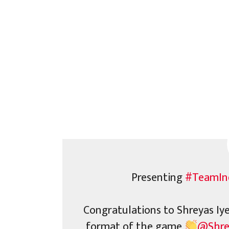
Presenting
#TeamIn
Congratulations to Shreyas Iye
format of the game
@Shre