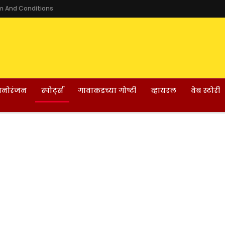
m And Conditions
नोरंजन
स्पोर्ट्स
गावाकडच्या गोष्टी
व्हायरल
वेब स्टोरी