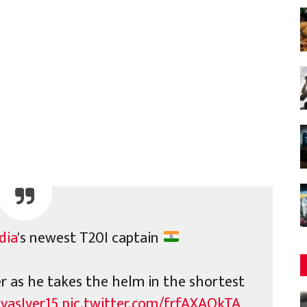
dia
's newest T20I captain
r as he takes the helm in the shortest
yasIyer15
pic.twitter.com/frfAXAOkTA