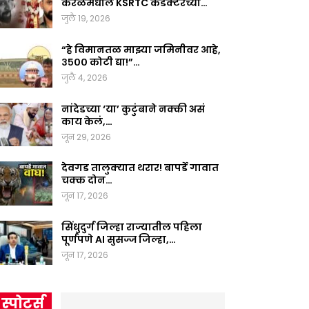
केरळमधील KSRTC कंडक्टरच्या…
जुलै 19, 2026
“हे विमानतळ माझ्या जमिनीवर आहे,
३५०० कोटी द्या!”…
जुलै 4, 2026
नांदेडच्या ‘या’ कुटुंबाने नक्की असं
काय केलं,…
जून 29, 2026
देवगड तालुक्यात थरार! बापर्डे गावात
चक्क दोन…
जून 17, 2026
सिंधुदुर्ग जिल्हा राज्यातील पहिला
पूर्णपणे AI सुसज्ज जिल्हा,…
जून 17, 2026
स्पोर्ट्स