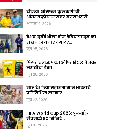
दौंडच्या शमिष्का कुलकर्णीची
आंतरराष्ट्रीय स्तरावर गगनभरारी;…
ऑगस्ट 6, 2026
वैभव सूर्यवंशीला टीम इंडियापासून का
राहावं लागणार वेगळं?…
जून 25, 2026
फिफा वर्ल्डकपच्या ऑफिशियल पेजवर
मराठीचा डंका;…
जून 25, 2026
सात देशांच्या महासंग्रामात भारताचे
प्रतिनिधित्व करणार…
जून 22, 2026
FIFA World Cup 2026: फुटबॉल
मॅचमध्ये ९० मिनिटे…
जून 18, 2026