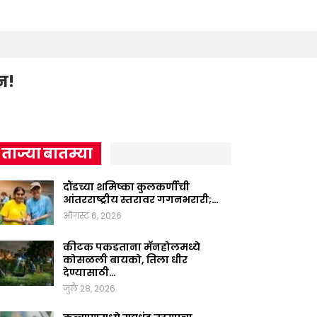
न!
ताज्या बातम्या
दौंडच्या शमिष्का कुलकर्णीची
आंतरराष्ट्रीय स्तरावर गगनभरारी;…
ऑगस्ट 6, 2026
कीटक पकडताना मॅनहोलमध्ये
कोसळली बायको, तिला धीर
देण्यासाठी…
जुलै 28, 2026