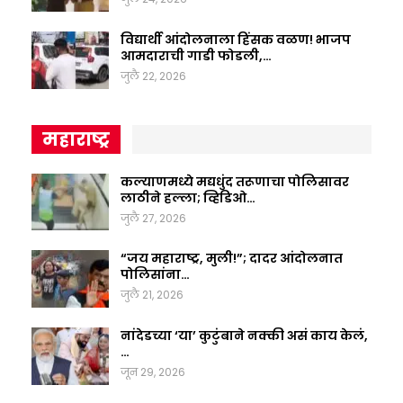
विद्यार्थी आंदोलनाला हिंसक वळण! भाजप
आमदाराची गाडी फोडली,…
जुलै 22, 2026
महाराष्ट्र
कल्याणमध्ये मद्यधुंद तरूणाचा पोलिसावर
लाठीने हल्ला; व्हिडिओ…
जुलै 27, 2026
“जय महाराष्ट्र, मुली!”; दादर आंदोलनात
पोलिसांना…
जुलै 21, 2026
नांदेडच्या ‘या’ कुटुंबाने नक्की असं काय केलं,
…
जून 29, 2026