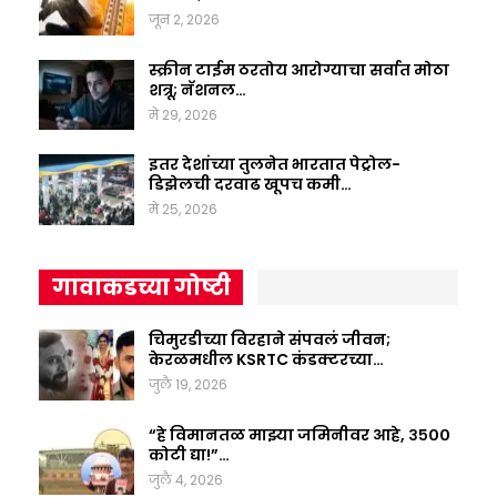
जून 2, 2026
स्क्रीन टाईम ठरतोय आरोग्याचा सर्वात मोठा
शत्रू; नॅशनल…
मे 29, 2026
इतर देशांच्या तुलनेत भारतात पेट्रोल-
डिझेलची दरवाढ खूपच कमी…
मे 25, 2026
गावाकडच्या गोष्टी
चिमुरडीच्या विरहाने संपवलं जीवन;
केरळमधील KSRTC कंडक्टरच्या…
जुलै 19, 2026
“हे विमानतळ माझ्या जमिनीवर आहे, ३५००
कोटी द्या!”…
जुलै 4, 2026