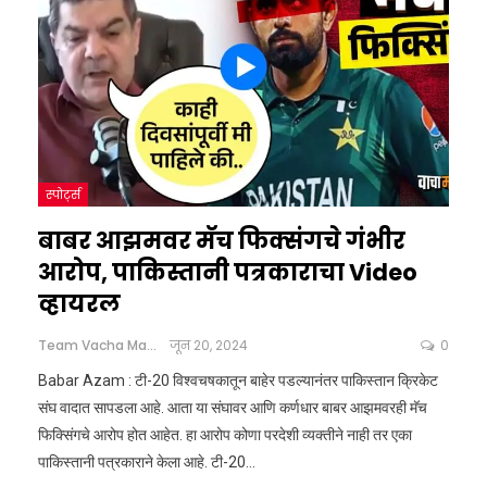
स्पोर्ट्स
बाबर आझमवर मॅच फिक्संगचे गंभीर
आरोप, पाकिस्तानी पत्रकाराचा Video
व्हायरल
Team Vacha Marathi
जून 20, 2024
0
Babar Azam : टी-20 विश्वचषकातून बाहेर पडल्यानंतर पाकिस्तान क्रिकेट
संघ वादात सापडला आहे. आता या संघावर आणि कर्णधार बाबर आझमवरही मॅच
फिक्सिंगचे आरोप होत आहेत. हा आरोप कोणा परदेशी व्यक्तीने नाही तर एका
पाकिस्तानी पत्रकाराने केला आहे. टी-20
…