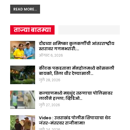
READ MORE...
ताज्या बातम्या
दौंडच्या शमिष्का कुलकर्णीची आंतरराष्ट्रीय
स्तरावर गगनभरारी;…
ऑगस्ट 6, 2026
कीटक पकडताना मॅनहोलमध्ये कोसळली
बायको, तिला धीर देण्यासाठी…
जुलै 28, 2026
कल्याणमध्ये मद्यधुंद तरूणाचा पोलिसावर
लाठीने हल्ला; व्हिडिओ…
जुलै 27, 2026
Video : उत्तराखंड पोलीस शिपायाचा थेट
जंतर-मंतरवर राजीनामा!
जुलै 24, 2026