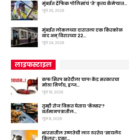
मुंबईत ट्रॅफिक पोलिसांचं ‘ते’ कृत्य कॅमेऱ्यात…
जून 25, 2026
मुंबईत लोकलच्या दारातला एक किरकोळ
वाद अन् विरारच्या 22…
जून 24, 2026
लाइफस्टाइल
कफ सिरप खरेदीला चाप! केंद्र सरकारचा
मोठा निर्णय, ड्रग्ज…
जून 16, 2026
तुम्ही रोज विकत घेताय ‘कॅन्सर’?
वर्तमानपत्रातील…
जून 8, 2026
भारतातील उष्णतेची लाट ठरतेय ‘सायलेंट
किलर’; एका…