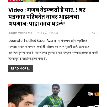
Video : गजब बेइज्जती है यार..! भर
पत्रकार परिषदेत बाबर आझमचा
अपमान; पाहा काय घडलं!
Team Vacha Marathi
जानेवारी 7, 2023
0
Journalist Insulted Babar Azam : पाकिस्तान आणि न्यूझीलंड
यांच्यातील दोन सामन्यांची कसोटी मालिका बरोबरीत सुटली आहे. सरफराज
अहमदने दुसऱ्या कसोटी सामन्याच्या दुसऱ्या डावात उत्कृष्ट शतक झळकावले. काही
दिवसांपूर्वी इंग्लंडविरुद्धच्या कसोटी…
READ MORE...